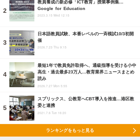
教員養成の新必修「ICT教育」授業事例集…
Google for Education
2023.3.15 Wed 12:15
日本語教員試験、本番レベルの一斉模試10/3初開
催
2026.7.23 Thu 9:15
最短1年で教員免許取得へ、通級指導を受ける小中
高生・過去最多23万人…教育業界ニュースまとめ
読み
2026.7.27 Mon 5:55
スプリックス、公教育へCBT導入を推進…港区教
委と連携
2021.7.6 Tue 16:20
ランキングをもっと見る