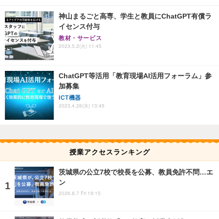
神山まるごと高専、学生と教員にChatGPT有償ラ
イセンス付与
教材・サービス
2023.5.2(火) 11:45
ChatGPT等活用「教育現場AI活用フォーラム」参
加募集
ICT機器
2023.4.26(水) 13:45
授業アクセスランキング
茨城県の公立7校で校長を公募、教員免許不問…エ
ン
2026.8.7 Fri 19:15