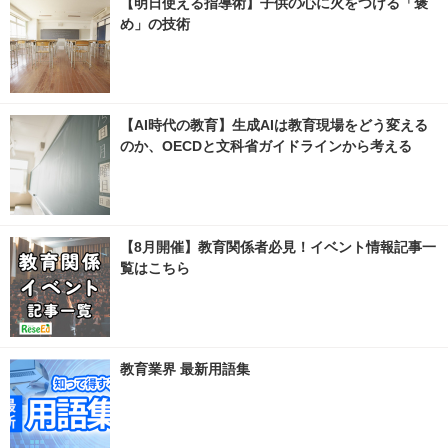
【明日使える指導術】子供の心に火をつける「褒
め」の技術
【AI時代の教育】生成AIは教育現場をどう変える
のか、OECDと文科省ガイドラインから考える
【8月開催】教育関係者必見！イベント情報記事一
覧はこちら
教育業界 最新用語集