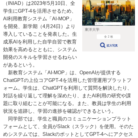
（INIAD）は2023年5月10日、全
学生にGPT-4を活用させるため、
AI利用教育システム「AI-MOP」
を開発、新学期（4月24日）より
東洋大学
導入していることを発表した。生
全 2 枚
成系AIを利用した自学自習で教育
拡大写真
効果を高めるとともに、システム
開発のスキルを学習させるねらい
があるという。
新教育システム「AI-MOP」は、OpenAIが提供する
ChatGPTの上位コアGPT-4を活用した管理運用プラットフ
ォーム。学生は、ChatGPTを利用して質問を解決したり、
対話を繰り返して理解を深めたり、またAI利用の研究や課
題に取り組むことが可能になる。また、教員は学生の利用
状況を追跡し、学習の進捗を確認ができるという。
同学部では、学生と職員のコミュニケーションプラット
フォームとして、全員がSlack（スラック）を使用。そのた
めシステムでは、SlackのボットとしてGPT-4へにアクセス