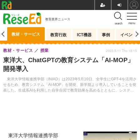
教育業界ニュース
menu
search
教材・サービス
測
教育行政
ICT機器
事例
イベント
教材・サービス
授業
2023.5.11 Thu 18:15
東洋大、ChatGPTの教育システム「AI-MOP」
開発導入
東洋大学情報連携学部（INIAD）は2023年5月10日、全学生にGPT-4を活用さ
せるため、教育システム「AI-MOP」を開発、新学期より導入していることを発
表した。生成系AIを利用した自学自習で教育効果を高めるとともに、システム
開発のスキルを学習させるねらいがあるという。
東洋大学情報連携学部