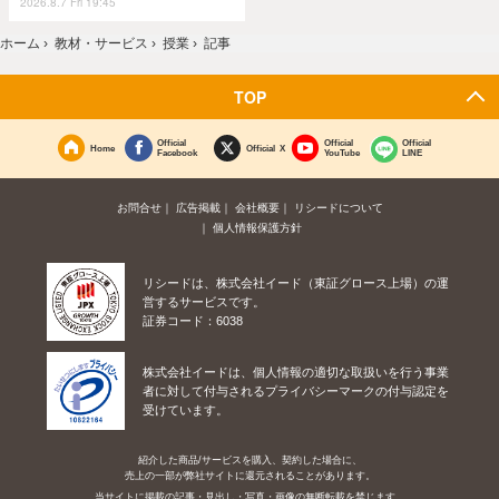
2026.8.7 Fri 19:45
ホーム
›
教材・サービス
›
授業
›
記事
TOP
Official
Official
Official
Home
Official X
Facebook
YouTube
LINE
お問合せ
広告掲載
会社概要
リシードについて
個人情報保護方針
リシードは、株式会社イード（東証グロース上場）の運
営するサービスです。
証券コード：6038
株式会社イードは、個人情報の適切な取扱いを行う事業
者に対して付与されるプライバシーマークの付与認定を
受けています。
紹介した商品/サービスを購入、契約した場合に、
売上の一部が弊社サイトに還元されることがあります。
当サイトに掲載の記事・見出し・写真・画像の無断転載を禁じます。