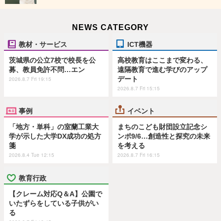
NEWS CATEGORY
教材・サービス
ICT機器
茨城県の公立7校で校長を公
高校教育はここまで変わる、
募、教員免許不問…エン
遠隔教育で進む学びのアップ
デート
2026.8.7 Fri 19:15
2026.8.7 Fri 15:15
事例
イベント
「地方・単科」の室蘭工業大
まちのこども財団設立記念シ
学が示した大学DX成功の処方
ンポ9/6…創造性と探究の未来
箋
を考える
2026.8.4 Tue 12:15
2026.8.7 Fri 16:15
教育行政
【クレーム対応Q＆A】公園で
いたずらをしている子供がい
る