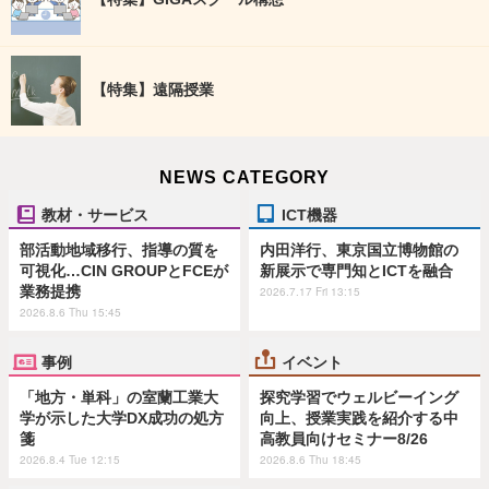
【特集】遠隔授業
NEWS CATEGORY
教材・サービス
ICT機器
部活動地域移行、指導の質を
内田洋行、東京国立博物館の
可視化…CIN GROUPとFCEが
新展示で専門知とICTを融合
業務提携
2026.7.17 Fri 13:15
2026.8.6 Thu 15:45
事例
イベント
「地方・単科」の室蘭工業大
探究学習でウェルビーイング
学が示した大学DX成功の処方
向上、授業実践を紹介する中
箋
高教員向けセミナー8/26
2026.8.4 Tue 12:15
2026.8.6 Thu 18:45