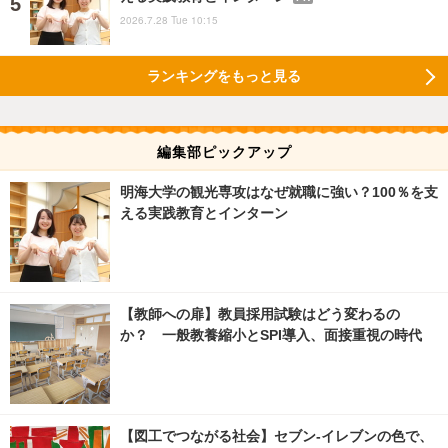
2026.7.28 Tue 10:15
ランキングをもっと見る
編集部ピックアップ
明海大学の観光専攻はなぜ就職に強い？100％を支
える実践教育とインターン
【教師への扉】教員採用試験はどう変わるの
か？ 一般教養縮小とSPI導入、面接重視の時代
【図工でつながる社会】セブン‐イレブンの色で、