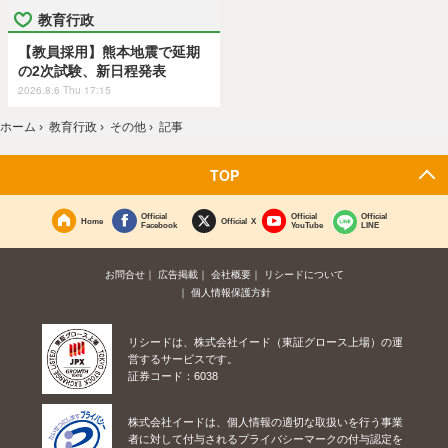
教育行政
【教員採用】熊本地震で延期
の2次試験、新日程発表
2026.8.6 Thu 17:15
ホーム
›
教育行政
›
その他
›
記事
TOP
Official
Official
Official
Home
Official X
Facebook
YouTube
LINE
お問合せ
広告掲載
会社概要
リシードについて
個人情報保護方針
リシードは、株式会社イード（東証グロース上場）の運
営するサービスです。
証券コード：6038
株式会社イードは、個人情報の適切な取扱いを行う事業
者に対して付与されるプライバシーマークの付与認定を