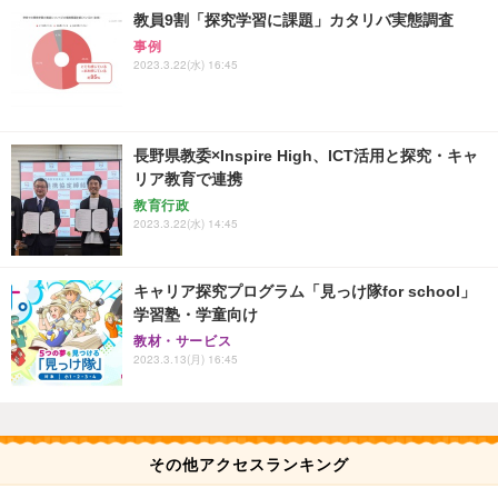
教員9割「探究学習に課題」カタリバ実態調査
事例
2023.3.22(水) 16:45
長野県教委×Inspire High、ICT活用と探究・キャ
リア教育で連携
教育行政
2023.3.22(水) 14:45
キャリア探究プログラム「見っけ隊for school」
学習塾・学童向け
教材・サービス
2023.3.13(月) 16:45
その他アクセスランキング