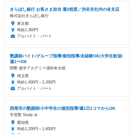
きらぼし銀行 お客さま担当 週3程度／渋谷支社内の各支店
株式会社きらぼし銀行
東京都
時給1,360円
アルバイト・パート
塾講師バイト/グループ指導/個別指導/未経験OK/大学生歓迎/
週1〜OK
関塾 進学アカデミー浦和本太校
埼玉県
時給1,400円～2,200円
アルバイト・パート
西尾市の塾講師/小中学生の個別指導/週1日1コマからOK
学習塾 Study at
愛知県
時給1,200円～1,600円