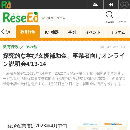
教育業界ニュース
menu
search
教育行政
ービス
ICT機器
事例
イベント
リセマム
教育行政
その他
2023.4.3 Mon 16:45
探究的な学び支援補助金、事業者向けオンライ
ン説明会4/13-14
経済産業省は2023年4月中旬、2022年度第2次補正予算「探究的学習関連サ
ービス等利活用促進事業費補助金（探究的な学び支援補助金2023）」の事業者
登録申請の受付を開始する。4月13日と14日には、補助金の活用を検討する事
業者向けにオンライン説明会を開く。
経済産業省は2023年4月中旬、