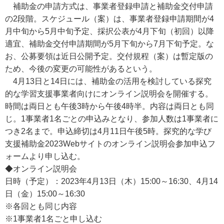
補助金の申請方式は、事業者登録申請と補助金交付申請
の2段階。スケジュール（案）は、事業者登録申請期間が4
月中旬から5月中旬予定、採択公表が4月下旬（初回）以降
適宜、補助金交付申請期間が5月下旬から7月下旬予定。な
お、公募要領は近日公開予定。交付規程（案）は暫定版の
ため、今後の変更の可能性があるという。
4月13日と14日には、補助金の活用を検討している探究
的な学習支援事業者向けにオンライン説明会を開催する。
時間は両日とも午後3時から午後4時半。内容は両日とも同
じ。1事業者1名ごとの申込みとなり、参加人数は1事業者に
つき2名まで。申込締切は4月11日午後5時。探究的な学び
支援補助金2023Webサイトのオンライン説明会参加申込フ
ォームより申し込む。
◆オンライン説明会
日時（予定）：2023年4月13日（木）15:00～16:30、4月14
日（金）15:00～16:30
※各回とも同じ内容
※1事業者1名ごと申し込む