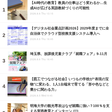
【AI時代の教育】教員の仕事はどう変わるか…生
成AIが広げる英語教材づくりの可能性
2026.8.6 Thu 13:15
【デジタル社会重点計画2026】2029年度までに全
自治体でクラウド型校務支援システム導入へ
2026.8.6 Thu 16:45
埼玉県、放課後児童クラブ「就職フェア」9-11月
2026.8.6 Thu 16:45
【図工でつながる社会】いつもの学校が“表現の宝
物”に変わる、1人1台端末で育てる「形や色などと
豊かに関わる力」
2026.8.5 Wed 9:45
明海大学の観光専攻はなぜ就職に強い？100％を支
える実践教育とインターン
PR