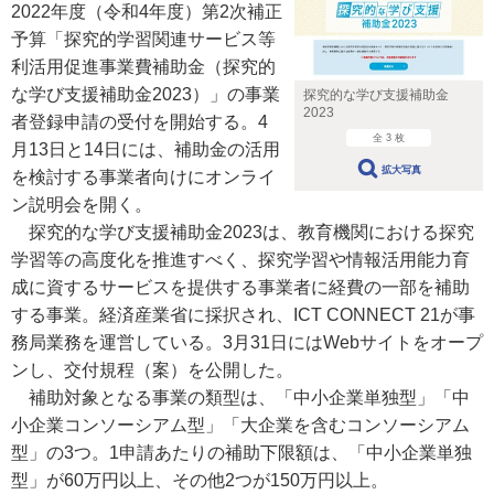
2022年度（令和4年度）第2次補正
予算「探究的学習関連サービス等
利活用促進事業費補助金（探究的
な学び支援補助金2023）」の事業
探究的な学び支援補助金
2023
者登録申請の受付を開始する。4
全 3 枚
月13日と14日には、補助金の活用
拡大写真
を検討する事業者向けにオンライ
ン説明会を開く。
探究的な学び支援補助金2023は、教育機関における探究
学習等の高度化を推進すべく、探究学習や情報活用能力育
成に資するサービスを提供する事業者に経費の一部を補助
する事業。経済産業省に採択され、ICT CONNECT 21が事
務局業務を運営している。3月31日にはWebサイトをオープ
ンし、交付規程（案）を公開した。
補助対象となる事業の類型は、「中小企業単独型」「中
小企業コンソーシアム型」「大企業を含むコンソーシアム
型」の3つ。1申請あたりの補助下限額は、「中小企業単独
型」が60万円以上、その他2つが150万円以上。