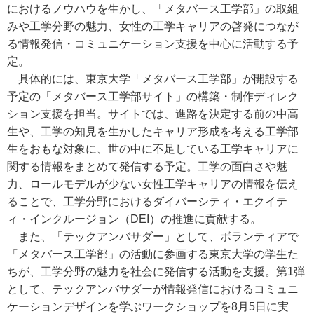
におけるノウハウを生かし、「メタバース工学部」の取組
みや工学分野の魅力、女性の工学キャリアの啓発につなが
る情報発信・コミュニケーション支援を中心に活動する予
定。
具体的には、東京大学「メタバース工学部」が開設する
予定の「メタバース工学部サイト」の構築・制作ディレク
ション支援を担当。サイトでは、進路を決定する前の中高
生や、工学の知見を生かしたキャリア形成を考える工学部
生をおもな対象に、世の中に不足している工学キャリアに
関する情報をまとめて発信する予定。工学の面白さや魅
力、ロールモデルが少ない女性工学キャリアの情報を伝え
ることで、工学分野におけるダイバーシティ・エクイテ
ィ・インクルージョン（DEI）の推進に貢献する。
また、「テックアンバサダー」として、ボランティアで
「メタバース工学部」の活動に参画する東京大学の学生た
ちが、工学分野の魅力を社会に発信する活動を支援。第1弾
として、テックアンバサダーが情報発信におけるコミュニ
ケーションデザインを学ぶワークショップを8月5日に実