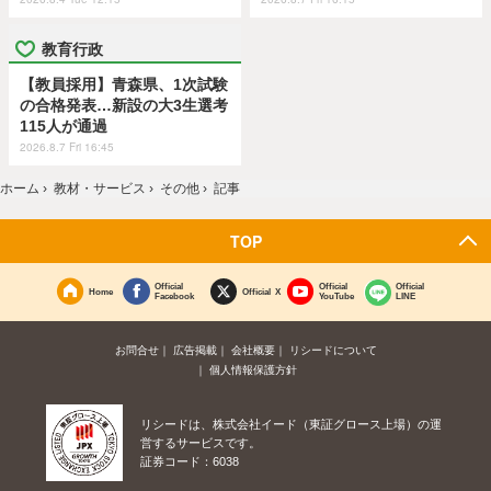
教育行政
【教員採用】青森県、1次試験
の合格発表…新設の大3生選考
115人が通過
2026.8.7 Fri 16:45
ホーム
›
教材・サービス
›
その他
›
記事
TOP
Official
Official
Official
Home
Official X
Facebook
YouTube
LINE
お問合せ
広告掲載
会社概要
リシードについて
個人情報保護方針
リシードは、株式会社イード（東証グロース上場）の運
営するサービスです。
証券コード：6038