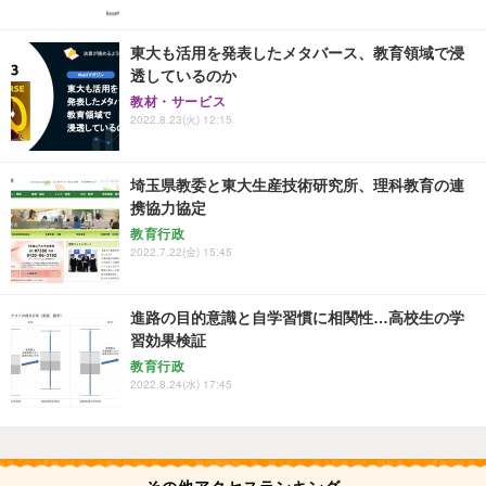
東大も活用を発表したメタバース、教育領域で浸
透しているのか
教材・サービス
2022.8.23(火) 12:15
埼玉県教委と東大生産技術研究所、理科教育の連
携協力協定
教育行政
2022.7.22(金) 15:45
進路の目的意識と自学習慣に相関性…高校生の学
習効果検証
教育行政
2022.8.24(水) 17:45