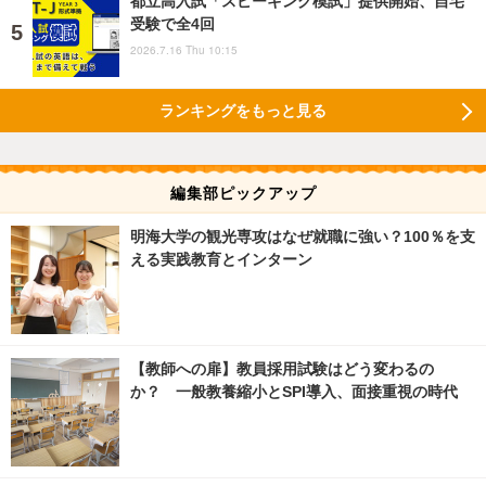
都立高入試「スピーキング模試」提供開始、自宅
受験で全4回
2026.7.16 Thu 10:15
ランキングをもっと見る
編集部ピックアップ
明海大学の観光専攻はなぜ就職に強い？100％を支
える実践教育とインターン
【教師への扉】教員採用試験はどう変わるの
か？ 一般教養縮小とSPI導入、面接重視の時代