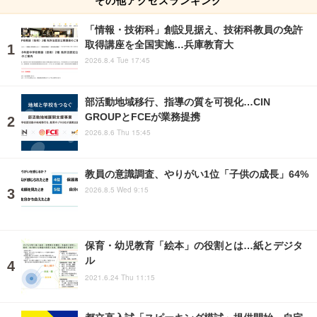
その他アクセスランキング
「情報・技術科」創設見据え、技術科教員の免許
取得講座を全国実施…兵庫教育大
2026.8.4 Tue 17:45
部活動地域移行、指導の質を可視化…CIN
GROUPとFCEが業務提携
2026.8.6 Thu 15:45
教員の意識調査、やりがい1位「子供の成長」64%
2026.8.5 Wed 9:15
保育・幼児教育「絵本」の役割とは…紙とデジタ
ル
2021.6.24 Thu 11:15