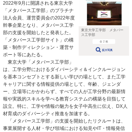
2022年9月に開講される東京大学
「メタバース工学部」のプラチナ
法人会員、運営委員会の2022年度
幹事企業となり、メタバース工学
東京大学工学部 メタバー
部の支援を開始したと発表した。
ス工学部
「メタバース工学部サイト」の構
全 2 枚
築・制作ディレクション・運営サ
拡大写真
ポート等にあたる。
東京大学「メタバース工学部」
は、工学分野におけるダイバーシティ＆インクルージョン
を基本コンセプトとする新しい学びの場として、また工学
キャリアに関する情報提供の場として、年齢、ジェンダ
ー、立場等にかかわらず、すべての人が工学分野の最新情
報や実践的スキルを学べる教育システムの構築を目指して
設立。特に、工学や情報の魅力を女子中高生に伝え、DX人
材育成のダイバーシティ推進を加速する。
「メタバース工学部」の支援を開始したリクルートは、
事業展開する人材・学び領域における知見やIT・情報発信