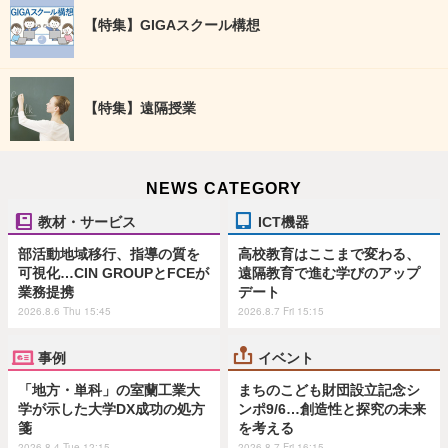
【特集】GIGAスクール構想
【特集】遠隔授業
NEWS CATEGORY
教材・サービス
ICT機器
部活動地域移行、指導の質を
高校教育はここまで変わる、
可視化…CIN GROUPとFCEが
遠隔教育で進む学びのアップ
業務提携
デート
2026.8.6 Thu 15:45
2026.8.7 Fri 15:15
事例
イベント
「地方・単科」の室蘭工業大
まちのこども財団設立記念シ
学が示した大学DX成功の処方
ンポ9/6…創造性と探究の未来
箋
を考える
2026.8.4 Tue 12:15
2026.8.7 Fri 16:15