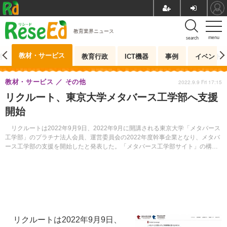
教育業界ニュース
menu
search
教材・サービス
測
教育行政
ICT機器
事例
イベント
教材・サービス
その他
2022.9.9 Fri 17:15
リクルート、東京大学メタバース工学部へ支援
開始
リクルートは2022年9月9日、2022年9月に開講される東京大学「メタバース
工学部」のプラチナ法人会員、運営委員会の2022年度幹事企業となり、メタバ
ース工学部の支援を開始したと発表した。「メタバース工学部サイト」の構
築・制作ディレクション・運営サポート等にあたる。
リクルートは2022年9月9日、