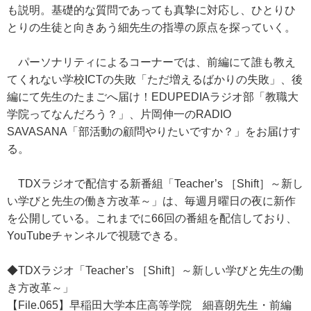
も説明。基礎的な質問であっても真摯に対応し、ひとりひ
とりの生徒と向きあう細先生の指導の原点を探っていく。
パーソナリティによるコーナーでは、前編にて誰も教え
てくれない学校ICTの失敗「ただ増えるばかりの失敗」、後
編にて先生のたまごへ届け！EDUPEDIAラジオ部「教職大
学院ってなんだろう？」、片岡伸一のRADIO
SAVASANA「部活動の顧問やりたいですか？」をお届けす
る。
TDXラジオで配信する新番組「Teacher’s ［Shift］～新し
い学びと先生の働き方改革～」は、毎週月曜日の夜に新作
を公開している。これまでに66回の番組を配信しており、
YouTubeチャンネルで視聴できる。
◆TDXラジオ「Teacher’s ［Shift］～新しい学びと先生の働
き方改革～」
【File.065】早稲田大学本庄高等学院 細喜朗先生・前編