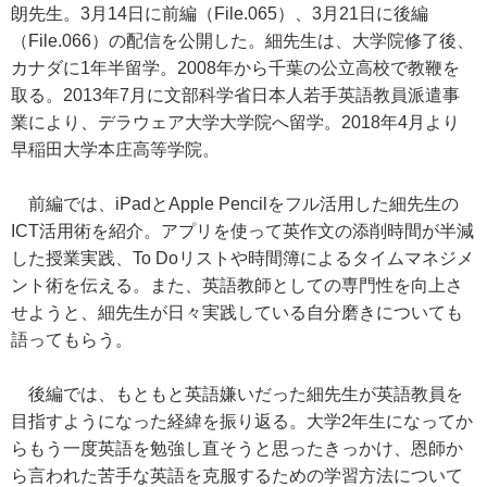
朗先生。3月14日に前編（File.065）、3月21日に後編
（File.066）の配信を公開した。細先生は、大学院修了後、
カナダに1年半留学。2008年から千葉の公立高校で教鞭を
取る。2013年7月に文部科学省日本人若手英語教員派遣事
業により、デラウェア大学大学院へ留学。2018年4月より
早稲田大学本庄高等学院。
前編では、iPadとApple Pencilをフル活用した細先生の
ICT活用術を紹介。アプリを使って英作文の添削時間が半減
した授業実践、To Doリストや時間簿によるタイムマネジメ
ント術を伝える。また、英語教師としての専門性を向上さ
せようと、細先生が日々実践している自分磨きについても
語ってもらう。
後編では、もともと英語嫌いだった細先生が英語教員を
目指すようになった経緯を振り返る。大学2年生になってか
らもう一度英語を勉強し直そうと思ったきっかけ、恩師か
ら言われた苦手な英語を克服するための学習方法について