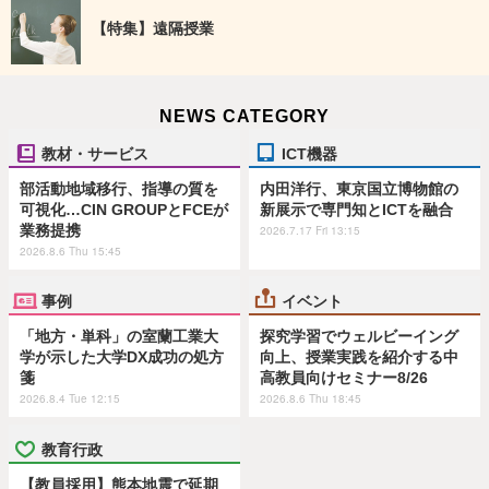
【特集】遠隔授業
NEWS CATEGORY
教材・サービス
ICT機器
部活動地域移行、指導の質を
内田洋行、東京国立博物館の
可視化…CIN GROUPとFCEが
新展示で専門知とICTを融合
業務提携
2026.7.17 Fri 13:15
2026.8.6 Thu 15:45
事例
イベント
「地方・単科」の室蘭工業大
探究学習でウェルビーイング
学が示した大学DX成功の処方
向上、授業実践を紹介する中
箋
高教員向けセミナー8/26
2026.8.4 Tue 12:15
2026.8.6 Thu 18:45
教育行政
【教員採用】熊本地震で延期