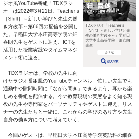
ジオ風YouTube番組「TDXラジ
オ」は2022年3月21日、Teacher’s
［Shift］～新しい学びと先生の働
TDXラジオ「Teacher’s
き方改革～第66回の配信を公開し
［Shift］～新しい学びと先
た。早稲田大学本庄高等学院の細
生の働き方改革～」早稲田
大学本庄高等学院 細喜朗
喜朗先生をゲストに迎え、ICTを
先生
活用した授業実践やタイムマネジ
全 2 枚
メント術に迫る。
拡大写真
TDXラジオは、学校の先生に向
けたラジオ番組風のYouTubeチャンネル。忙しい先生でも
通勤中や隙間時間に「ながら聞き」できるよう、耳から楽
しめる番組を配信する。今の教育現場の実態をよく知る現
役の先生や専門家をパーソナリティやゲストに迎え、リス
ナーの先生たちと一緒に、これからの学びのあり方や先生
自身の働き方について考えていく。
今回のゲストは、早稲田大学本庄高等学院英語科の細喜