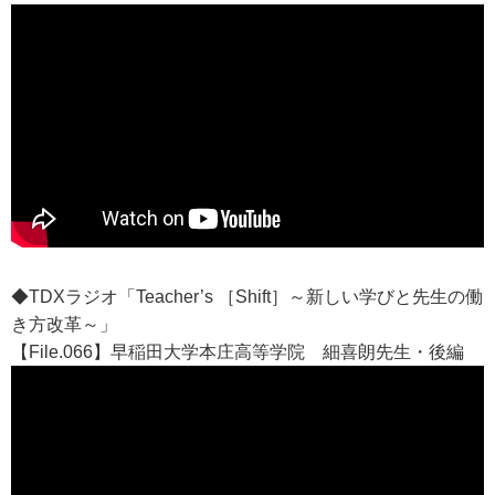
◆TDXラジオ「Teacher’s ［Shift］～新しい学びと先生の働
き方改革～」
【File.066】早稲田大学本庄高等学院 細喜朗先生・後編