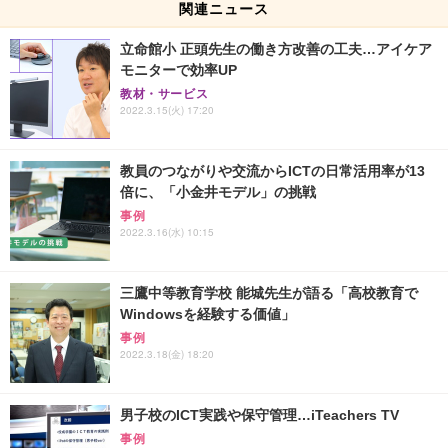
関連ニュース
立命館小 正頭先生の働き方改善の工夫…アイケア
モニターで効率UP
教材・サービス
2022.3.15(火) 17:20
教員のつながりや交流からICTの日常活用率が13
倍に、「小金井モデル」の挑戦
事例
2022.3.16(水) 10:15
三鷹中等教育学校 能城先生が語る「高校教育で
Windowsを経験する価値」
事例
2022.3.18(金) 18:20
男子校のICT実践や保守管理…iTeachers TV
事例