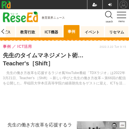
教育業界ニュース
menu
search
事例
ービス
教育行政
ICT機器
イベント
リセマム
事例
ICT活用
2022.3.22 Tue 9:15
先生のタイムマネジメント術…
Teacher's［Shift］
先生の働き方改革を応援するラジオ風YouTube番組「TDXラジオ」は2022年
3月21日、Teacher’s ［Shift］～新しい学びと先生の働き方改革～第66回の配信
を公開した。早稲田大学本庄高等学院の細喜朗先生をゲストに迎え、ICTを活用
した授業実践やタイムマネジメント術に迫る。
先生の働き方改革を応援するラ