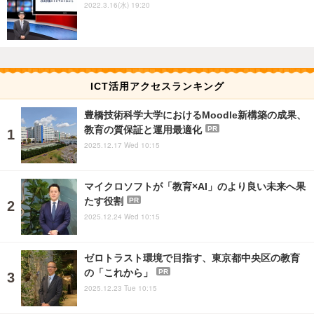
2022.3.16(水) 19:20
ICT活用アクセスランキング
豊橋技術科学大学におけるMoodle新構築の成果、
教育の質保証と運用最適化
PR
2025.12.17 Wed 10:15
マイクロソフトが「教育×AI」のより良い未来へ果
たす役割
PR
2025.12.24 Wed 10:15
ゼロトラスト環境で目指す、東京都中央区の教育
の「これから」
PR
2025.12.23 Tue 10:15