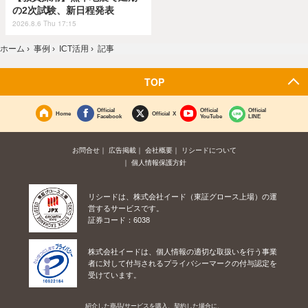
の2次試験、新日程発表
2026.8.6 Thu 17:15
ホーム
›
事例
›
ICT活用
›
記事
TOP
Official
Official
Official
Home
Official X
Facebook
YouTube
LINE
お問合せ
広告掲載
会社概要
リシードについて
個人情報保護方針
リシードは、株式会社イード（東証グロース上場）の運
営するサービスです。
証券コード：6038
株式会社イードは、個人情報の適切な取扱いを行う事業
者に対して付与されるプライバシーマークの付与認定を
受けています。
紹介した商品/サービスを購入、契約した場合に、