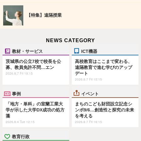
【特集】遠隔授業
NEWS CATEGORY
教材・サービス
ICT機器
茨城県の公立7校で校長を公
高校教育はここまで変わる、
募、教員免許不問…エン
遠隔教育で進む学びのアップ
デート
2026.8.7 Fri 19:15
2026.8.7 Fri 15:15
事例
イベント
「地方・単科」の室蘭工業大
まちのこども財団設立記念シ
学が示した大学DX成功の処方
ンポ9/6…創造性と探究の未来
箋
を考える
2026.8.4 Tue 12:15
2026.8.7 Fri 16:15
教育行政