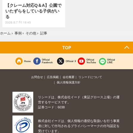
【クレーム対応Q＆A】公園で
いたずらをしている子供がい
る
2026.8.7 Fri 19:45
ホーム
›
事例
›
その他
›
記事
TOP
Official
Official
Official
Home
Official X
Facebook
YouTube
LINE
お問合せ
広告掲載
会社概要
リシードについて
個人情報保護方針
リシードは、株式会社イード（東証グロース上場）の運
営するサービスです。
証券コード：6038
株式会社イードは、個人情報の適切な取扱いを行う事業
者に対して付与されるプライバシーマークの付与認定を
受けています。