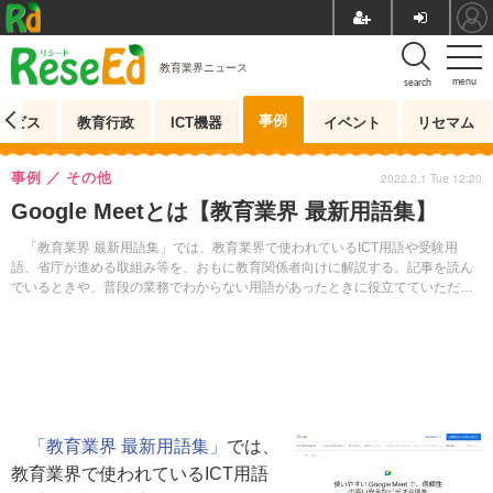
教育業界ニュース
menu
search
事例
ービス
教育行政
ICT機器
イベント
リセマム
事例
その他
2022.2.1 Tue 12:20
Google Meetとは【教育業界 最新用語集】
「教育業界 最新用語集」では、教育業界で使われているICT用語や受験用
語、省庁が進める取組み等を、おもに教育関係者向けに解説する。記事を読ん
でいるときや、普段の業務でわからない用語があったときに役立てていただき
たい。
「教育業界 最新用語集」
では、
教育業界で使われているICT用語