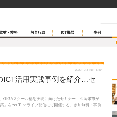
教材・校務
教育行政
ICT機器
事例
2022.1.18 Tue 16:50
ICT活用実践事例を紹介…セ
2年1月22日、GIGAスクール構想実現に向けたセミナー「久留米市が
築」をYouTubeライブ配信にて開催する。参加無料・事前