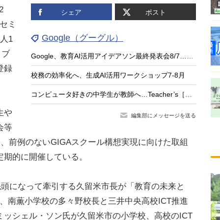
2
シェア
ポスト
たセミ
Google（グーグル）
人1
イブ
Google、教育AI活用アイデアソン最終発表会8/7…最優秀9人が登壇
登録
校務の効率化へ、生成AI活用ワークショップ7-8月
コンピュータ好きの中学生が教師へ…Teacher’s［Shift］
生や
編集部にメッセージを送る
会等
に、前例のないGIGAスクール構想実現に向けた取組
定期的に開催している。
先頭になって牽引する久留米市長が「教育の未来と
他、南薫小学校の多々野校長と三井中央高校ICT推進
ッシェル・ソン氏が久留米市の小学校、高校のICT