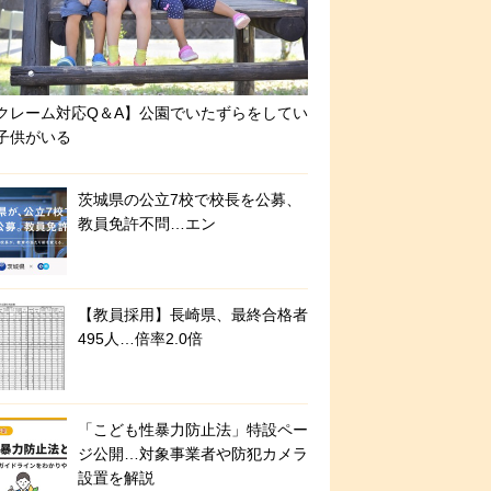
クレーム対応Q＆A】公園でいたずらをしてい
子供がいる
茨城県の公立7校で校長を公募、
教員免許不問…エン
【教員採用】長崎県、最終合格者
495人…倍率2.0倍
「こども性暴力防止法」特設ペー
ジ公開…対象事業者や防犯カメラ
設置を解説