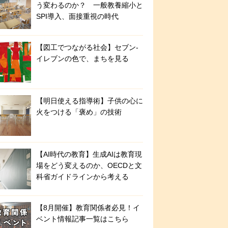
う変わるのか？ 一般教養縮小と
SPI導入、面接重視の時代
【図工でつながる社会】セブン‐
イレブンの色で、まちを見る
【明日使える指導術】子供の心に
火をつける「褒め」の技術
【AI時代の教育】生成AIは教育現
場をどう変えるのか、OECDと文
科省ガイドラインから考える
【8月開催】教育関係者必見！イ
ベント情報記事一覧はこちら