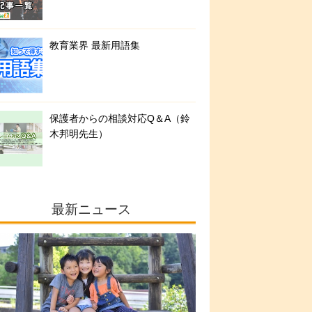
教育業界 最新用語集
保護者からの相談対応Q＆A（鈴
木邦明先生）
最新ニュース