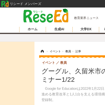
リシード メンバーズ
教育業界ニュース
ホーム
生成AI
大学DX
ホーム
›
イベント
›
教員
›
記事
イベント
教員
グーグル、久留米市の
ミナー1/22
Google for Educationは202
進める教育改革と1人1台を支える環境構
登録制。