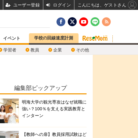
ユーザー登録
ログイン
こんにちは、ゲストさん
学校の回線速度計測
イベント
学習者
教員
企業
その他
編集部ピックアップ
明海大学の観光専攻はなぜ就職に
強い？100％を支える実践教育と
インターン
【教師への扉】教員採用試験はど