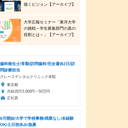
描くビジョン【アーカイブ】
大学広報セミナー「東洋大学
の挑戦～学生募集部門の真の
役割とは～」【アーカイブ】
歯科衛生士/常勤/訪問歯科/完全週休2日/訪
問診療担当
グレースデンタルクリニック本院
東京都
月給29万3,000円～50万円
正社員
8月開始/大学で学校事務/残業なし/未経験
OK/土日祝休み/急募