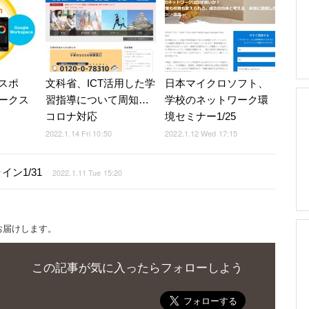
スポ
文科省、ICT活用した学
日本マイクロソフト、
ークス
習指導について周知…
学校のネットワーク環
コロナ対応
境セミナー1/25
2022.1.14 Fri 10:50
2022.1.12 Wed 17:15
ン1/31
2022.1.11 Tue 15:20
お届けします。
この記事が気に入ったらフォローしよう