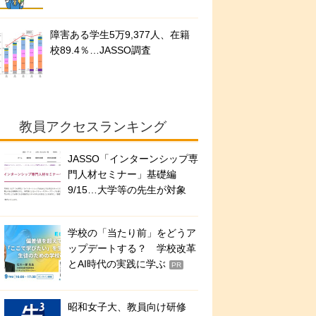
障害ある学生5万9,377人、在籍
校89.4％…JASSO調査
教員アクセスランキング
JASSO「インターンシップ専
門人材セミナー」基礎編
9/15…大学等の先生が対象
学校の「当たり前」をどうア
ップデートする？ 学校改革
とAI時代の実践に学ぶ
PR
昭和女子大、教員向け研修