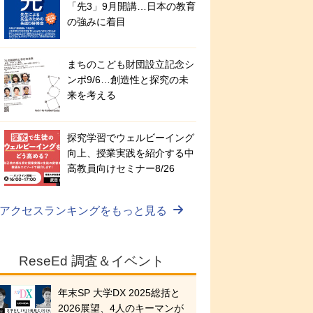
「先3」9月開講…日本の教育
の強みに着目
まちのこども財団設立記念シ
ンポ9/6…創造性と探究の未
来を考える
探究学習でウェルビーイング
向上、授業実践を紹介する中
高教員向けセミナー8/26
アクセスランキングをもっと見る
ReseEd 調査＆イベント
年末SP 大学DX 2025総括と
2026展望、4人のキーマンが