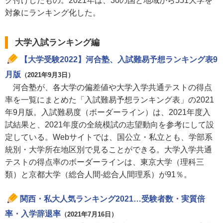
ク付けしたもの。2021年は、30の国と地域から551大学を
対象にランキング化した。
大学入試ランキング編
【大学受験2022】河合塾、入試難易予想ランキング表9
月版
（2021年9月3日）
河合塾が、各大学の偏差値や大学入学共通テストの得点
率を一覧にまとめた「入試難易予想ランキング表」の2021
年9月版。入試難易度（ボーダーライン）は、2021年度入
試結果と、2021年度の全統模試の志望動向を参考にして設
定している。Webサイトでは、国公立・私立とも、学部系
統別・大学所在地区別で見ることができる。大学入学共通
テストの得点率のボーダーラインは、東京大学（理科三
類）と京都大学（総合人間-総合人間理系）が91％。
関西・私大人気ランキング2021…受験者数・実質倍
率・入学辞退率
（2021年7月16日）