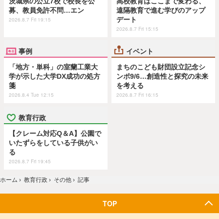
茨城県の公立7校で校長を公
高校教育はここまで変わる、
募、教員免許不問…エン
遠隔教育で進む学びのアップ
デート
2026.8.7 Fri 19:15
2026.8.7 Fri 15:15
事例
イベント
「地方・単科」の室蘭工業大
まちのこども財団設立記念シ
学が示した大学DX成功の処方
ンポ9/6…創造性と探究の未来
箋
を考える
2026.8.4 Tue 12:15
2026.8.7 Fri 16:15
教育行政
【クレーム対応Q＆A】公園で
いたずらをしている子供がい
る
2026.8.7 Fri 19:45
ホーム
›
教育行政
›
その他
›
記事
TOP