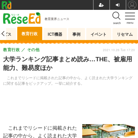
教育業界ニュース
menu
search
教育行政
ービス
ICT機器
事例
イベント
リセマム
教育行政
その他
2021.10.26 Tue 17:20
大学ランキング記事まとめ読み…THE、被雇用
能力、難易度ほか
これまでリシードに掲載された記事の中から、よく読まれた大学ランキング
に関する記事をピックアップ。一挙に紹介する。
これまでリシードに掲載された
記事の中から、よく読まれた大学