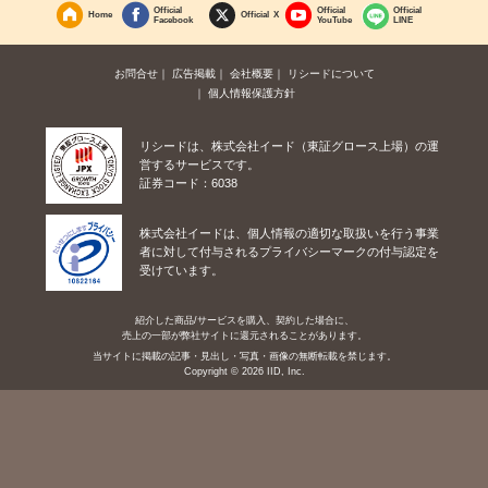
Official
Official
Official
Home
Official X
Facebook
YouTube
LINE
お問合せ
広告掲載
会社概要
リシードについて
個人情報保護方針
リシードは、株式会社イード（東証グロース上場）の運
営するサービスです。
証券コード：6038
株式会社イードは、個人情報の適切な取扱いを行う事業
者に対して付与されるプライバシーマークの付与認定を
受けています。
紹介した商品/サービスを購入、契約した場合に、
売上の一部が弊社サイトに還元されることがあります。
当サイトに掲載の記事・見出し・写真・画像の無断転載を禁じます。
Copyright © 2026 IID, Inc.