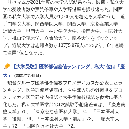
リセマムが2021年度の大学入試結果から、関西・私立大
学の受験者数や実質倍率や入学辞退率を振り返った。関西
圏の私立大学で入学人員が1,000人を超える大学のうち、追
手門学院大学、関西学院大学、関西大学、京都産業大学、
近畿大学、甲南大学、神戸学院大学、摂南大学、同志社大
学、桃山学院大学、立命館大学、龍谷大学をピックアッ
プ。近畿大学は志願者数が13万5,979人にのぼり、8年連続
で全国1位となった。
【大学受験】医学部偏差値ランキング、私大1位は「慶
大」
（2021年7月8日）
駿台グループ医学部予備校プロメディカスが公表したラ
ンキング。医学部偏差値表は、医学部入試の難易度をプロ
メディカス医学部校内模試と大手予備校模試を参考に平均
化した。私立大学医学部の1次試験予想偏差値は、「慶應義
塾大学」76、「東京慈恵会医科大学」74、「日本医科大
学・後期」74、「日本医科大学・前期」73、「順天堂大
学」72、「国際医療福祉大学」72。