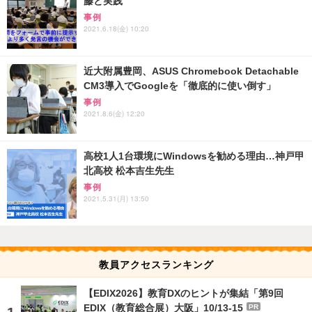
藤と実践
事例
2021.6.18(金) 10:20
近大附属豊岡、ASUS Chromebook Detachable
CM3導入でGoogleを「徹底的に使い倒す」
事例
2021.8.6(金) 12:20
高校1人1台環境にWindowsを勧める理由…神戸甲
北高校 松本吉生先生
事例
2021.5.31(月) 13:50
教員アクセスランキング
【EDIX2026】教育DXのヒントが集結「第9回
EDIX（教育総合展）大阪」10/13-15
PR