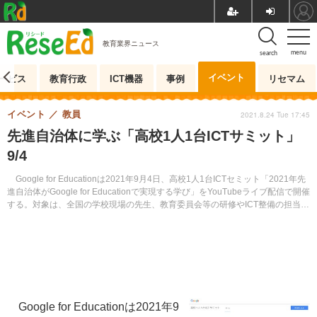
教育業界ニュース
menu
search
イベント
ービス
教育行政
ICT機器
事例
リセマム
イベント
教員
2021.8.24 Tue 17:45
先進自治体に学ぶ「高校1人1台ICTサミット」
9/4
Google for Educationは2021年9月4日、高校1人1台ICTセミット「2021年先
進自治体がGoogle for Educationで実現する学び」をYouTubeライブ配信で開催
する。対象は、全国の学校現場の先生、教育委員会等の研修やICT整備の担当者
等。参加無料。事前登録制。
Google for Educationは2021年9