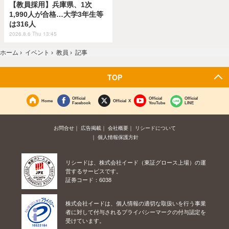
【教員採用】兵庫県、1次
1,990人が合格…大学3年生等
は316人
2026.8.6 Thu 13:45
ホーム
›
イベント
›
教員
›
記事
TOP
Official
Official
Official
Home
Official X
Facebook
YouTube
LINE
お問合せ
広告掲載
会社概要
リシードについて
個人情報保護方針
リシードは、株式会社イード（東証グロース上場）の運
営するサービスです。
証券コード：6038
株式会社イードは、個人情報の適切な取扱いを行う事業
者に対して付与されるプライバシーマークの付与認定を
受けています。