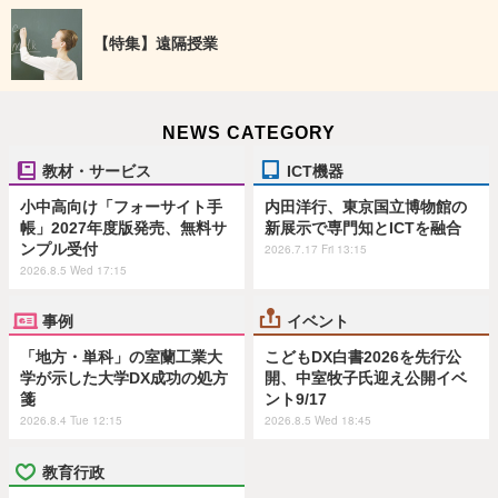
【特集】遠隔授業
NEWS CATEGORY
教材・サービス
ICT機器
小中高向け「フォーサイト手
内田洋行、東京国立博物館の
帳」2027年度版発売、無料サ
新展示で専門知とICTを融合
ンプル受付
2026.7.17 Fri 13:15
2026.8.5 Wed 17:15
事例
イベント
「地方・単科」の室蘭工業大
こどもDX白書2026を先行公
学が示した大学DX成功の処方
開、中室牧子氏迎え公開イベ
箋
ント9/17
2026.8.4 Tue 12:15
2026.8.5 Wed 18:45
教育行政