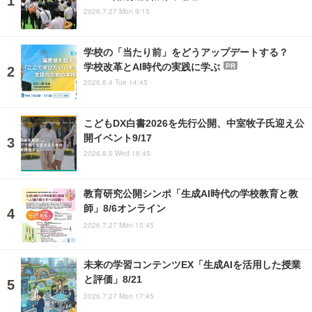
2026.7.27 Mon 9:15
学校の「当たり前」をどうアップデートする？
学校改革とAI時代の実践に学ぶ
PR
2026.8.4 Tue 14:45
こどもDX白書2026を先行公開、中室牧子氏迎え公
開イベント9/17
2026.8.5 Wed 18:45
教育研究公開シンポ「生成AI時代の学校教育と教
師」8/6オンライン
2026.7.27 Mon 15:45
未来の学習コンテンツEX「生成AIを活用した授業
と評価」8/21
2026.7.27 Mon 17:45