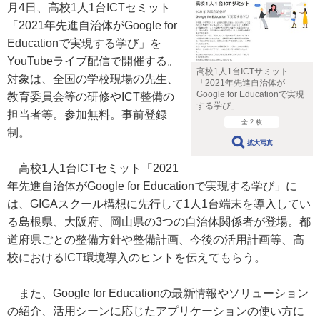
月4日、高校1人1台ICTセミット
「2021年先進自治体がGoogle for
Educationで実現する学び」を
YouTubeライブ配信で開催する。
高校1人1台ICTサミット
対象は、全国の学校現場の先生、
「2021年先進自治体が
Google for Educationで実現
教育委員会等の研修やICT整備の
する学び」
担当者等。参加無料。事前登録
全 2 枚
制。
拡大写真
高校1人1台ICTセミット「2021
年先進自治体がGoogle for Educationで実現する学び」に
は、GIGAスクール構想に先行して1人1台端末を導入してい
る島根県、大阪府、岡山県の3つの自治体関係者が登場。都
道府県ごとの整備方針や整備計画、今後の活用計画等、高
校におけるICT環境導入のヒントを伝えてもらう。
また、Google for Educationの最新情報やソリューション
の紹介、活用シーンに応じたアプリケーションの使い方に