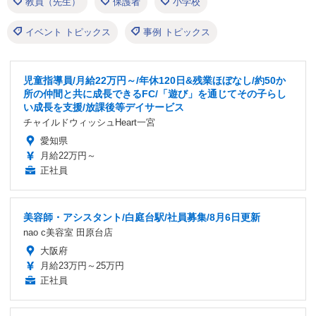
教員（先生）
保護者
小学校
イベント トピックス
事例 トピックス
児童指導員/月給22万円～/年休120日&残業ほぼなし/約50か
所の仲間と共に成長できるFC/「遊び」を通じてその子らし
い成長を支援/放課後等デイサービス
チャイルドウィッシュHeart一宮
愛知県
月給22万円～
正社員
美容師・アシスタント/白庭台駅/社員募集/8月6日更新
nao c美容室 田原台店
大阪府
月給23万円～25万円
正社員