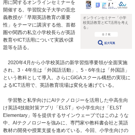
用に関するオンラインセミナーを
開催する。学習院女子大学の萓忠
義教授が「早期英語教育の重要
オンラインセミナー「小学
校英語教育とICT活用を考え
性」をテーマに講演する他、首都
る」
圏や関西の私立小学校長らが英語
全 2 枚
教育やICT活用について実践や課
拡大写真
題等を語る。
2020年4月から小学校英語の新学習指導要領が全面実施
され、3・4年生は「外国語活動」、5・6年生は「外国語」
という教科として導入。さらにGIGAスクール構想の実現に
よるICT活用で、英語教育現場は変化を遂げている。
学習塾と私学向けにAIテクノロジーを活用した中高生向
け英語4技能対策アプリ「ELST」や小学生向け「ELST
Elementary」等を提供するサインウェーブではこのような
中、AIテクノロジーを強みに、専門家や教科書会社と英語
教材の開発や授業支援を進めている。今回、小学生向けの