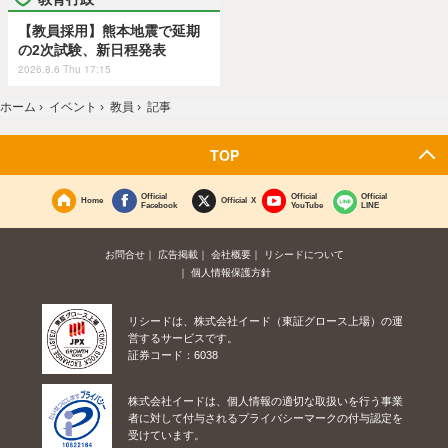
【教員採用】熊本地震で延期
の2次試験、新日程発表
2026.8.6 Thu 17:15
ホーム
›
イベント
›
教員
›
記事
TOP
Official
Official
Official
Home
Official X
Facebook
YouTube
LINE
お問合せ
広告掲載
会社概要
リシードについて
個人情報保護方針
リシードは、株式会社イード（東証グロース上場）の運
営するサービスです。
証券コード：6038
株式会社イードは、個人情報の適切な取扱いを行う事業
者に対して付与されるプライバシーマークの付与認定を
受けています。