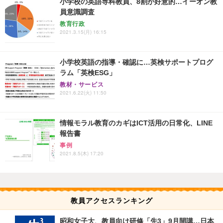
小学校の英語専科教員、8割が好意的…イーオン教
員意識調査
教育行政
2021.3.15(月) 16:15
小学校英語の指導・確認に…英検サポートプログ
ラム「英検ESG」
教材・サービス
2021.6.22(火) 11:50
情報モラル教育のカギはICT活用の日常化、LINE
報告書
事例
2021.8.5(木) 17:20
教員アクセスランキング
昭和女子大、教員向け研修「先3」9月開講…日本