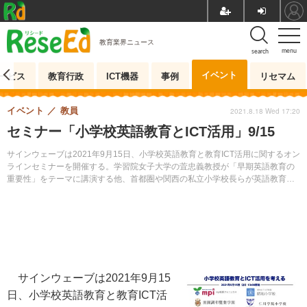
教育業界ニュース
menu
search
イベント
ービス
教育行政
ICT機器
事例
リセマム
イベント
教員
2021.8.18 Wed 17:20
セミナー「小学校英語教育とICT活用」9/15
サインウェーブは2021年9月15日、小学校英語教育と教育ICT活用に関するオン
ラインセミナーを開催する。学習院女子大学の萓忠義教授が「早期英語教育の
重要性」をテーマに講演する他、首都圏や関西の私立小学校長らが英語教育や
ICT活用について実践や課題等を語る。
サインウェーブは2021年9月15
日、小学校英語教育と教育ICT活