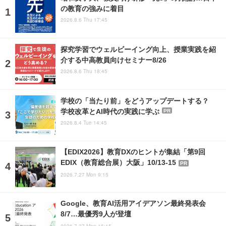
の教育の強みに着目
2026.8.6 Thu 17:45
探究学習でウェルビーイング向上、授業実践を紹
介する中高教員向けセミナー8/26
2026.8.6 Thu 18:45
学校の「当たり前」をどうアップデートする？
学校改革とAI時代の実践に学ぶ
PR
2026.8.4 Tue 14:45
【EDIX2026】教育DXのヒントが集結「第9回
EDIX（教育総合展）大阪」10/13-15
PR
2026.7.27 Mon 9:15
Google、教育AI活用アイデアソン最終発表会
8/7…最優秀9人が登壇
2026.7.27 Mon 16:15