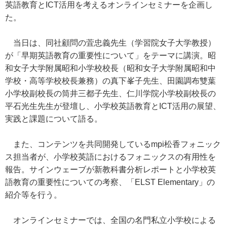
英語教育とICT活用を考えるオンラインセミナーを企画し
た。
当日は、同社顧問の萓忠義先生（学習院女子大学教授）
が「早期英語教育の重要性について」をテーマに講演。昭
和女子大学附属昭和小学校校長（昭和女子大学附属昭和中
学校・高等学校校長兼務）の真下峯子先生、田園調布雙葉
小学校副校長の筒井三都子先生、仁川学院小学校副校長の
平石光生先生が登壇し、小学校英語教育とICT活用の展望、
実践と課題について語る。
また、コンテンツを共同開発しているmpi松香フォニック
ス担当者が、小学校英語におけるフォニックスの有用性を
報告。サインウェーブが新教科書分析レポートと小学校英
語教育の重要性についての考察、「ELST Elementary」の
紹介等を行う。
オンラインセミナーでは、全国の名門私立小学校による