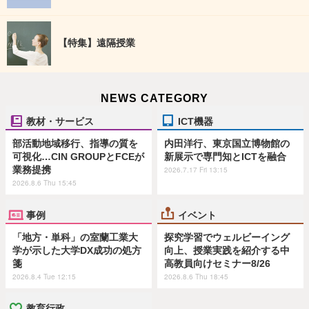
【特集】遠隔授業
NEWS CATEGORY
教材・サービス
ICT機器
部活動地域移行、指導の質を
内田洋行、東京国立博物館の
可視化…CIN GROUPとFCEが
新展示で専門知とICTを融合
業務提携
2026.7.17 Fri 13:15
2026.8.6 Thu 15:45
事例
イベント
「地方・単科」の室蘭工業大
探究学習でウェルビーイング
学が示した大学DX成功の処方
向上、授業実践を紹介する中
箋
高教員向けセミナー8/26
2026.8.4 Tue 12:15
2026.8.6 Thu 18:45
教育行政