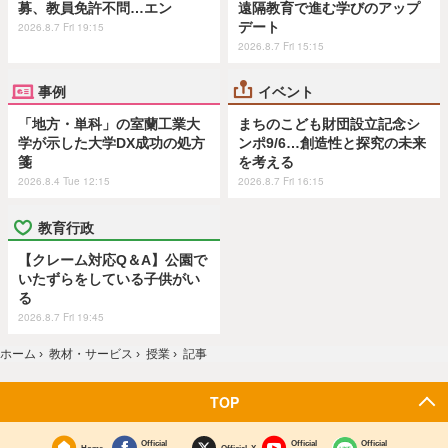
募、教員免許不問…エン
遠隔教育で進む学びのアップ
デート
2026.8.7 Fri 19:15
2026.8.7 Fri 15:15
事例
イベント
「地方・単科」の室蘭工業大
まちのこども財団設立記念シ
学が示した大学DX成功の処方
ンポ9/6…創造性と探究の未来
箋
を考える
2026.8.4 Tue 12:15
2026.8.7 Fri 16:15
教育行政
【クレーム対応Q＆A】公園で
いたずらをしている子供がい
る
2026.8.7 Fri 19:45
ホーム
›
教材・サービス
›
授業
›
記事
TOP
Official
Official
Official
Home
Official X