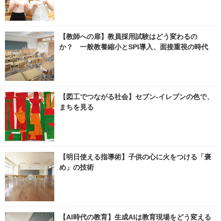
【教師への扉】教員採用試験はどう変わるの
か？ 一般教養縮小とSPI導入、面接重視の時代
【図工でつながる社会】セブン‐イレブンの色で、
まちを見る
【明日使える指導術】子供の心に火をつける「褒
め」の技術
【AI時代の教育】生成AIは教育現場をどう変える