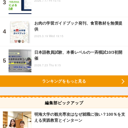
2026.7.17 Fri 15:15
お肉の学習ガイドブック発刊、食育教材を無償提
供
2025.3.19 Wed 19:15
日本語教員試験、本番レベルの一斉模試10/3初開
催
2026.7.23 Thu 9:15
ランキングをもっと見る
編集部ピックアップ
明海大学の観光専攻はなぜ就職に強い？100％を支
える実践教育とインターン