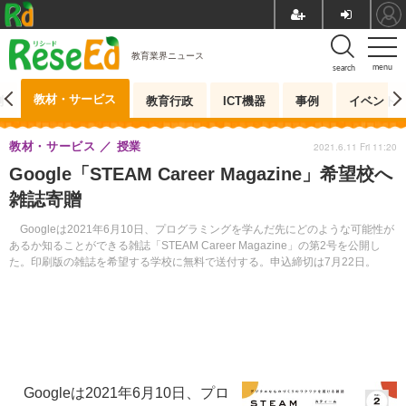
教育業界ニュース
menu
search
教材・サービス
測
教育行政
ICT機器
事例
イベント
教材・サービス
授業
2021.6.11 Fri 11:20
Google「STEAM Career Magazine」希望校へ
雑誌寄贈
Googleは2021年6月10日、プログラミングを学んだ先にどのような可能性が
あるか知ることができる雑誌「STEAM Career Magazine」の第2号を公開し
た。印刷版の雑誌を希望する学校に無料で送付する。申込締切は7月22日。
Googleは2021年6月10日、プロ