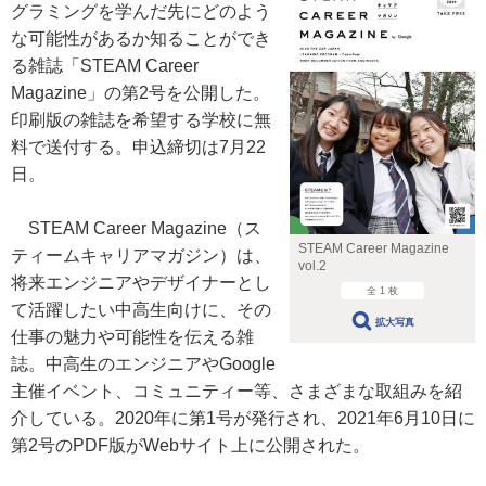
グラミングを学んだ先にどのよう
な可能性があるか知ることができ
る雑誌「STEAM Career
Magazine」の第2号を公開した。
印刷版の雑誌を希望する学校に無
料で送付する。申込締切は7月22
日。
STEAM Career Magazine（ス
STEAM Career Magazine
ティームキャリアマガジン）は、
vol.2
将来エンジニアやデザイナーとし
全 1 枚
て活躍したい中高生向けに、その
拡大写真
仕事の魅力や可能性を伝える雑
誌。中高生のエンジニアやGoogle
主催イベント、コミュニティー等、さまざまな取組みを紹
介している。2020年に第1号が発行され、2021年6月10日に
第2号のPDF版がWebサイト上に公開された。