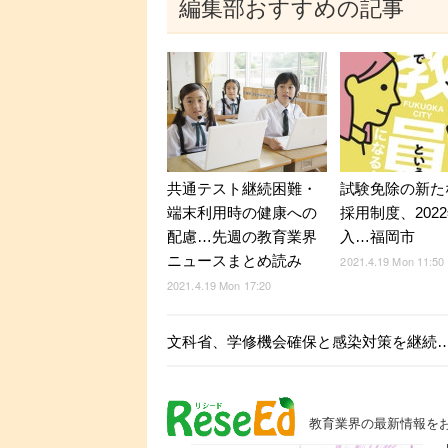
編集部おすすめの記事
共通テスト継続困難・
試験免除の新た
端末利用時の健康への
採用制度、202
配慮…先週の教育業界
入…福岡市
ニュースまとめ読み
2021.4.19 Mon 11:50
2021.4.19 Mon 17:20
文科省、学修機会確保と感染対策を継続
教育業界の最新情報を