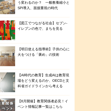
う変わるのか？ 一般教養縮小と
SPI導入、面接重視の時代
【図工でつながる社会】セブン‐
イレブンの色で、まちを見る
【明日使える指導術】子供の心に
火をつける「褒め」の技術
【AI時代の教育】生成AIは教育現
場をどう変えるのか、OECDと文
科省ガイドラインから考える
【8月開催】教育関係者必見！イ
ベント情報記事一覧はこちら