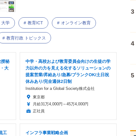
大学
教育ICT
オンライン教育
教育行政 トピックス
教授秘
中学・高校および教育委員会向けの生徒の学
場・大
力以外の力を見える化するソリューションの
提案営業/昇給あり/急募/ブランクOK/土日祝
休みあり/完全週休2日制
Institution for a Global Society株式会社
東京都
月給31万4,000円～45万4,000円
正社員
流工
インフラ事業戦略企画