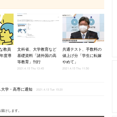
な教員
文科省、大学教育など
共通テスト、手数料の
2年度導
基礎資料「諸外国の高
値上げ分「学生に転嫁
等教育」刊行
やめて」
2021.4.15 Thu 13:45
2021.4.15 Thu 11:50
…大学・高専に通知
2021.4.13 Tue 15:20
お届けします。