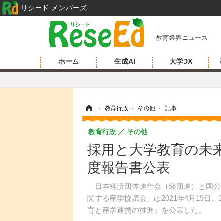
リシード メンバーズ
教育業界ニュース
ホーム
生成AI
大学DX
ホーム
›
教育行政
›
その他
›
記事
教育行政
その他
採用と大学教育の未来
度報告書公表
日本経済団体連合会（経団連）と国公
関する産学協議会」は2021年4月19日
育と産学連携の推進」を公表した。