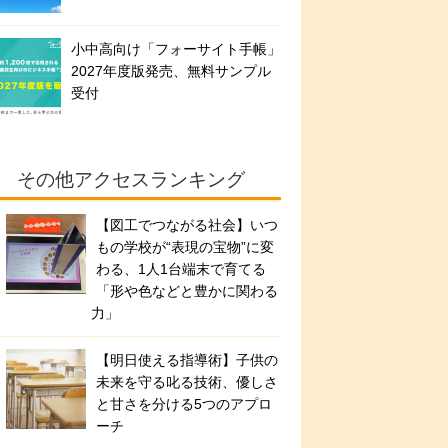
小中高向け「フォーサイト手帳」
2027年度版発売、無料サンプル
受付
その他アクセスランキング
【図工でつながる社会】いつ
もの学校が“表現の宝物”に変
わる、1人1台端末で育てる
「形や色などと豊かに関わる
力」
【明日使える指導術】子供の
未来を守る叱る技術、優しさ
と甘さを分ける5つのアプロ
ーチ