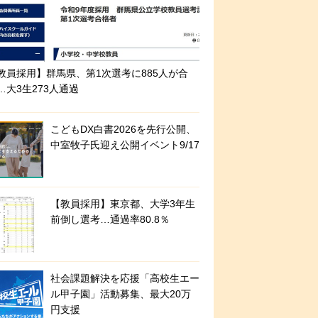
教員採用】群馬県、第1次選考に885人が合
…大3生273人通過
こどもDX白書2026を先行公開、
中室牧子氏迎え公開イベント9/17
【教員採用】東京都、大学3年生
前倒し選考…通過率80.8％
社会課題解決を応援「高校生エー
ル甲子園」活動募集、最大20万
円支援