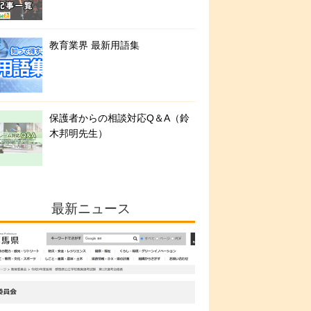
教育業界 最新用語集
保護者からの相談対応Q＆A（鈴
木邦明先生）
最新ニュース