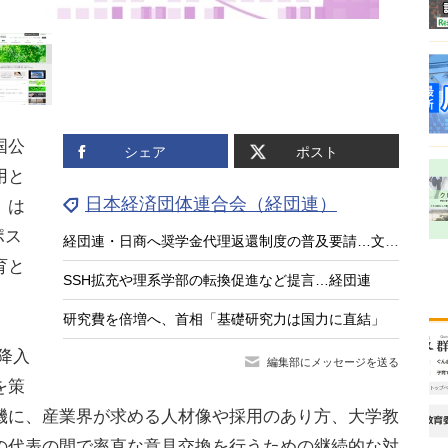
国公
シェア
ポスト
用と
日本経済団体連合会（経団連）
」は
ポス
経団連・日商へ奨学金代理返還制度の普及要請…文科相7/28会見
育と
SSH拡充や理系学部の転換促進など提言…経団連
研究費を倍増へ、首相「基礎研究力は国力に直結」
以降入
編集部にメッセージを送る
を策
機に、産業界が求める人材像や採用のあり方、大学教
の代表の間で率直な意見交換を行うための継続的な対