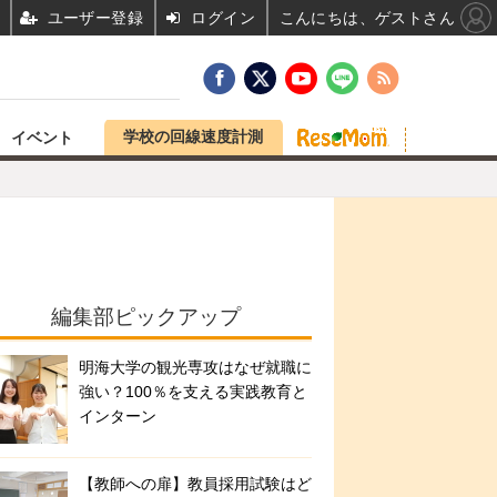
ユーザー登録
ログイン
こんにちは、ゲストさん
学校の回線速度計測
イベント
編集部ピックアップ
明海大学の観光専攻はなぜ就職に
強い？100％を支える実践教育と
インターン
【教師への扉】教員採用試験はど