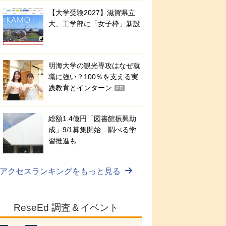
【大学受験2027】滋賀県立
大、工学部に「女子枠」新設
明海大学の観光専攻はなぜ就
職に強い？100％を支える実
践教育とインターン
PR
総額1.4億円「図書館振興助
成」9/1募集開始…調べる学
習推進も
アクセスランキングをもっと見る
ReseEd 調査＆イベント