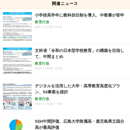
関連ニュース
小学校高学年に教科担任制を導入、中教審が答申
教育行政
2021.1.27(水) 14:20
文科省「令和の日本型学校教育」の構築を目指し
て、中間まとめ
教育行政
2020.10.8(木) 13:50
デジタルを活用した大学・高専教育高度化プラ
ン、54事業を採択
教育行政
2021.3.12(金) 11:50
SSH中間評価、広島大学附属高・鹿児島県立国分
高が最高評価