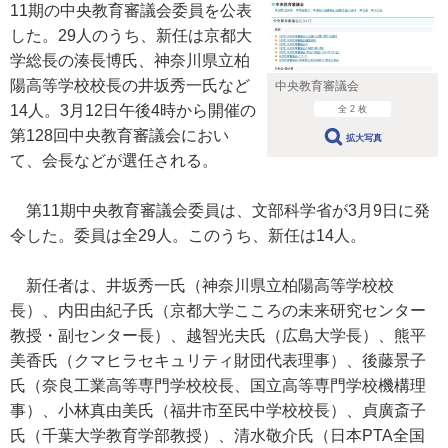
11期の中央教育審議会委員を公表
した。29人のうち、新任は京都大
学総長の湊長博氏、神奈川県立柏
陽高等学校校長の井坂秀一氏など
中央教育審議会
14人。3月12日午後4時から開催の
全 2 枚
第128回中央教育審議会におい
拡大写真
て、会長などが選任される。
第11期中央教育審議会委員は、文部科学省が3月9日に発
令した。委員は全29人。このうち、新任は14人。
新任者は、井坂秀一氏（神奈川県立柏陽高等学校校
長）、内田由紀子氏（京都大学こころの未来研究センター
教授・副センター長）、越智光夫氏（広島大学長）、熊平
美香氏（クマヒラセキュリティ財団代表理事）、後藤景子
氏（奈良工業高等専門学校校長、国立高等専門学校機構理
事）、小林真由美氏（福井市至民中学校校長）、貞廣斎子
氏（千葉大学教育学部教授）、清水敬介氏（日本PTA全国