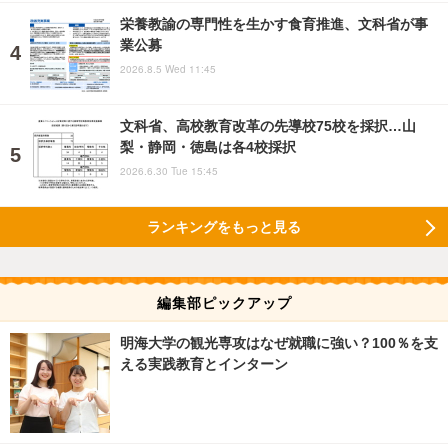
栄養教諭の専門性を生かす食育推進、文科省が事
業公募
2026.8.5 Wed 11:45
文科省、高校教育改革の先導校75校を採択…山
梨・静岡・徳島は各4校採択
2026.6.30 Tue 15:45
ランキングをもっと見る
編集部ピックアップ
明海大学の観光専攻はなぜ就職に強い？100％を支
える実践教育とインターン