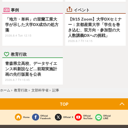
事例
イベント
「地方・単科」の室蘭工業大
【9/15 Zoom】大学DXセミナ
学が示した大学DX成功の処方
ー：京都産業大学「学生を巻
箋
き込む、双方向・参加型の大
人数講義DXへの挑戦」
2026.8.4 Tue 12:15
2026.8.7 Fri 14:15
教育行政
青森県立高校、データサイエ
ンス科新設など…前期実施計
画の先行版案を公表
2026.8.7 Fri 15:45
ホーム
›
教育行政
›
文部科学省
›
記事
TOP
Official
Official
Official
Home
Official X
Facebook
YouTube
LINE