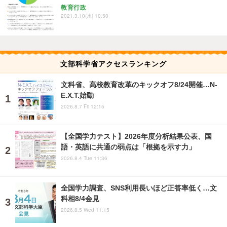
教育行政
2021.3.10(水) 10:50
文部科学省アクセスランキング
文科省、高校教育改革のキックオフ8/24開催…N-
E.X.T.始動
2026.8.7 Fri 12:15
【全国学力テスト】2026年度分析結果公表、国
語・英語に共通の弱点は「根拠を示す力」
2026.8.4 Tue 11:36
全国学力調査、SNS利用長いほど正答率低く…文
科相8/4会見
2026.8.5 Wed 11:15