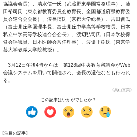
協議会会長）、清水信一氏（武蔵野東学園常務理事）、藤
田裕司氏（東京都教育委員会教育長、全国都道府県教育委
員会連合会会長）、湊長博氏（京都大学総長）、吉田晋氏
（富士見丘学園理事長、富士見丘中学高等学校校長、日本
私立中学高等学校連合会会長）、渡辺弘司氏（日本学校保
健会評議員、日本医師会常任理事）、渡邉正樹氏（東京学
芸大学教職大学院教授）。
3月12日午後4時からは、第128回中央教育審議会がWeb
会議システムを用いて開催され、会長の選任なども行われ
る。
《奥山直美》
この記事はいかがでしたか？
【注目の記事】