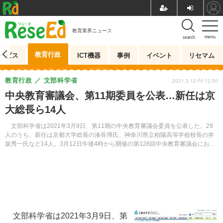
教育業界ニュース
menu
search
教育行政
ービス
ICT機器
事例
イベント
リセマム
教育行政
文部科学省
2021.3.12 Fri 12:50
中央教育審議会、第11期委員を公表…新任は京
大総長ら14人
文部科学省は2021年3月9日、第11期の中央教育審議会委員を公表した。29
人のうち、新任は京都大学総長の湊長博氏、神奈川県立柏陽高等学校校長の井
坂秀一氏など14人。3月12日午後4時から開催の第128回中央教育審議会におい
て、会長などが選任される。
文部科学省は2021年3月9日、第