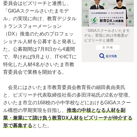
委員会はビズリーチと連携し、
「GIGAスクールさいたまモデ
ル」の実現に向け、教育デジタル
トランスフォーメーション
「GIGAスクールさいたまモ
（DX）推進のためのプロフェッ
デル」実現に向け市教委が
ビズリーチと連携
ショナル人材を公募すると発表し
全 16 枚
た。公募期間は7月8日から4週間
で、早ければ9月より、ITやICTに
拡大写真
特化した人材4名がさいたま市教
育委員会で業務を開始する。
会見にはさいたま市教育委員会教育長の細田眞由美氏
と、ビズリーチ代表取締役社長の多田洋祐氏の2名が登壇。
さいたま市立の168校の小中学校などにおけるGIGAスクー
ル構想の早期実現を目指し、
推進の中核となる人材を副
業・兼業にて請け負う教育DX人材をビズリーチが仲介する
形で募集する
とした。