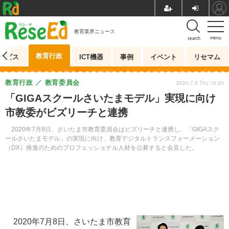
教育業界ニュース
menu
search
教育行政
ービス
ICT機器
事例
イベント
リセマム
教育行政
教育委員会
2020.7.9 Thu 10:20
「GIGAスクールさいたまモデル」実現に向け
市教委がビズリーチと連携
2020年7月8日、さいたま市教育委員会はビズリーチと連携し、「GIGAスク
ールさいたまモデル」の実現に向け、教育デジタルトランスフォーメーション
（DX）推進のためのプロフェッショナル人材を公募すると会見した。
2020年7月8日、さいたま市教育