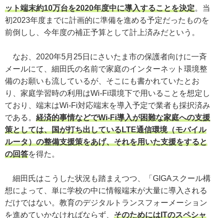
ット端末約10万台を2020年度中に導入することを決定
。当
初2023年度までに計画的に準備を進める予定だったものを
前倒しし、今年度の補正予算として計上済みだという。
なお、2020年5月25日にさいたま市の保護者向けに一斉
メールにて、細田氏の名前で家庭のインターネット環境整
備のお願いも流しているが、そこにも書かれていたとお
り、家庭学習時の利用はWi-Fi環境下で用いることを想定し
ており、端末はWi-Fi対応端末を導入予定で業者も採択済み
である。
経済的事情などでWi-Fi導入が困難な家庭への支援
策としては、国が打ち出しているLTE通信環境（モバイル
ルータ）の整備支援策をあげ、それを用いた支援をすると
の回答
を得た。
細田氏はこうした状況も踏まえつつ、「GIGAスクール構
想によって、単に学校の中に情報端末が大量に導入される
だけではない。教育のデジタルトランスフォーメーション
を進めていかなければならず、
そのためにはITのスペシャ