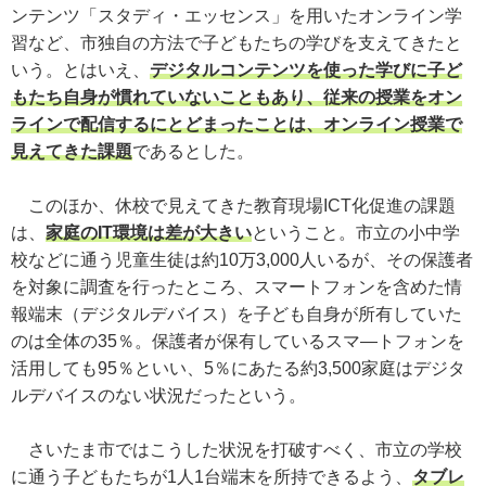
ンテンツ「スタディ・エッセンス」を用いたオンライン学
習など、市独自の方法で子どもたちの学びを支えてきたと
いう。とはいえ、
デジタルコンテンツを使った学びに子ど
もたち自身が慣れていないこともあり、従来の授業をオン
ラインで配信するにとどまったことは、オンライン授業で
見えてきた課題
であるとした。
このほか、休校で見えてきた教育現場ICT化促進の課題
は、
家庭のIT環境は差が大きい
ということ。市立の小中学
校などに通う児童生徒は約10万3,000人いるが、その保護者
を対象に調査を行ったところ、スマートフォンを含めた情
報端末（デジタルデバイス）を子ども自身が所有していた
のは全体の35％。保護者が保有しているスマ―トフォンを
活用しても95％といい、5％にあたる約3,500家庭はデジタ
ルデバイスのない状況だったという。
さいたま市ではこうした状況を打破すべく、市立の学校
に通う子どもたちが1人1台端末を所持できるよう、
タブレ