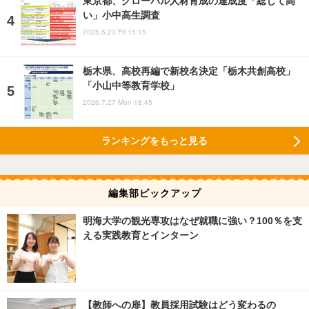
東京都、グローバル人材育成の達成度「総じて高
い」小中高生調査
2025.5.23 Fri 15:15
栃木県、高校再編で新校名決定「栃木共創高校」
「小山中等教育学校」
2026.7.27 Mon 18:45
ランキングをもっと見る
編集部ピックアップ
明海大学の観光専攻はなぜ就職に強い？100％を支
える実践教育とインターン
【教師への扉】教員採用試験はどう変わるの