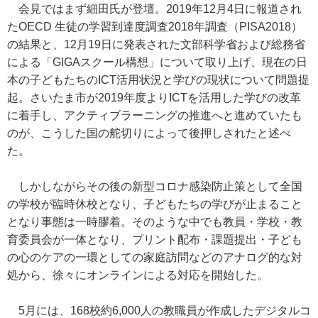
会見ではまず細田氏が登壇。2019年12月4日に報道され
たOECD 生徒の学習到達度調査2018年調査（PISA2018）
の結果と、12月19日に発表された文部科学省および総務省
による「GIGAスクール構想」について取り上げ、現在の日
本の子どもたちのICT活用状況と学びの現状について問題提
起。さいたま市が2019年度よりICTを活用した学びの改革
に着手し、アクティブラーニングの推進へと進めていたも
のが、こうした国の舵切りによって後押しされたと述べ
た。
しかしながらその後の新型コロナ感染防止策として全国
の学校が臨時休校となり、子どもたちの学びが止まること
となり事態は一時膠着。そのような中でも教員・学校・教
育委員会が一体となり、プリント配布・課題提出・子ども
の心のケアの一環としての家庭訪問などのアナログ的な対
処から、徐々にオンラインによる対応を開始した。
5月には、168校約6,000人の教職員が作成したデジタルコ