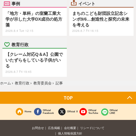
事例
イベント
「地方・単科」の室蘭工業大
まちのこども財団設立記念シ
学が示した大学DX成功の処方
ンポ9/6…創造性と探究の未来
箋
を考える
2026.8.4 Tue 12:15
2026.8.7 Fri 16:15
教育行政
【クレーム対応Q＆A】公園で
いたずらをしている子供がい
る
2026.8.7 Fri 19:45
ホーム
›
教育行政
›
教育委員会
›
記事
TOP
Official
Official
Official
Home
Official X
Facebook
YouTube
LINE
お問合せ
広告掲載
会社概要
リシードについて
個人情報保護方針