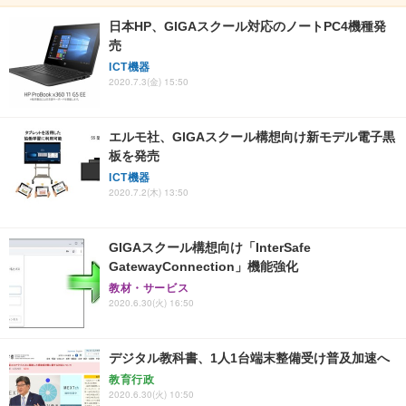
日本HP、GIGAスクール対応のノートPC4機種発
売
ICT機器
2020.7.3(金) 15:50
エルモ社、GIGAスクール構想向け新モデル電子黒
板を発売
ICT機器
2020.7.2(木) 13:50
GIGAスクール構想向け「InterSafe
GatewayConnection」機能強化
教材・サービス
2020.6.30(火) 16:50
デジタル教科書、1人1台端末整備受け普及加速へ
教育行政
2020.6.30(火) 10:50