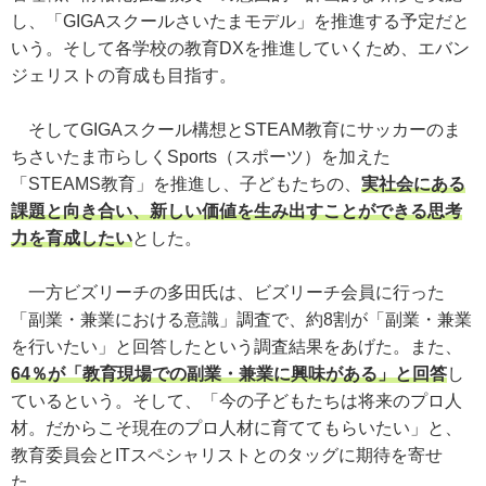
し、「GIGAスクールさいたまモデル」を推進する予定だと
いう。そして各学校の教育DXを推進していくため、エバン
ジェリストの育成も目指す。
そしてGIGAスクール構想とSTEAM教育にサッカーのま
ちさいたま市らしくSports（スポーツ）を加えた
「STEAMS教育」を推進し、子どもたちの、
実社会にある
課題と向き合い、新しい価値を生み出すことができる思考
力を育成したい
とした。
一方ビズリーチの多田氏は、ビズリーチ会員に行った
「副業・兼業における意識」調査で、約8割が「副業・兼業
を行いたい」と回答したという調査結果をあげた。また、
64％が「教育現場での副業・兼業に興味がある」と回答
し
ているという。そして、「今の子どもたちは将来のプロ人
材。だからこそ現在のプロ人材に育ててもらいたい」と、
教育委員会とITスペシャリストとのタッグに期待を寄せ
た。