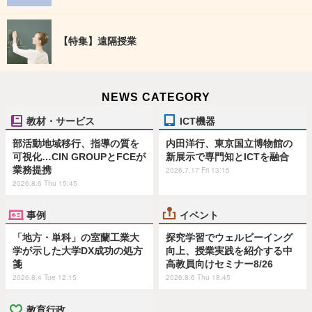
【特集】遠隔授業
NEWS CATEGORY
教材・サービス
ICT機器
部活動地域移行、指導の質を
内田洋行、東京国立博物館の
可視化…CIN GROUPとFCEが
新展示で専門知とICTを融合
業務提携
2026.7.17 Fri 13:15
2026.8.6 Thu 15:45
事例
イベント
「地方・単科」の室蘭工業大
探究学習でウェルビーイング
学が示した大学DX成功の処方
向上、授業実践を紹介する中
箋
高教員向けセミナー8/26
2026.8.4 Tue 12:15
2026.8.6 Thu 18:45
教育行政