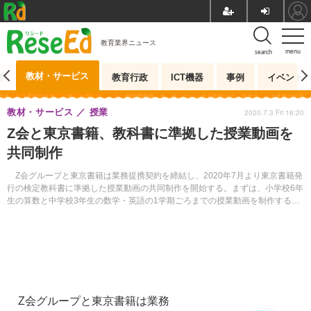
教育業界ニュース
menu
search
教材・サービス
測
教育行政
ICT機器
事例
イベント
教材・サービス
授業
2020.7.3 Fri 16:20
Z会と東京書籍、教科書に準拠した授業動画を
共同制作
Z会グループと東京書籍は業務提携契約を締結し、2020年7月より東京書籍発
行の検定教科書に準拠した授業動画の共同制作を開始する。まずは、小学校6年
生の算数と中学校3年生の数学・英語の1学期ごろまでの授業動画を制作すると
いう。
Z会グループと東京書籍は業務