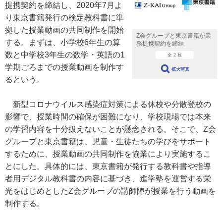
提携契約を締結し、2020年7月よ
り東京書籍発行の検定教科書に準
拠した授業動画の共同制作を開始
Z会グループと東京書籍が業
する。まずは、小学校6年生の算
務提携契約を締結
数と中学校3年生の数学・英語の1
全 2 枚
学期ごろまでの授業動画を制作す
拡大写真
るという。
新型コロナウイルス感染症対策による休校や分散登校の
影響で、授業時間の確保が困難になり、学校現場では本来
の学習内容を十分扱えないことが懸念される。そこで、Z会
グループと東京書籍は、児童・生徒たちの学びをサポート
するために、授業動画の共同制作を協業により実施するこ
とにした。具体的には、東京書籍が発行する教科書や指導
者用デジタル教科書の内容に基づき、進学塾を運営する栄
光をはじめとしたZ会グループの講師陣が授業を行う動画を
制作する。