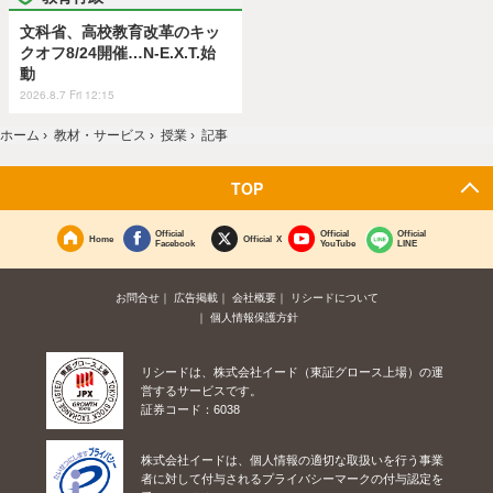
文科省、高校教育改革のキッ
クオフ8/24開催…N-E.X.T.始
動
2026.8.7 Fri 12:15
ホーム
›
教材・サービス
›
授業
›
記事
TOP
Official
Official
Official
Home
Official X
Facebook
YouTube
LINE
お問合せ
広告掲載
会社概要
リシードについて
個人情報保護方針
リシードは、株式会社イード（東証グロース上場）の運
営するサービスです。
証券コード：6038
株式会社イードは、個人情報の適切な取扱いを行う事業
者に対して付与されるプライバシーマークの付与認定を