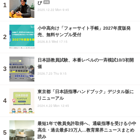
び
PR
2025.12.22 Mon 9:45
小中高向け「フォーサイト手帳」2027年度版発
売、無料サンプル受付
2026.8.5 Wed 17:15
日本語教員試験、本番レベルの一斉模試10/3初開
催
2026.7.23 Thu 9:15
東京都「日本語指導ハンドブック」デジタル版に
リニューアル
2024.4.22 Mon 12:45
最短1年で教員免許取得へ、通級指導を受ける小中
高生・過去最多23万人…教育業界ニュースまとめ
読み