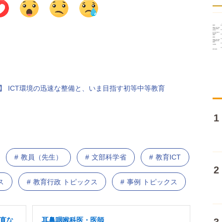
】 ICT環境の迅速な整備と、いま目指す初等中等教育
教員（先生）
文部科学省
教育ICT
ス
教育行政 トピックス
事例 トピックス
当直な
耳鼻咽喉科医・医師