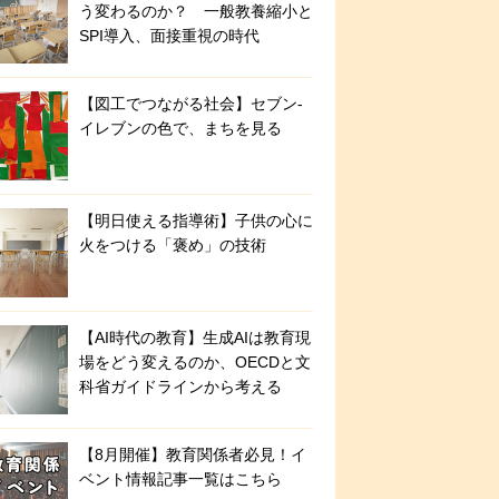
う変わるのか？ 一般教養縮小と
SPI導入、面接重視の時代
【図工でつながる社会】セブン‐
イレブンの色で、まちを見る
【明日使える指導術】子供の心に
火をつける「褒め」の技術
【AI時代の教育】生成AIは教育現
場をどう変えるのか、OECDと文
科省ガイドラインから考える
【8月開催】教育関係者必見！イ
ベント情報記事一覧はこちら