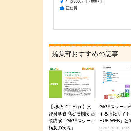
年収360万円～800万円
正社員
編集部おすすめの記事
【v教育ICT Expo】文
GIGAスクール
部科学省 髙谷浩樹氏 基
する情報サイト「
調講演「GIGAスクール
HUB WEB」公
構想の実現」
2020.5.28 Thu 17:45