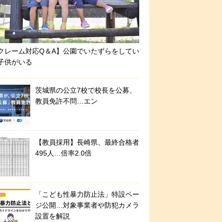
クレーム対応Q＆A】公園でいたずらをしてい
子供がいる
茨城県の公立7校で校長を公募、
教員免許不問…エン
【教員採用】長崎県、最終合格者
495人…倍率2.0倍
「こども性暴力防止法」特設ペー
ジ公開…対象事業者や防犯カメラ
設置を解説