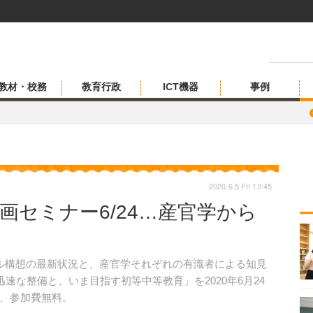
教材・校務
教育行政
ICT機器
事例
2020.6.5 Fri 13:45
画セミナー6/24…産官学から
ル構想の最新状況と、産官学それぞれの有識者による知見
速な整備と、いま目指す初等中等教育」を2020年6月24
、参加費無料。