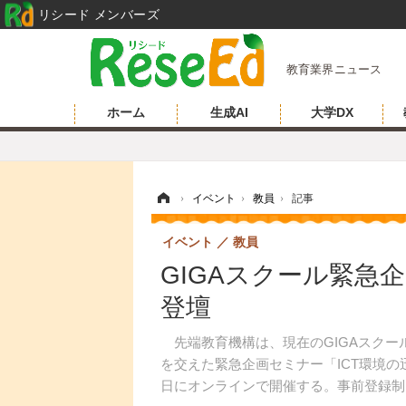
リシード メンバーズ
教育業界ニュース
ホーム
生成AI
大学DX
ホーム
›
イベント
›
教員
›
記事
イベント
教員
GIGAスクール緊急企
登壇
先端教育機構は、現在のGIGAスクー
を交えた緊急企画セミナー「ICT環境の迅
日にオンラインで開催する。事前登録制