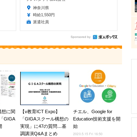
神奈川県
時給1,550円
派遣社員
Sponsored by
構想に関
【v教育ICT Expo】
チエル、Google for
GIGA
「GIGAスクール構想の
Education技術支援を開
開
実現」に47の質問…基
始
調講演Q&Aまとめ
2020.5.15 Fri 16:50