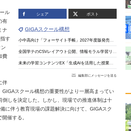
ール
シェア
ポスト
の有
GIGAスクール構想
ミナ
目指す
小中高向け「フォーサイト手帳」2027年度版発売、無料サンプル受付
オン
全国学テのCSVレイアウト公開、情報モラル学習リンク集…教育業界ニュースまとめ読み
加費
未来の学習コンテンツEX「生成AIを活用した授業と評価」8/21
編集部にメッセージを送る
に伴
GIGAスクール構想の重要性がより一層高まってい
の前倒しを決定した。しかし、現場での推進体制は十
整備に伴う教育現場の課題解決に向けて、GIGAスク
で開催する。