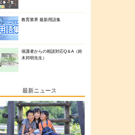
教育業界 最新用語集
保護者からの相談対応Q＆A（鈴
木邦明先生）
最新ニュース