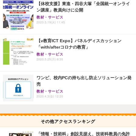
【休校支援】東進・四谷大塚「全国統一オンライ
ン講座」教員向けに公開
教材・サービス
2020.5.19(火) 11:45
【v教育ICT Expo】パネルディスカッション
「with/afterコロナの教育」
教材・サービス
2020.5.25(月) 9:35
ワンビ、校内PCの持ち出し防止ソリューション発
売
教材・サービス
2020.4.3(金) 12:20
その他アクセスランキング
「情報・技術科」創設見据え、技術科教員の免許