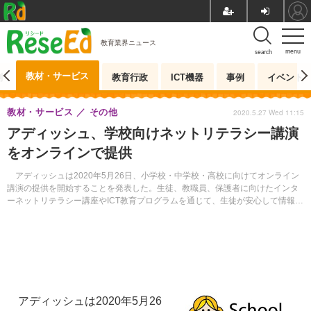
教育業界ニュース
menu
search
教材・サービス
測
教育行政
ICT機器
事例
イベント
教材・サービス
その他
2020.5.27 Wed 11:15
アディッシュ、学校向けネットリテラシー講演
をオンラインで提供
アディッシュは2020年5月26日、小学校・中学校・高校に向けてオンライン
講演の提供を開始することを発表した。生徒、教職員、保護者に向けたインタ
ーネットリテラシー講座やICT教育プログラムを通じて、生徒が安心して情報社
会を送れるよう支援する。
アディッシュは2020年5月26