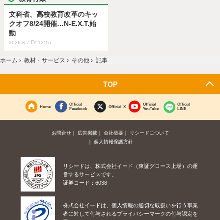
文科省、高校教育改革のキッ
クオフ8/24開催…N-E.X.T.始
動
2026.8.7 Fri 12:15
ホーム
›
教材・サービス
›
その他
›
記事
TOP
Official
Official
Official
Home
Official X
Facebook
YouTube
LINE
お問合せ
広告掲載
会社概要
リシードについて
個人情報保護方針
リシードは、株式会社イード（東証グロース上場）の運
営するサービスです。
証券コード：6038
株式会社イードは、個人情報の適切な取扱いを行う事業
者に対して付与されるプライバシーマークの付与認定を