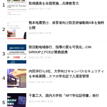
取得講座を全国実施…兵庫教育大
2026.8.4 Tue 17:45
熊本地震受け、保育者向け防災研修動画4本を無料
公開
2026.8.3 Mon 19:45
部活動地域移行、指導の質を可視化…CIN
GROUPとFCEが業務提携
2026.8.6 Thu 15:45
内田洋行ら3社、大学向けキャンパスセキュリティ
を本格展開…スマホ学生証で入退室管理
2026.7.28 Tue 13:45
千葉工大、国内大学初「NFT学位証明書」発行
2023.3.22 Wed 18:45