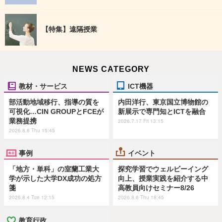
【特集】遠隔授業
NEWS CATEGORY
教材・サービス
ICT機器
部活動地域移行、指導の質を
内田洋行、東京国立博物館の
可視化…CIN GROUPとFCEが
新展示で専門知とICTを融合
業務提携
2026.7.17 Fri 13:15
2026.8.6 Thu 15:45
事例
イベント
「地方・単科」の室蘭工業大
探究学習でウェルビーイング
学が示した大学DX成功の処方
向上、授業実践を紹介する中
箋
高教員向けセミナー8/26
2026.8.4 Tue 12:15
2026.8.6 Thu 18:45
教育行政