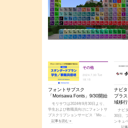
その他
2024.7.30 Tue
18:15
フォントサブスク
ナビタ
「Morisawa Fonts」9/30開始
プラス
域移行
モリサワは2024年9月30日より、
学生および教職員向けにフォントサ
ナビタイ
ブスクリプションサービス「Mo …
30日
記事を読む »
ンキュ
…
記事