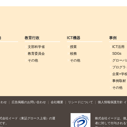
務
教育行政
ICT機器
事例
文部科学省
授業
ICT活用
教育委員会
校務
SDGs
その他
その他
グローバ
プログラ
企業×学
事例取材
その他
合わせ
広告掲載のお問い合わせ
会社概要
リシードについて
個人情報保護方針
イ
式会社イード（東証グロース上場）の運
株式会社イードは、個
です。
者に対して付与される