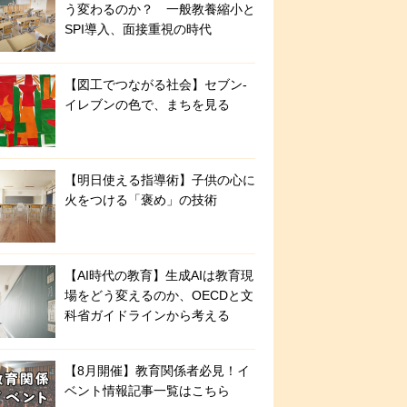
う変わるのか？ 一般教養縮小と
SPI導入、面接重視の時代
【図工でつながる社会】セブン‐
イレブンの色で、まちを見る
【明日使える指導術】子供の心に
火をつける「褒め」の技術
【AI時代の教育】生成AIは教育現
場をどう変えるのか、OECDと文
科省ガイドラインから考える
【8月開催】教育関係者必見！イ
ベント情報記事一覧はこちら