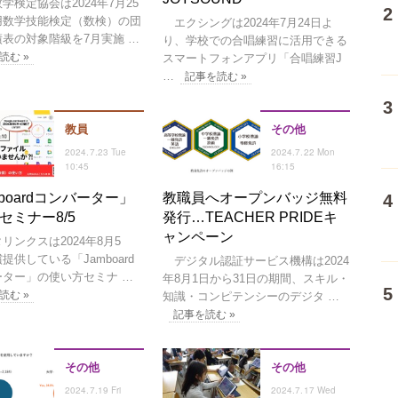
検定協会は2024年7月25
用数学技能検定（数検）の団
エクシングは2024年7月24日よ
表の対象階級を7月実施 …
り、学校での合唱練習に活用できる
読む »
スマートフォンアプリ「合唱練習J
…
記事を読む »
教員
その他
2024.7.23 Tue
2024.7.22 Mon
10:45
16:15
mboardコンバーター」
教職員へオープンバッジ無料
セミナー8/5
発行…TEACHER PRIDEキ
ャンペーン
ンクスは2024年8月5
提供している「Jamboard
デジタル認証サービス機構は2024
ーター」の使い方セミナ …
年8月1日から31日の期間、スキル・
読む »
知識・コンピテンシーのデジタ …
記事を読む »
その他
その他
2024.7.19 Fri
2024.7.17 Wed