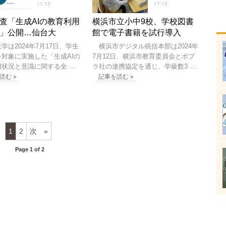
11:15
17:15
査「生成AIの教育利用
横浜市立小中9校、学校図書
」公開…仙台大
館で電子書籍を試行導入
は2024年7月17日、学生
横浜市デジタル統括本部は2024年
を対象に実施した「生成AIの
7月12日、横浜市教育委員会とポプ
用状況と意識に関する全 …
ラ社の連携協定を通じ、学級数3 …
読む »
記事を読む »
1
2
次
Page 1 of 2