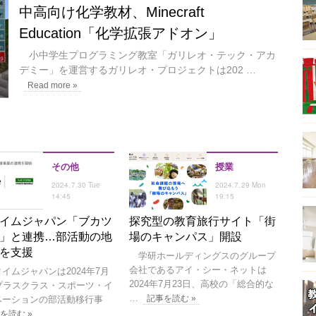
中高向け化学教材、Minecraft
Education「化学拡張アドオン」
小中学生プログラミング教室「ガリレオ・テック・アカ
デミー」を運営するガリレオ・プロジェクトは202 …
Read more »
その他
授業
2024.7.30 Tue
2024.7.29 Mon
14:45
19:15
イムジャパン「ブカツ
探究型の教育旅行サイト「街
」と連携…部活動の地
場のキャンパス」開設
を支援
学研ホールディングスのグループ
会社であるアイ・シー・ネットは
ムジャパンは2024年7月
2024年7月23日、高校の「総合的な
、プラスクラス・スポーツ・イ
…
記事を読む »
ベーションの部活動移行事
を読む »