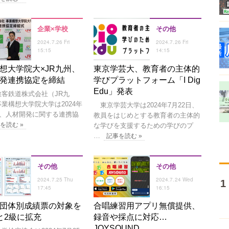
企業×学校
その他
2024.7.26 Fri
2024.7.26 Fri
15:15
14:15
想大学院大×JR九州、
東京学芸大、教育者の主体的
発連携協定を締結
学びプラットフォーム「I Dig
Edu」発表
客鉄道株式会社（JR九
業構想大学院大学は2024年
東京学芸大学は2024年7月22日、
日、人材開発に関する連携協
教員をはじめとする教育者の主体的
を読む »
な学びを支援するための学びのプ
…
記事を読む »
その他
その他
2024.7.25 Thu
2024.7.24 Wed
17:45
16:15
団体別成績票の対象を
合唱練習用アプリ無償提供、
と2級に拡充
録音や採点に対応…
JOYSOUND