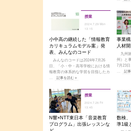
授業
2024.7.29 Mon
13:15
小中高の継続した「情報教育
事業構
カリキュラムモデル案」発
人材開
表、みんなのコード
九州旅
州）と事
みんなのコードは2024年7月26
7月23
日、「小・中・高等学校における情
…
記事
報教育の体系的な学習を目指したカ
…
記事を読む »
授業
2024.7.26 Fri
13:45
N響×NTT東日本「音楽教育
数検、
プログラム」出張レッスンな
準1級
ど