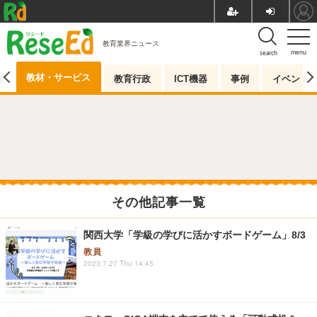
教育業界ニュース
menu
search
教材・サービス
測
教育行政
ICT機器
事例
イベント
その他記事一覧
関西大学「学級の学びに活かすボードゲーム」8/3
教員
2023.7.27 Thu 14:45