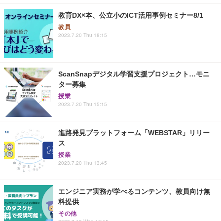
教育DX×本、公立小のICT活用事例セミナー8/1
教員
2023.7.20 Thu 18:15
ScanSnapデジタル学習支援プロジェクト…モニ
ター募集
授業
2023.7.20 Thu 15:15
進路発見プラットフォーム「WEBSTAR」リリー
ス
授業
2023.7.20 Thu 13:45
エンジニア実務が学べるコンテンツ、教員向け無
料提供
その他