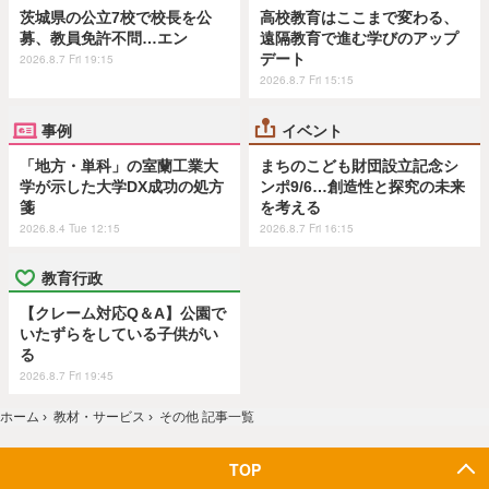
茨城県の公立7校で校長を公
高校教育はここまで変わる、
募、教員免許不問…エン
遠隔教育で進む学びのアップ
デート
2026.8.7 Fri 19:15
2026.8.7 Fri 15:15
事例
イベント
「地方・単科」の室蘭工業大
まちのこども財団設立記念シ
学が示した大学DX成功の処方
ンポ9/6…創造性と探究の未来
箋
を考える
2026.8.4 Tue 12:15
2026.8.7 Fri 16:15
教育行政
【クレーム対応Q＆A】公園で
いたずらをしている子供がい
る
2026.8.7 Fri 19:45
ホーム
›
教材・サービス
›
その他 記事一覧
TOP