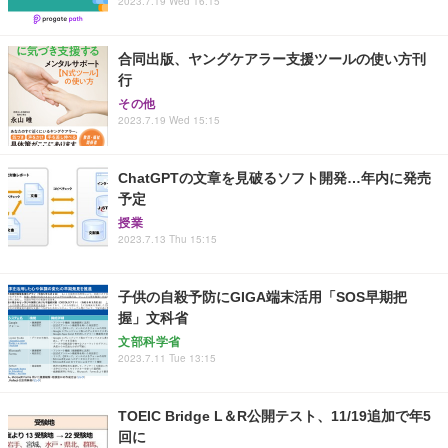
2023.7.19 Wed 16:15
合同出版、ヤングケアラー支援ツールの使い方刊
行
その他
2023.7.19 Wed 15:15
ChatGPTの文章を見破るソフト開発…年内に発売
予定
授業
2023.7.13 Thu 15:15
子供の自殺予防にGIGA端末活用「SOS早期把
握」文科省
文部科学省
2023.7.11 Tue 13:15
TOEIC Bridge L＆R公開テスト、11/19追加で年5
回に