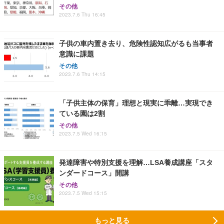
その他
2023.7.6 Thu 16:45
子供の車内置き去り、危険性認知広がるも当事者
意識に課題
その他
2023.7.6 Thu 14:15
「子供主体の保育」理想と現実に乖離…実現でき
ている園は2割
その他
2023.7.5 Wed 16:15
発達障害や特別支援を理解…LSA養成講座「スタ
ンダードコース」開講
その他
2023.7.5 Wed 15:15
もっと見る