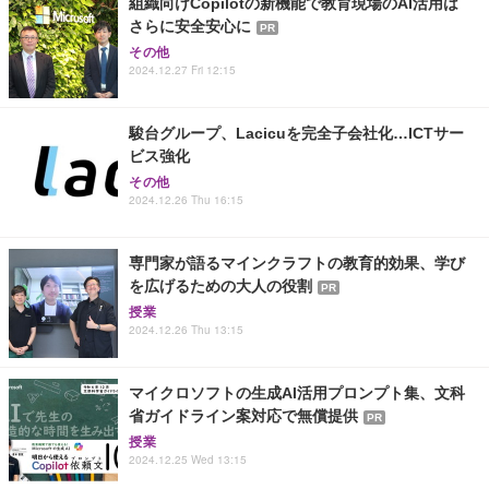
組織向けCopilotの新機能で教育現場のAI活用は
さらに安全安心に
PR
その他
2024.12.27 Fri 12:15
駿台グループ、Lacicuを完全子会社化…ICTサー
ビス強化
その他
2024.12.26 Thu 16:15
専門家が語るマインクラフトの教育的効果、学び
を広げるための大人の役割
PR
授業
2024.12.26 Thu 13:15
マイクロソフトの生成AI活用プロンプト集、文科
省ガイドライン案対応で無償提供
PR
授業
2024.12.25 Wed 13:15