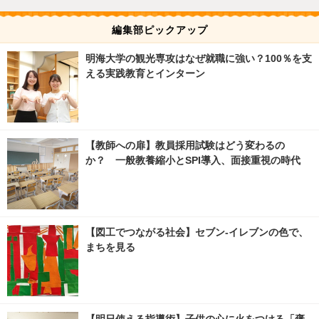
編集部ピックアップ
明海大学の観光専攻はなぜ就職に強い？100％を支
える実践教育とインターン
【教師への扉】教員採用試験はどう変わるの
か？ 一般教養縮小とSPI導入、面接重視の時代
【図工でつながる社会】セブン‐イレブンの色で、
まちを見る