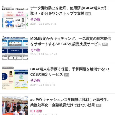
データ漏洩防止を徹底、使用済みGIGA端末の引
取り・処分をワンストップで支援
PR
その他
2024.12.25 Wed 9:45
MDM設定からキッティング、一気通貫の端末提供
をサポートするSB C&Sの設定支援サービス
PR
その他
2024.12.24 Tue 10:45
GIGA端末を手厚く保証、予算問題を解消するSB
C&Sの限定サービス
PR
その他
2024.12.24 Tue 9:45
au PAYキャッシュレス学園祭に挑戦した高校生、
業務効率化・金融教育だけではない効果
PR
ICT活用