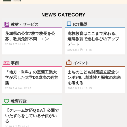
NEWS CATEGORY
教材・サービス
ICT機器
茨城県の公立7校で校長を公
高校教育はここまで変わる、
募、教員免許不問…エン
遠隔教育で進む学びのアップ
デート
2026.8.7 Fri 19:15
2026.8.7 Fri 15:15
事例
イベント
「地方・単科」の室蘭工業大
まちのこども財団設立記念シ
学が示した大学DX成功の処方
ンポ9/6…創造性と探究の未来
箋
を考える
2026.8.4 Tue 12:15
2026.8.7 Fri 16:15
教育行政
【クレーム対応Q＆A】公園で
いたずらをしている子供がい
る
2026.8.7 Fri 19:45