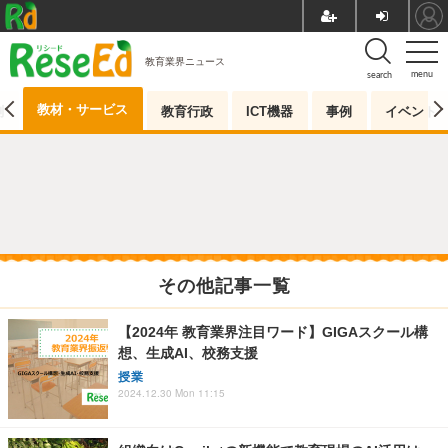
教育業界ニュース
menu
search
教材・サービス
測
教育行政
ICT機器
事例
イベント
その他記事一覧
【2024年 教育業界注目ワード】GIGAスクール構
想、生成AI、校務支援
授業
2024.12.30 Mon 11:15