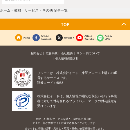
ホーム
›
教材・サービス
›
その他 記事一覧
TOP
Official
Official
Official
Home
Official X
Facebook
YouTube
LINE
お問合せ
広告掲載
会社概要
リシードについて
個人情報保護方針
リシードは、株式会社イード（東証グロース上場）の運
営するサービスです。
証券コード：6038
株式会社イードは、個人情報の適切な取扱いを行う事業
者に対して付与されるプライバシーマークの付与認定を
受けています。
紹介した商品/サービスを購入、契約した場合に、
売上の一部が弊社サイトに還元されることがあります。
当サイトに掲載の記事・見出し・写真・画像の無断転載を禁じます。