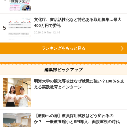
文化庁、書店活性化など特色ある取組募集…最大
400万円で委託
2026.6.9 Tue 12:45
ランキングをもっと見る
編集部ピックアップ
明海大学の観光専攻はなぜ就職に強い？100％を支
える実践教育とインターン
【教師への扉】教員採用試験はどう変わるの
か？ 一般教養縮小とSPI導入、面接重視の時代