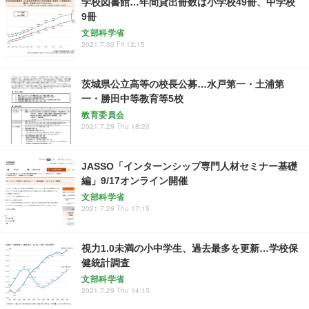
学校図書館…年間貸出冊数は小学校49冊、中学校
9冊
文部科学省
2021.7.30 Fri 12:15
茨城県公立高等の校長公募…水戸第一・土浦第
一・勝田中等教育等5校
教育委員会
2021.7.29 Thu 18:20
JASSO「インターンシップ専門人材セミナー基礎
編」9/17オンライン開催
文部科学省
2021.7.29 Thu 17:15
視力1.0未満の小中学生、過去最多を更新…学校保
健統計調査
文部科学省
2021.7.29 Thu 14:15