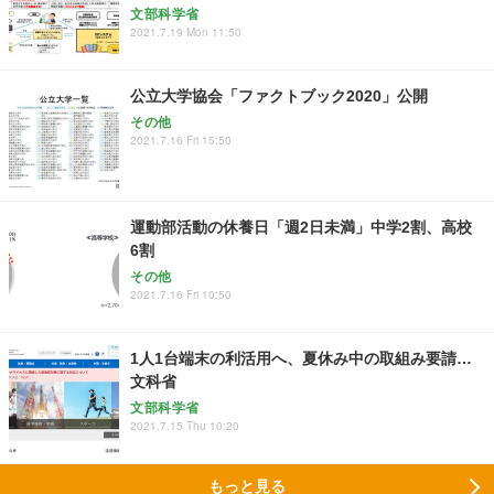
文部科学省
2021.7.19 Mon 11:50
公立大学協会「ファクトブック2020」公開
その他
2021.7.16 Fri 15:50
運動部活動の休養日「週2日未満」中学2割、高校
6割
その他
2021.7.16 Fri 10:50
1人1台端末の利活用へ、夏休み中の取組み要請…
文科省
文部科学省
2021.7.15 Thu 10:20
もっと見る