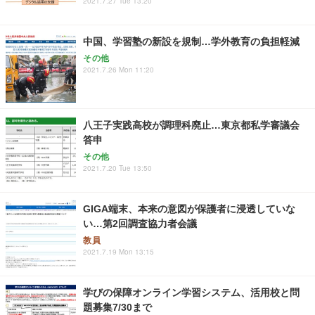
2021.7.27 Tue 13:20
中国、学習塾の新設を規制…学外教育の負担軽減
その他
2021.7.26 Mon 11:20
八王子実践高校が調理科廃止…東京都私学審議会
答申
その他
2021.7.20 Tue 13:50
GIGA端末、本来の意図が保護者に浸透していな
い…第2回調査協力者会議
教員
2021.7.19 Mon 13:15
学びの保障オンライン学習システム、活用校と問
題募集7/30まで