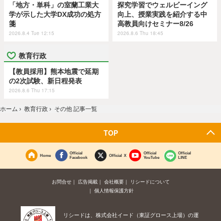
「地方・単科」の室蘭工業大
探究学習でウェルビーイング
学が示した大学DX成功の処方
向上、授業実践を紹介する中
箋
高教員向けセミナー8/26
2026.8.4 Tue 12:15
2026.8.6 Thu 18:45
教育行政
【教員採用】熊本地震で延期
の2次試験、新日程発表
2026.8.6 Thu 17:15
ホーム
›
教育行政
›
その他 記事一覧
TOP
Official
Official
Official
Home
Official X
Facebook
YouTube
LINE
お問合せ
広告掲載
会社概要
リシードについて
個人情報保護方針
リシードは、株式会社イード（東証グロース上場）の運