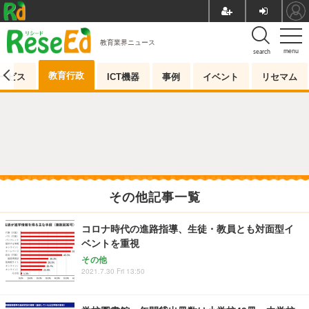
教育業界ニュース
menu
search
教育行政
ービス
ICT機器
事例
イベント
リセマム
その他記事一覧
コロナ時代の進路指導、生徒・教員とも対面型イ
ベントを重視
その他
2021.7.30 Fri 13:50