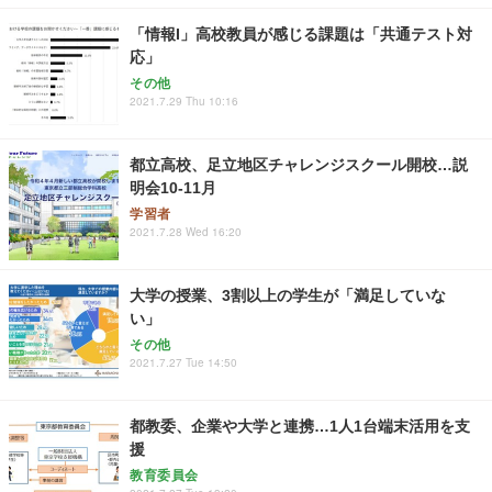
「情報I」高校教員が感じる課題は「共通テスト対
応」
その他
2021.7.29 Thu 10:16
都立高校、足立地区チャレンジスクール開校…説
明会10-11月
学習者
2021.7.28 Wed 16:20
大学の授業、3割以上の学生が「満足していな
い」
その他
2021.7.27 Tue 14:50
都教委、企業や大学と連携…1人1台端末活用を支
援
教育委員会