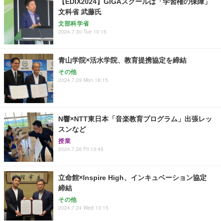
【EDIX2024】GIGAスクールは「学習権の保障」
文科省 武藤氏
文部科学省
2024.7.30 Tue 10:15
青山学院×活水学院、教育提携協定を締結
その他
2024.7.29 Mon 18:15
N響×NTT東日本「音楽教育プログラム」出張レッ
スンなど
授業
2024.7.26 Fri 13:45
立命館×Inspire High、インキュベーション協定
締結
その他
2024.7.24 Wed 13:15