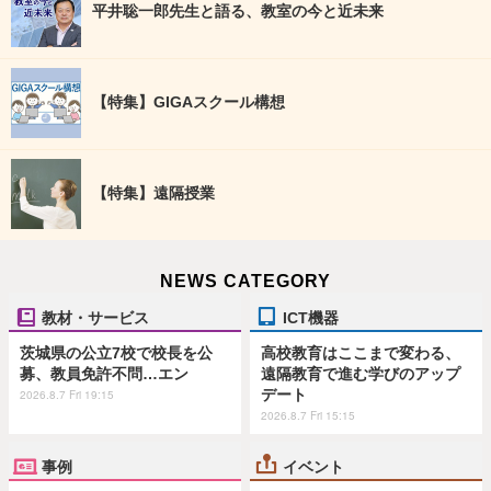
平井聡一郎先生と語る、教室の今と近未来
【特集】GIGAスクール構想
【特集】遠隔授業
NEWS CATEGORY
教材・サービス
ICT機器
茨城県の公立7校で校長を公
高校教育はここまで変わる、
募、教員免許不問…エン
遠隔教育で進む学びのアップ
デート
2026.8.7 Fri 19:15
2026.8.7 Fri 15:15
事例
イベント