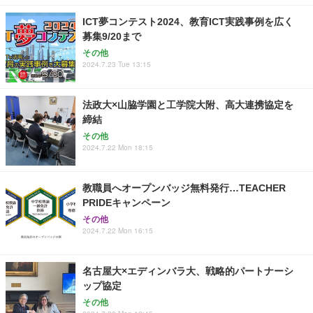
ICT夢コンテスト2024、教育ICT実践事例を広く
募集9/20まで
その他
2024.7.23 Tue 13:15
法政大×山脇学園と工学院大附、高大連携協定を
締結
その他
2024.7.22 Mon 18:15
教職員へオープンバッジ無料発行…TEACHER
PRIDEキャンペーン
その他
2024.7.22 Mon 16:15
名古屋大×エディンバラ大、戦略的パートナーシ
ップ協定
その他