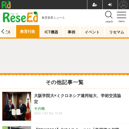
教育業界ニュース
menu
search
教育行政
ービス
ICT機器
事例
イベント
リセマム
その他記事一覧
大阪学院大×ミクロネシア連邦短大、学術交流協
定
その他
2024.7.30 Tue 13:45