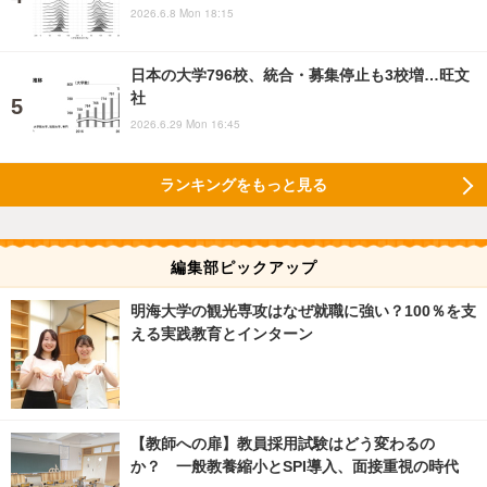
2026.6.8 Mon 18:15
日本の大学796校、統合・募集停止も3校増…旺文
社
2026.6.29 Mon 16:45
ランキングをもっと見る
編集部ピックアップ
明海大学の観光専攻はなぜ就職に強い？100％を支
える実践教育とインターン
【教師への扉】教員採用試験はどう変わるの
か？ 一般教養縮小とSPI導入、面接重視の時代