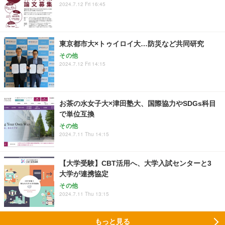
2024.7.12 Fri 16:45
東京都市大×トゥイロイ大…防災など共同研究
その他
2024.7.12 Fri 14:15
お茶の水女子大×津田塾大、国際協力やSDGs科目
で単位互換
その他
2024.7.11 Thu 14:15
【大学受験】CBT活用へ、大学入試センターと3
大学が連携協定
その他
2024.7.11 Thu 13:15
もっと見る