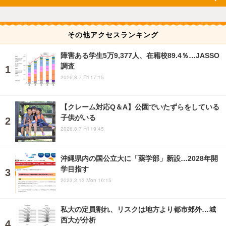
その他アクセスランキング
障害ある学生5万9,377人、在籍校89.4％…JASSO
調査
2026.8.7 Fri 17:15
【クレーム対応Q＆A】公園でいたずらをしている
子供がいる
2026.8.7 Fri 19:45
沖縄県内の国公立大に「薬学部」新設…2028年開
学目指す
2023.2.13 Mon 16:15
私大の定員割れ、リスクは地方より都市郊外…城
西大が分析