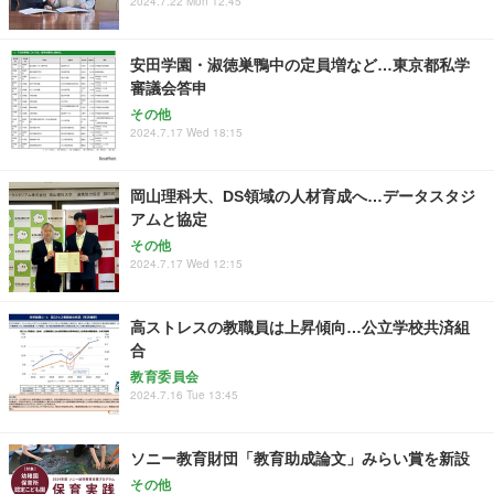
2024.7.22 Mon 12:45
安田学園・淑徳巣鴨中の定員増など…東京都私学
審議会答申
その他
2024.7.17 Wed 18:15
岡山理科大、DS領域の人材育成へ…データスタジ
アムと協定
その他
2024.7.17 Wed 12:15
高ストレスの教職員は上昇傾向…公立学校共済組
合
教育委員会
2024.7.16 Tue 13:45
ソニー教育財団「教育助成論文」みらい賞を新設
その他