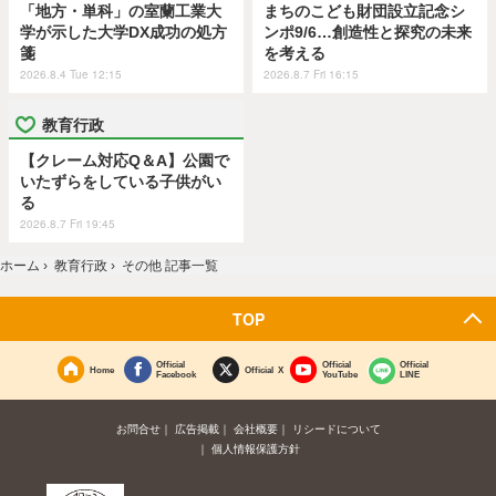
「地方・単科」の室蘭工業大
まちのこども財団設立記念シ
学が示した大学DX成功の処方
ンポ9/6…創造性と探究の未来
箋
を考える
2026.8.4 Tue 12:15
2026.8.7 Fri 16:15
教育行政
【クレーム対応Q＆A】公園で
いたずらをしている子供がい
る
2026.8.7 Fri 19:45
ホーム
›
教育行政
›
その他 記事一覧
TOP
Official
Official
Official
Home
Official X
Facebook
YouTube
LINE
お問合せ
広告掲載
会社概要
リシードについて
個人情報保護方針