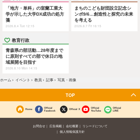
「地方・単科」の室蘭工業大
まちのこども財団設立記念シ
学が示した大学DX成功の処方
ンポ9/6…創造性と探究の未来
箋
を考える
2026.8.4 Tue 12:15
2026.8.7 Fri 16:15
教育行政
青森県の部活動…28年度まで
に原則すべての部で休日の地
域展開を目指す
2026.8.10 Mon 14:15
ホーム
›
イベント
›
教員
›
記事
›
写真・画像
TOP
Official
Official
Official
Home
Official X
Facebook
YouTube
LINE
お問合せ
広告掲載
会社概要
リシードについて
個人情報保護方針