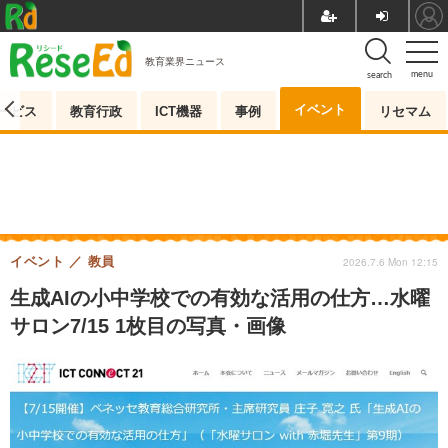
教育業界ニュース
menu
search
イベント
ービス
教育行政
ICT機器
事例
リセマム
イベント
教員
2026.7.6 Mon 12:15
生成AIの小中学校での有効な活用の仕方…水曜
サロン7/15 1枚目の写真・画像