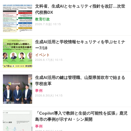
文科省、生成AIとセキュリティ指針を改訂…次世
代校務DX
教育行政
2026.7.3(金) 10:15
生成AI活用と学校情報セキュリティを学ぶセミナ
ー7/18
イベント
2026.6.17(水) 10:15
生成AI活用の鍵は管理職、山梨県笛吹市で始まる
学校改革
事例
2026.6.30(火) 14:15
「Copilot導入で教師と生徒の可能性を拡張」鹿児
島市の事例が示すAI・シン展開
事例
2026.6.30(火) 14:45