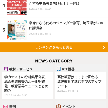
介する中高教員向けセミナー8/26
2026.8.6 Thu 18:45
幸せになるためのジェンダー教育、埼玉県が9/19
に講演会
2026.8.6 Thu 18:15
ランキングをもっと見る
NEWS CATEGORY
教材・サービス
ICT機器
学力テストの分析結果公表、
高校教育はここまで変わる、
総合型選抜等のルール明確
遠隔教育で進む学びのアップ
化…教育業界ニュースまとめ
デート
読み
2026.8.7 Fri 15:15
2026.8.10 Mon 5:55
事例
イベント