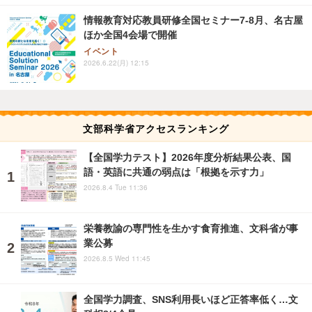
情報教育対応教員研修全国セミナー7-8月、名古屋
ほか全国4会場で開催
イベント
2026.6.22(月) 12:15
文部科学省アクセスランキング
【全国学力テスト】2026年度分析結果公表、国
語・英語に共通の弱点は「根拠を示す力」
2026.8.4 Tue 11:36
栄養教諭の専門性を生かす食育推進、文科省が事
業公募
2026.8.5 Wed 11:45
全国学力調査、SNS利用長いほど正答率低く…文