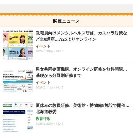
関連ニュース
教職員向けメンタルヘルス研修、カスハラ対策な
ど全6講座…7/25よりオンライン
イベント
2026.6.29(月) 10:15
男女共同参画機構、オンライン研修を無料開講…
基礎から分野別研修まで
イベント
2026.6.11(木) 14:15
夏休みの教員研修、美術館・博物館8施設で開催…
北海道教委
教育行政
2026.6.23(火) 13:45