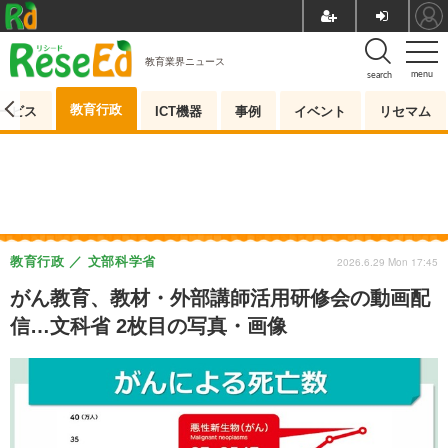
教育業界ニュース
menu
search
教育行政
ービス
ICT機器
事例
イベント
リセマム
教育行政
文部科学省
2026.6.29 Mon 17:45
がん教育、教材・外部講師活用研修会の動画配
信…文科省 2枚目の写真・画像