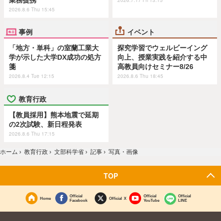
2026.8.6 Thu 15:45
事例
イベント
「地方・単科」の室蘭工業大
探究学習でウェルビーイング
学が示した大学DX成功の処方
向上、授業実践を紹介する中
箋
高教員向けセミナー8/26
2026.8.4 Tue 12:15
2026.8.6 Thu 18:45
教育行政
【教員採用】熊本地震で延期
の2次試験、新日程発表
2026.8.6 Thu 17:15
ホーム
›
教育行政
›
文部科学省
›
記事
›
写真・画像
TOP
Official
Official
Official
Home
Official X
Facebook
YouTube
LINE