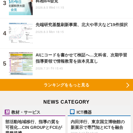
科相8/4会見
2026.8.5 Wed 11:15
先端研究基盤刷新事業、北大や早大など19件採択
2026.8.3 Mon 18:15
AIにコードを書かせて検証へ…文科省、次期学習
指導要領で情報教育を抜本見直し
2026.7.31 Fri 15:45
ランキングをもっと見る
NEWS CATEGORY
教材・サービス
ICT機器
部活動地域移行、指導の質を
内田洋行、東京国立博物館の
可視化…CIN GROUPとFCEが
新展示で専門知とICTを融合
業務提携
2026.7.17 Fri 13:15