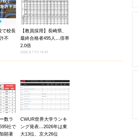
校で校長
【教員採用】長崎県、
許不
最終合格者495人…倍率
2.0倍
2026.8.7 Fri 18:45
ー数ラ
CWUR世界大学ランキ
95社で
ング発表…2026年は東
加顕著
大13位、京大26位