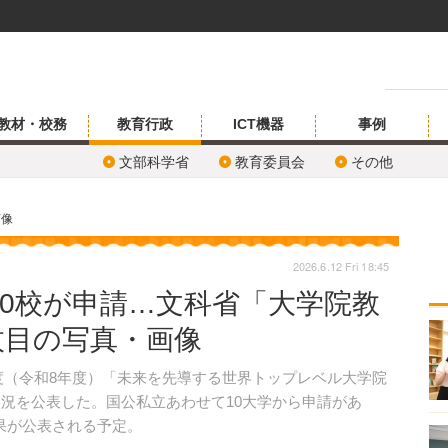
教材・校務
教育行政
ICT機器
事例
文部科学省
教育委員会
その他
画像
2026.6.12 Fri 18:45
10校が申請…文科省「大学院教
枚目の写真・画像
6年度（令和8年度）「未来を先導する世界トップレベル大学院
状況を公表した。国公私立あわせて10大学から申請があ
果が公表される予定。