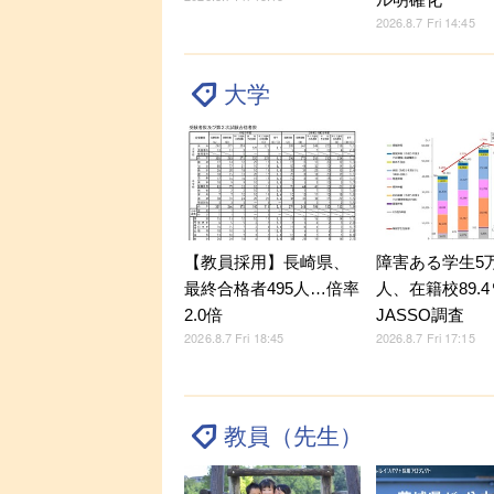
2026.8.7 Fri 14:45
大学
【教員採用】長崎県、
障害ある学生5万9
最終合格者495人…倍率
人、在籍校89.
2.0倍
JASSO調査
2026.8.7 Fri 18:45
2026.8.7 Fri 17:15
教員（先生）