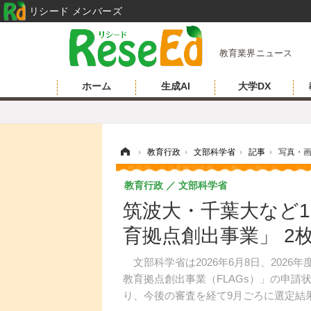
リシード メンバーズ
教育業界ニュース
ホーム
生成AI
大学DX
ホーム
›
教育行政
›
文部科学省
›
記事
›
写真・
教育行政
文部科学省
筑波大・千葉大など
育拠点創出事業」 2
文部科学省は2026年6月8日、202
教育拠点創出事業（FLAGs）」の申請
り、今後の審査を経て9月ごろに選定結