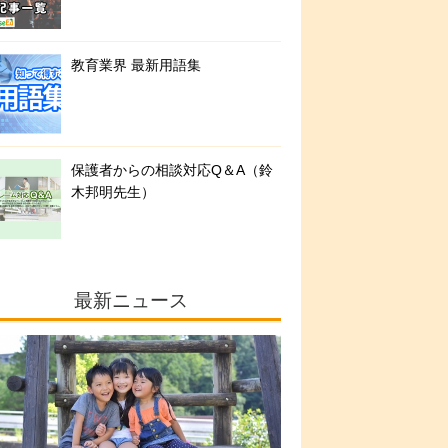
教育業界 最新用語集
保護者からの相談対応Q＆A（鈴
木邦明先生）
最新ニュース