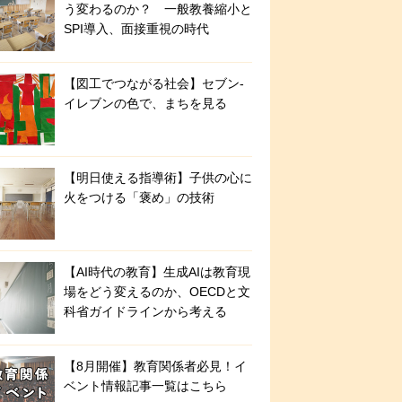
う変わるのか？ 一般教養縮小と
SPI導入、面接重視の時代
【図工でつながる社会】セブン‐
イレブンの色で、まちを見る
【明日使える指導術】子供の心に
火をつける「褒め」の技術
【AI時代の教育】生成AIは教育現
場をどう変えるのか、OECDと文
科省ガイドラインから考える
【8月開催】教育関係者必見！イ
ベント情報記事一覧はこちら