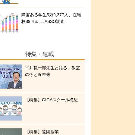
障害ある学生5万9,377人、在籍
校89.4％…JASSO調査
特集・連載
平井聡一郎先生と語る、教室
の今と近未来
【特集】GIGAスクール構想
【特集】遠隔授業