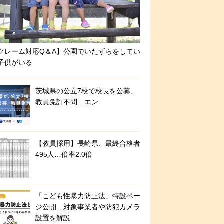
クレーム対応Q＆A】公園でいたずらをしてい
子供がいる
茨城県の公立7校で校長を公募、
教員免許不問…エン
【教員採用】長崎県、最終合格者
495人…倍率2.0倍
「こども性暴力防止法」特設ペー
ジ公開…対象事業者や防犯カメラ
設置を解説