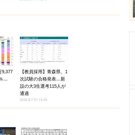
,377
【教員採用】青森県、1
4％…
次試験の合格発表…新
設の大3生選考115人が
通過
2026.8.7 Fri 16:45