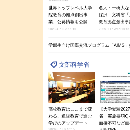
世界トップレベル大学
名大・一橋大な
院教育の拠点創出事
採択…文科省「
業、公募情報を公開
教育拠点創出事
2026.4.7 Tue 11:15
2025.9.17 Wed 13:15
学部生向け国際交流プログラム「AIMS
文部科学省
【大学受験202
高校教育はここまで変
省「実施要項Q＆
わる、遠隔教育で進む
面接不可など面
学びのアップデート
2026.8.7 Fri 15:15
ル明確化