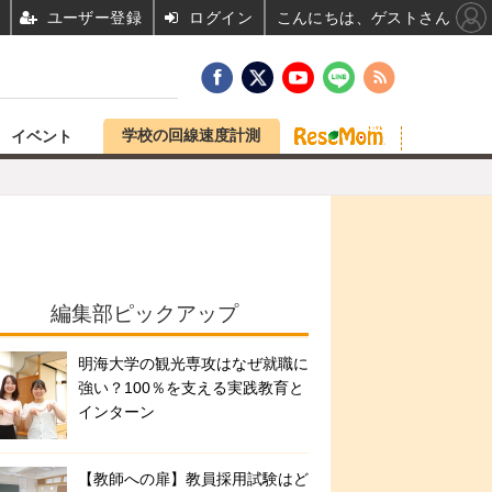
ユーザー登録
ログイン
こんにちは、ゲストさん
学校の回線速度計測
イベント
編集部ピックアップ
明海大学の観光専攻はなぜ就職に
強い？100％を支える実践教育と
インターン
【教師への扉】教員採用試験はど