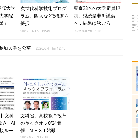
ど6大学
東京23区の大学定員規
次世代科学技術プログ
大学院
制、継続是非を議論
ラム、阪大など5機関を
業」
へ…結果は秋ごろ
採択
2026.6.5 Fri 14:15
2026.6.4 Thu 19:45
」参加大学を公募
2026.6.4 Thu 12:45
7】文科
文科省、高校教育改革
A」AI
のキックオフ8/24開
接ルー
催…N-E.X.T.始動
2026.8.7 Fri 12:15