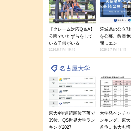
【クレーム対応Q＆A】
茨城県の公立7
公園でいたずらをして
を公募、教員免
いる子供がいる
問…エン
2026.8.7 Fri 19:45
2026.8.7 Fri 19:15
名古屋大学
東大4年連続順位下落で
大学発ベンチャ
39位、QS世界大学ラン
ンキング、東大5
キング2027
首位…名大も増