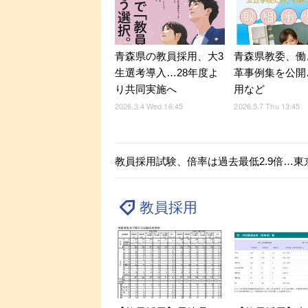
青森県の教員採用、大3
青森県教委、働
生選考導入…28年度よ
革事例集を公開…
り共同実施へ
用など
2026.3.4 Wed 16:45
2026.5.7 Thu 13:45
教員採用試験、倍率は過去最低2.9倍…東京
教員採用