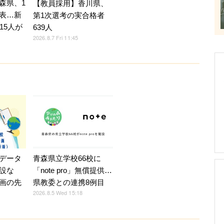
森県、1
【教員採用】香川県、
表…新
第1次選考の実合格者
15人が
639人
2026.8.7 Fri 11:45
青森県立学校66校に
データ
「note pro」無償提供…
設な
県教委との連携8例目
画の先
2026.8.5 Wed 15:18