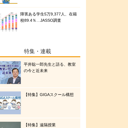
障害ある学生5万9,377人、在籍
校89.4％…JASSO調査
特集・連載
平井聡一郎先生と語る、教室
の今と近未来
【特集】GIGAスクール構想
【特集】遠隔授業