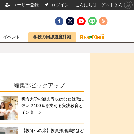
ユーザー登録
ログイン
こんにちは、ゲストさん
学校の回線速度計測
イベント
編集部ピックアップ
明海大学の観光専攻はなぜ就職に
強い？100％を支える実践教育と
インターン
【教師への扉】教員採用試験はど