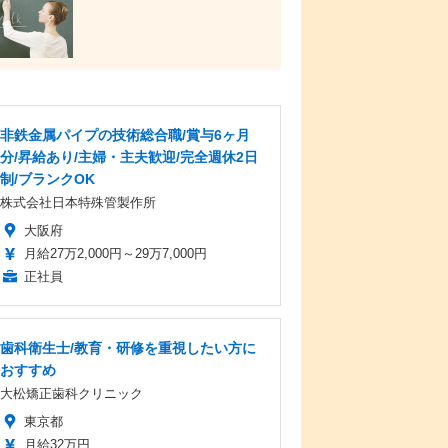
非鉄金属パイプの技術総合職/賞与6ヶ月
分/昇給あり/主婦・主夫歓迎/完全週休2日
制/ブランクOK
株式会社日本特殊管製作所
大阪府
月給27万2,000円～29万7,000円
正社員
歯科衛生士/教育・研修を重視したい方に
おすすめ
大松矯正歯科クリニック
東京都
月給32万円