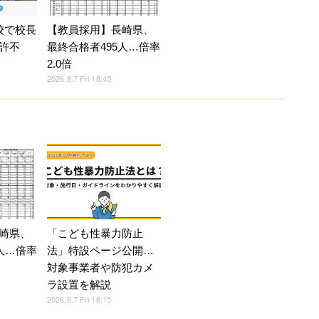
校で校長
【教員採用】長崎県、
許不
最終合格者495人…倍率
2.0倍
2026.8.7 Fri 18:45
崎県、
「こども性暴力防止
人…倍率
法」特設ページ公開…
対象事業者や防犯カメ
ラ設置を解説
2026.8.7 Fri 18:15