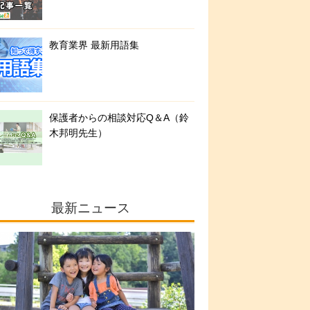
教育業界 最新用語集
保護者からの相談対応Q＆A（鈴
木邦明先生）
最新ニュース