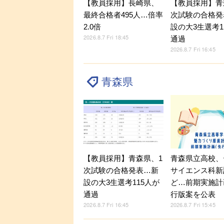
【教員採用】長崎県、
【教員採用】青
最終合格者495人…倍率
次試験の合格発
2.0倍
設の大3生選考1
2026.8.7 Fri 18:45
通過
2026.8.7 Fri 16:45
青森県
【教員採用】青森県、1
青森県立高校、
次試験の合格発表…新
サイエンス科新
設の大3生選考115人が
ど…前期実施計
通過
行版案を公表
2026.8.7 Fri 16:45
2026.8.7 Fri 15:45