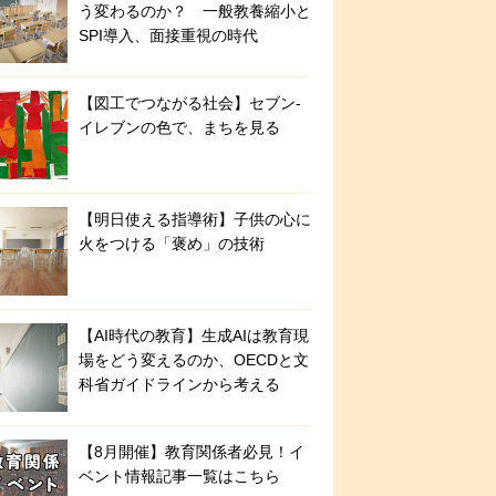
う変わるのか？ 一般教養縮小と
SPI導入、面接重視の時代
【図工でつながる社会】セブン‐
イレブンの色で、まちを見る
【明日使える指導術】子供の心に
火をつける「褒め」の技術
【AI時代の教育】生成AIは教育現
場をどう変えるのか、OECDと文
科省ガイドラインから考える
【8月開催】教育関係者必見！イ
ベント情報記事一覧はこちら