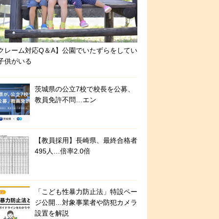
クレーム対応Q＆A】公園でいたずらをしてい
子供がいる
茨城県の公立7校で校長を公募、
教員免許不問…エン
【教員採用】長崎県、最終合格者
495人…倍率2.0倍
「こども性暴力防止法」特設ペー
ジ公開…対象事業者や防犯カメラ
設置を解説