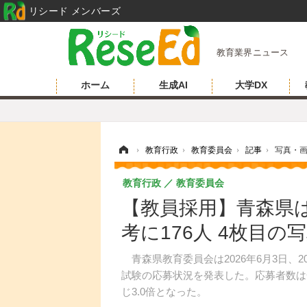
リシード メンバーズ
教育業界ニュース
ホーム
生成AI
大学DX
ホーム
›
教育行政
›
教育委員会
›
記事
›
写真・
教育行政
教育委員会
【教員採用】青森県は
考に176人 4枚目の
青森県教育委員会は2026年6月3日、
試験の応募状況を発表した。応募者数は全
じ3.0倍となった。