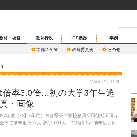
教材・校務
教育行政
ICT機器
事例
文部科学省
教育委員会
その他
画像
2026.6.4 Thu 18:45
倍率3.0倍…初の大学3年生選
写真・画像
2027年度（令和9年度）青森県公立学校教員採用候補者選考
体で前年度比77人増の1,031人、志願倍率は前年度と同