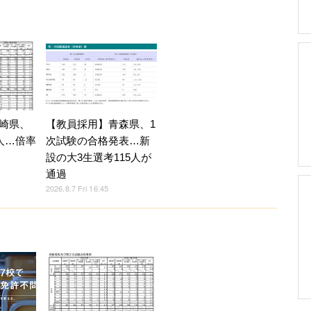
崎県、
【教員採用】青森県、1
人…倍率
次試験の合格発表…新
設の大3生選考115人が
通過
2026.8.7 Fri 16:45