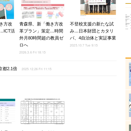
き方改
青森県、新「働き方改
不登校支援の新たな試
ICT活
革プラン」策定…時間
み…日本財団とカタリ
外月80時間超の教員ゼ
バ、4自治体と実証事業
ロへ
2025.10.7 Tue 9:15
2026.3.6 Fri 18:15
都2.1倍
2025.12.26 Fri 11:15