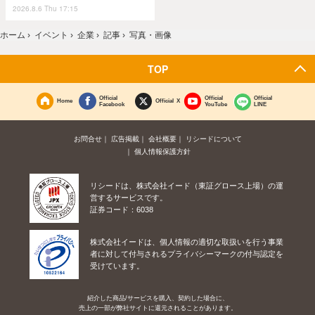
2026.8.6 Thu 17:15
ホーム
›
イベント
›
企業
›
記事
›
写真・画像
TOP
Official
Official
Official
Home
Official X
Facebook
YouTube
LINE
お問合せ
広告掲載
会社概要
リシードについて
個人情報保護方針
リシードは、株式会社イード（東証グロース上場）の運
営するサービスです。
証券コード：6038
株式会社イードは、個人情報の適切な取扱いを行う事業
者に対して付与されるプライバシーマークの付与認定を
受けています。
紹介した商品/サービスを購入、契約した場合に、
売上の一部が弊社サイトに還元されることがあります。