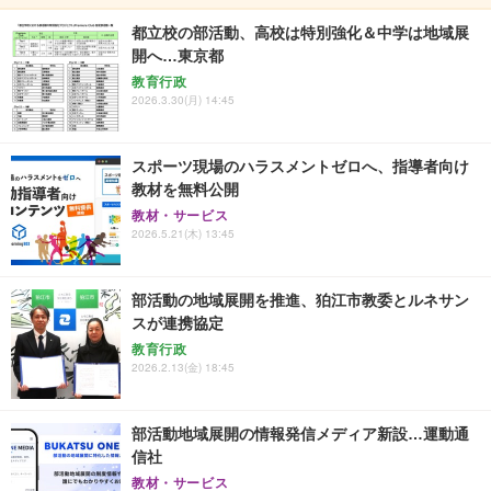
都立校の部活動、高校は特別強化＆中学は地域展
開へ…東京都
教育行政
2026.3.30(月) 14:45
スポーツ現場のハラスメントゼロへ、指導者向け
教材を無料公開
教材・サービス
2026.5.21(木) 13:45
部活動の地域展開を推進、狛江市教委とルネサン
スが連携協定
教育行政
2026.2.13(金) 18:45
部活動地域展開の情報発信メディア新設…運動通
信社
教材・サービス