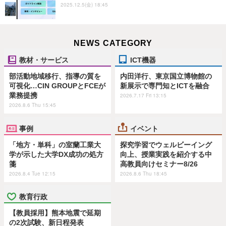
2025.12.5(金) 18:45
NEWS CATEGORY
教材・サービス
ICT機器
部活動地域移行、指導の質を
内田洋行、東京国立博物館の
可視化…CIN GROUPとFCEが
新展示で専門知とICTを融合
業務提携
2026.7.17 Fri 13:15
2026.8.6 Thu 15:45
事例
イベント
「地方・単科」の室蘭工業大
探究学習でウェルビーイング
学が示した大学DX成功の処方
向上、授業実践を紹介する中
箋
高教員向けセミナー8/26
2026.8.4 Tue 12:15
2026.8.6 Thu 18:45
教育行政
【教員採用】熊本地震で延期
の2次試験、新日程発表