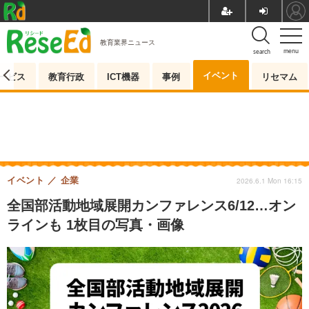
教育業界ニュース
menu
search
イベント
ービス
教育行政
ICT機器
事例
リセマム
イベント
企業
2026.6.1 Mon 16:15
全国部活動地域展開カンファレンス6/12…オン
ラインも 1枚目の写真・画像