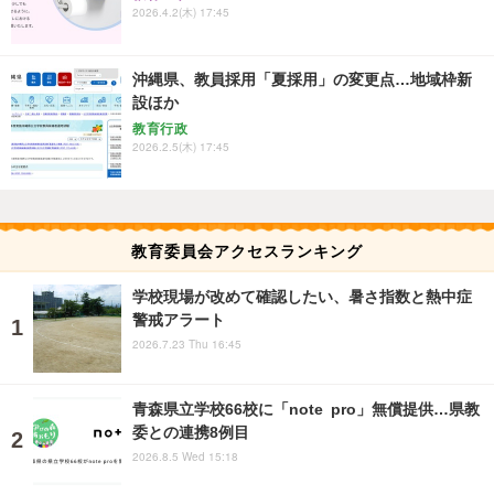
2026.4.2(木) 17:45
沖縄県、教員採用「夏採用」の変更点…地域枠新
設ほか
教育行政
2026.2.5(木) 17:45
教育委員会アクセスランキング
学校現場が改めて確認したい、暑さ指数と熱中症
警戒アラート
2026.7.23 Thu 16:45
青森県立学校66校に「note pro」無償提供…県教
委との連携8例目
2026.8.5 Wed 15:18