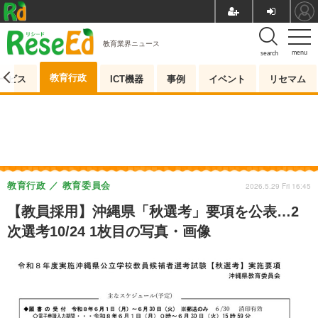
教育業界ニュース
menu
search
教育行政
ービス
ICT機器
事例
イベント
リセマム
教育行政
教育委員会
2026.5.29 Fri 16:45
【教員採用】沖縄県「秋選考」要項を公表…2
次選考10/24 1枚目の写真・画像