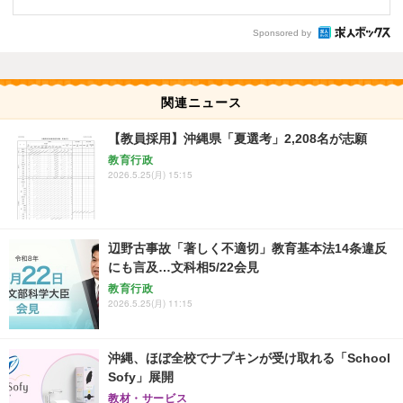
Sponsored by
関連ニュース
【教員採用】沖縄県「夏選考」2,208名が志願
教育行政
2026.5.25(月) 15:15
辺野古事故「著しく不適切」教育基本法14条違反
にも言及…文科相5/22会見
教育行政
2026.5.25(月) 11:15
沖縄、ほぼ全校でナプキンが受け取れる「School
Sofy」展開
教材・サービス