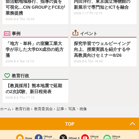
部活動地域移行、指導の質を
内田洋行、東京国立博物館の
可視化…CIN GROUPとFCEが
新展示で専門知とICTを融合
業務提携
2026.7.17 Fri 13:15
2026.8.6 Thu 15:45
事例
イベント
「地方・単科」の室蘭工業大
探究学習でウェルビーイング
学が示した大学DX成功の処方
向上、授業実践を紹介する中
箋
高教員向けセミナー8/26
2026.8.4 Tue 12:15
2026.8.6 Thu 18:45
教育行政
【教員採用】熊本地震で延期
の2次試験、新日程発表
2026.8.6 Thu 17:15
ホーム
›
教育行政
›
教育委員会
›
記事
›
写真・画像
TOP
Official
Official
Official
Home
Official X