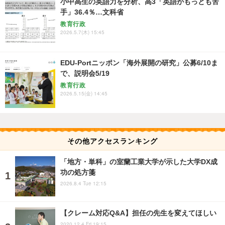
小中高生の英語力を分析、高3「英語がもっとも苦
手」36.4％…文科省
教育行政
2026.5.7(木) 15:45
EDU-Portニッポン「海外展開の研究」公募6/10ま
で、説明会5/19
教育行政
2026.5.15(金) 14:45
その他アクセスランキング
「地方・単科」の室蘭工業大学が示した大学DX成
功の処方箋
2026.8.4 Tue 12:15
【クレーム対応Q&A】担任の先生を変えてほしい
2020.12.4 Fri 19:15