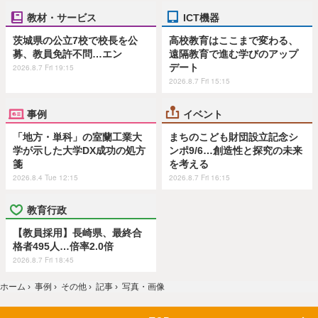
教材・サービス
ICT機器
茨城県の公立7校で校長を公
高校教育はここまで変わる、
募、教員免許不問…エン
遠隔教育で進む学びのアップ
デート
2026.8.7 Fri 19:15
2026.8.7 Fri 15:15
事例
イベント
「地方・単科」の室蘭工業大
まちのこども財団設立記念シ
学が示した大学DX成功の処方
ンポ9/6…創造性と探究の未来
箋
を考える
2026.8.4 Tue 12:15
2026.8.7 Fri 16:15
教育行政
【教員採用】長崎県、最終合
格者495人…倍率2.0倍
2026.8.7 Fri 18:45
ホーム
›
事例
›
その他
›
記事
›
写真・画像