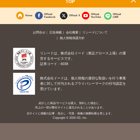
TOP
Official
Official
Official
Home
Official X
Facebook
YouTube
LINE
お問合せ
広告掲載
会社概要
リシードについて
個人情報保護方針
リシードは、株式会社イード（東証グロース上場）の運
営するサービスです。
証券コード：6038
株式会社イードは、個人情報の適切な取扱いを行う事業
者に対して付与されるプライバシーマークの付与認定を
受けています。
紹介した商品/サービスを購入、契約した場合に、
売上の一部が弊社サイトに還元されることがあります。
当サイトに掲載の記事・見出し・写真・画像の無断転載を禁じます。
Copyright © 2026 IID, Inc.