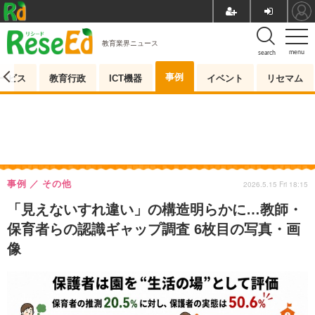
教育業界ニュース
menu
search
事例
ービス
教育行政
ICT機器
イベント
リセマム
事例
その他
2026.5.15 Fri 18:15
「見えないすれ違い」の構造明らかに…教師・
保育者らの認識ギャップ調査 6枚目の写真・画
像