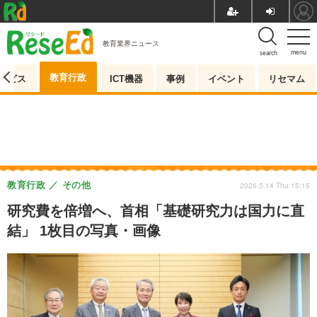
教育業界ニュース
menu
search
教育行政
ービス
ICT機器
事例
イベント
リセマム
教育行政
その他
2026.5.14 Thu 15:15
研究費を倍増へ、首相「基礎研究力は国力に直
結」 1枚目の写真・画像