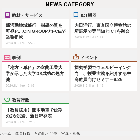
NEWS CATEGORY
教材・サービス
ICT機器
部活動地域移行、指導の質を
内田洋行、東京国立博物館の
可視化…CIN GROUPとFCEが
新展示で専門知とICTを融合
業務提携
2026.7.17 Fri 13:15
2026.8.6 Thu 15:45
事例
イベント
「地方・単科」の室蘭工業大
探究学習でウェルビーイング
学が示した大学DX成功の処方
向上、授業実践を紹介する中
箋
高教員向けセミナー8/26
2026.8.4 Tue 12:15
2026.8.6 Thu 18:45
教育行政
【教員採用】熊本地震で延期
の2次試験、新日程発表
2026.8.6 Thu 17:15
ホーム
›
教育行政
›
その他
›
記事
›
写真・画像