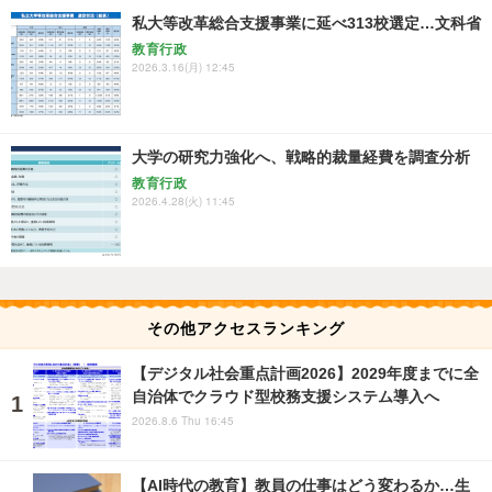
私大等改革総合支援事業に延べ313校選定…文科省
教育行政
2026.3.16(月) 12:45
大学の研究力強化へ、戦略的裁量経費を調査分析
教育行政
2026.4.28(火) 11:45
その他アクセスランキング
【デジタル社会重点計画2026】2029年度までに全
自治体でクラウド型校務支援システム導入へ
2026.8.6 Thu 16:45
【AI時代の教育】教員の仕事はどう変わるか…生