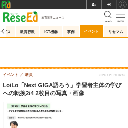
教育業界ニュース
menu
search
イベント
ービス
教育行政
ICT機器
事例
リセマム
イベント
教員
2026.1.23 Fri 16:45
LoiLo「Next GIGA語ろう」学習者主体の学び
への転換2/4 2枚目の写真・画像