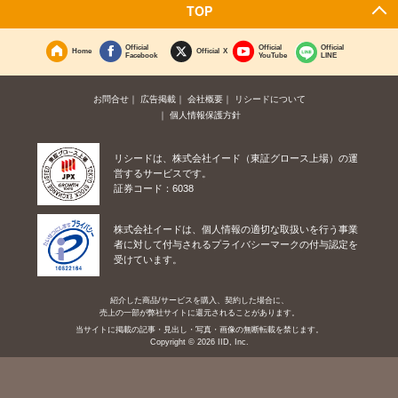
TOP
Official
Official
Official
Home
Official X
Facebook
YouTube
LINE
お問合せ
広告掲載
会社概要
リシードについて
個人情報保護方針
リシードは、株式会社イード（東証グロース上場）の運
営するサービスです。
証券コード：6038
株式会社イードは、個人情報の適切な取扱いを行う事業
者に対して付与されるプライバシーマークの付与認定を
受けています。
紹介した商品/サービスを購入、契約した場合に、
売上の一部が弊社サイトに還元されることがあります。
当サイトに掲載の記事・見出し・写真・画像の無断転載を禁じます。
Copyright © 2026 IID, Inc.