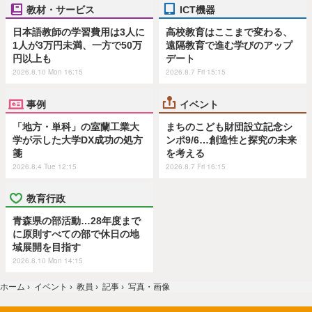
教材・サービス
ICT機器
日本語教師の学習費用は3人に
高校教育はここまで変わる、
1人が3万円未満、一方で50万
遠隔教育で進む学びのアップ
円以上も
デート
2026.8.10 Mon 16:15
2026.8.7 Fri 15:15
事例
イベント
「地方・単科」の室蘭工業大
まちのこども財団設立記念シ
学が示した大学DX成功の処方
ンポ9/6…創造性と探究の未来
箋
を考える
2026.8.4 Tue 12:15
2026.8.7 Fri 16:15
教育行政
青森県の部活動…28年度まで
に原則すべての部で休日の地
域展開を目指す
2026.8.10 Mon 14:15
ホーム
›
イベント
›
教員
›
記事
›
写真・画像