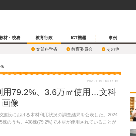
教材・校務
教育行政
ICT機器
事例
文部科学省
教育委員会
その他
画像
2026.1.15 Thu 11:15
79.2%、3.6万㎥使用…文科
・画像
学校施設における木材利用状況の調査結果を公表した。2024
棟のうち、408棟(79.2%)で木材が使用されていることが