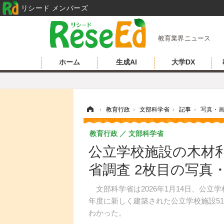
リシード メンバーズ
教育業界ニュース
ホーム
生成AI
大学DX
ホーム
›
教育行政
›
文部科学省
›
記事
›
写真・
教育行政
文部科学省
公立学校施設の木材利用
省調査 2枚目の写真
文部科学省は2026年1月14日、公立
年度に新しく建築された公立学校施設515
わかった。