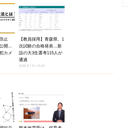
防止
【教員採用】青森県、1
公開…
次試験の合格発表…新
犯カメ
設の大3生選考115人が
通過
2026.8.7 Fri 16:45
熊本地震受け、保育者
団設立