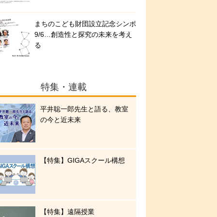
まちのこども財団設立記念シンポ
9/6…創造性と探究の未来を考え
る
特集・連載
平井聡一郎先生と語る、教室
の今と近未来
【特集】GIGAスクール構想
【特集】遠隔授業