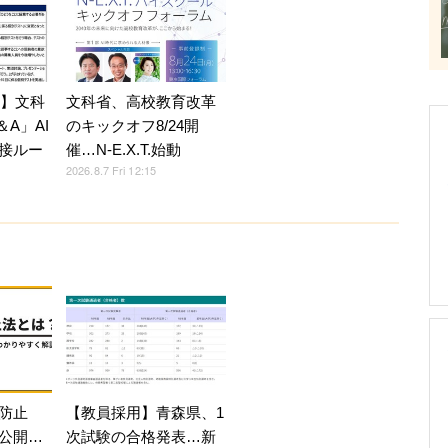
7】文科
文科省、高校教育改革
A」AI
のキックオフ8/24開
接ルー
催…N-E.X.T.始動
2026.8.7 Fri 12:15
防止
【教員採用】青森県、1
公開…
次試験の合格発表…新