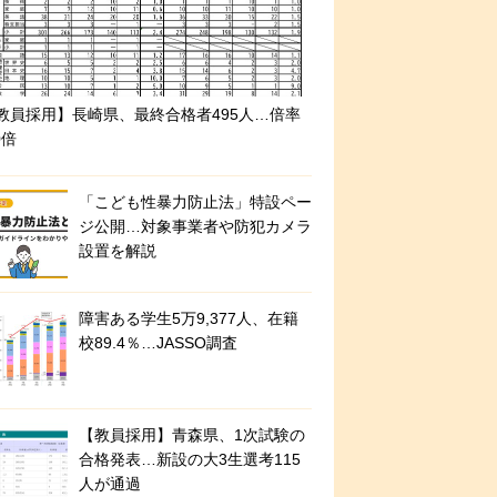
教員採用】長崎県、最終合格者495人…倍率
0倍
「こども性暴力防止法」特設ペー
ジ公開…対象事業者や防犯カメラ
設置を解説
障害ある学生5万9,377人、在籍
校89.4％…JASSO調査
【教員採用】青森県、1次試験の
合格発表…新設の大3生選考115
人が通過