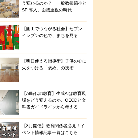
う変わるのか？ 一般教養縮小と
SPI導入、面接重視の時代
【図工でつながる社会】セブン‐
イレブンの色で、まちを見る
【明日使える指導術】子供の心に
火をつける「褒め」の技術
【AI時代の教育】生成AIは教育現
場をどう変えるのか、OECDと文
科省ガイドラインから考える
【8月開催】教育関係者必見！イ
ベント情報記事一覧はこちら