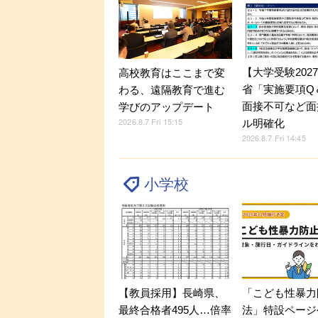
【大学受験202
高校教育はここまで変
省「実施要項Q＆
わる、遠隔教育で進む
面接不可など面
学びのアップデート
2026.8.7 Fri 15:15
ル明確化
2026.8.7 Fri 14:45
小学校
【教員採用】長崎県、
「こども性暴力
最終合格者495人…倍率
法」特設ページ