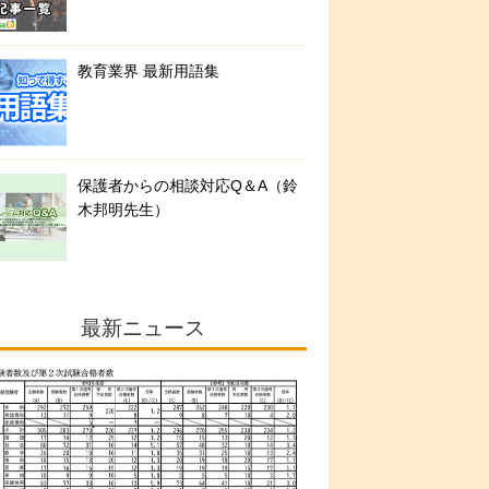
教育業界 最新用語集
保護者からの相談対応Q＆A（鈴
木邦明先生）
最新ニュース