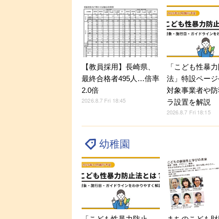
【教員採用】長崎県、
「こども性暴力
最終合格者495人…倍率
法」特設ページ
2.0倍
対象事業者や防
2026.8.7 Fri 18:45
ラ設置を解説
2026.8.7 Fri 18:15
幼稚園
「こども性暴力防止
まちのこども財