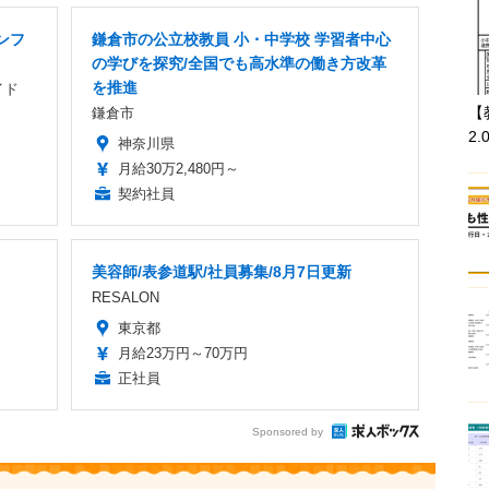
ンフ
鎌倉市の公立校教員 小・中学校 学習者中心
の学びを探究/全国でも高水準の働き方改革
を推進
イド
【
鎌倉市
2.
神奈川県
月給30万2,480円～
契約社員
美容師/表参道駅/社員募集/8月7日更新
RESALON
東京都
月給23万円～70万円
正社員
Sponsored by