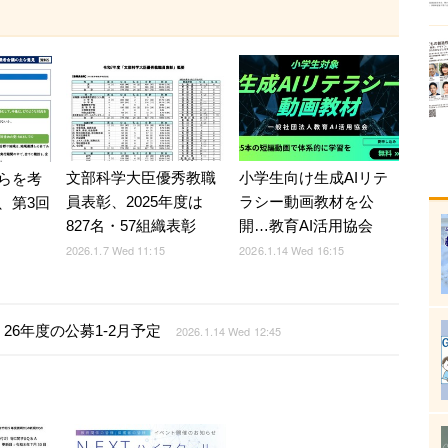
文部科学大臣優秀教職
小学生向け生成AIリテ
らを考
員表彰、2025年度は
ラシー動画教材を公
、第3回
827名・57組織表彰
開…教育AI活用協会
2026.1.7 Wed 11:15
2026.1.14 Wed 16:15
6年度の公募1-2月予定
2026.1.14 Wed 12:45