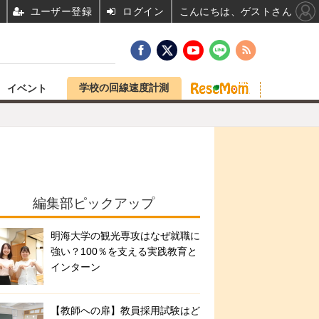
ユーザー登録
ログイン
こんにちは、ゲストさん
学校の回線速度計測
イベント
編集部ピックアップ
明海大学の観光専攻はなぜ就職に
強い？100％を支える実践教育と
インターン
【教師への扉】教員採用試験はど