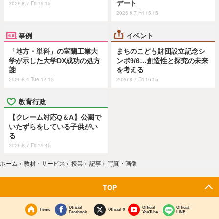
デート
2026.8.7 Fri 19:15
2026.8.7 Fri 15:15
事例
イベント
「地方・単科」の室蘭工業大
まちのこども財団設立記念シ
学が示した大学DX成功の処方
ンポ9/6…創造性と探究の未来
箋
を考える
2026.8.4 Tue 12:15
2026.8.7 Fri 16:15
教育行政
【クレーム対応Q＆A】公園で
いたずらをしている子供がい
る
2026.8.7 Fri 19:45
ホーム
›
教材・サービス
›
授業
›
記事
›
写真・画像
TOP
Official
Official
Official
Home
Official X
Facebook
YouTube
LINE