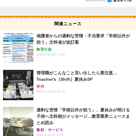
Sponsored by
関連ニュース
保護者からの過剰な苦情・不当要求「学校以外が
担う」文科省が改訂案
教育行政
2025.8.20(水) 11:45
管理職がこんなこと言い出したら要注意…
Teacher's［Shift］夏休みSP
事例
2025.8.18(月) 19:15
過剰な苦情「学校以外が担う」、夏休みが明ける
子供へ文科相がメッセージ…教育業界ニュースま
とめ読み
教材・サービス
2025.8.25(月) 5:55