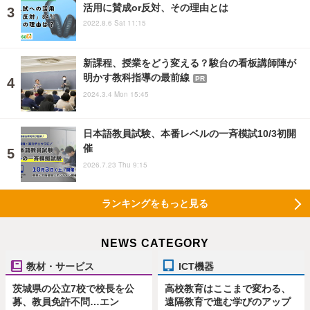
活用に賛成or反対、その理由とは
2022.8.6 Sat 11:15
新課程、授業をどう変える？駿台の看板講師陣が
明かす教科指導の最前線
PR
2024.3.4 Mon 15:45
日本語教員試験、本番レベルの一斉模試10/3初開
催
2026.7.23 Thu 9:15
ランキングをもっと見る
NEWS CATEGORY
教材・サービス
ICT機器
茨城県の公立7校で校長を公
高校教育はここまで変わる、
募、教員免許不問…エン
遠隔教育で進む学びのアップ