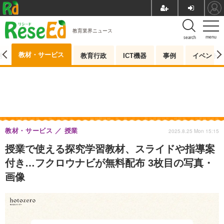
教育業界ニュース
menu
search
教材・サービス
測
教育行政
ICT機器
事例
イベント
教材・サービス
授業
2025.8.25 Mon 15:15
授業で使える探究学習教材、スライドや指導案
付き…フクロウナビが無料配布 3枚目の写真・
画像