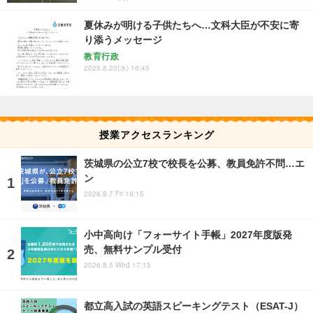
夏休みが明ける子供たちへ…文科大臣が不安に寄
り添うメッセージ
教育行政
2025.8.20(水) 16:45
授業アクセスランキング
茨城県の公立7校で校長を公募、教員免許不問…エ
ン
2026.8.7 Fri 19:15
小中高向け「フォーサイト手帳」2027年度版発
売、無料サンプル受付
2026.8.5 Wed 17:15
都立高入試の英語スピーキングテスト（ESAT-J）