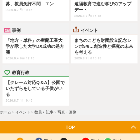
募、教員免許不問…エン
遠隔教育で進む学びのアップ
デート
2026.8.7 Fri 19:15
2026.8.7 Fri 15:15
事例
イベント
「地方・単科」の室蘭工業大
まちのこども財団設立記念シ
学が示した大学DX成功の処方
ンポ9/6…創造性と探究の未来
箋
を考える
2026.8.4 Tue 12:15
2026.8.7 Fri 16:15
教育行政
【クレーム対応Q＆A】公園で
いたずらをしている子供がい
る
2026.8.7 Fri 19:45
ホーム
›
イベント
›
教員
›
記事
›
写真・画像
TOP
Official
Official
Official