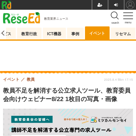
教育業界ニュース
menu
search
イベント
ービス
教育行政
ICT機器
事例
リセマム
イベント
教員
2025.8.4 Mon 17:15
教員不足を解消する公立求人ツール、教育委員
会向けウェビナー8/22 1枚目の写真・画像