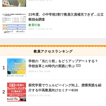
23年度、小中学校2割で教員欠員補充できず…公立
教頭会調査
教育行政
2024.11.27(水) 12:15
教員アクセスランキング
学校の「当たり前」をどうアップデートする？
学校改革とAI時代の実践に学ぶ
PR
2026.8.4 Tue 14:45
探究学習でウェルビーイング向上、授業実践を紹
介する中高教員向けセミナー8/26
2026.8.6 Thu 18:45