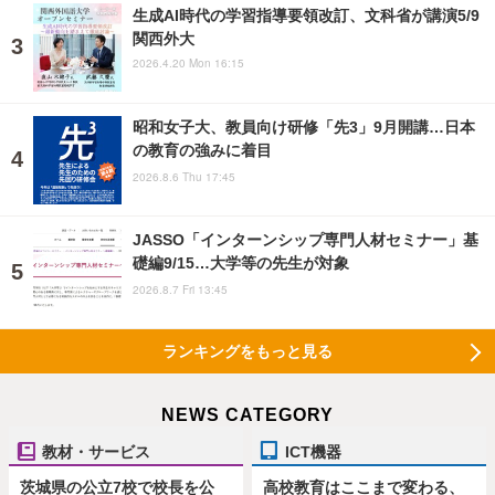
生成AI時代の学習指導要領改訂、文科省が講演5/9
関西外大
2026.4.20 Mon 16:15
昭和女子大、教員向け研修「先3」9月開講…日本
の教育の強みに着目
2026.8.6 Thu 17:45
JASSO「インターンシップ専門人材セミナー」基
礎編9/15…大学等の先生が対象
2026.8.7 Fri 13:45
ランキングをもっと見る
NEWS CATEGORY
教材・サービス
ICT機器
茨城県の公立7校で校長を公
高校教育はここまで変わる、