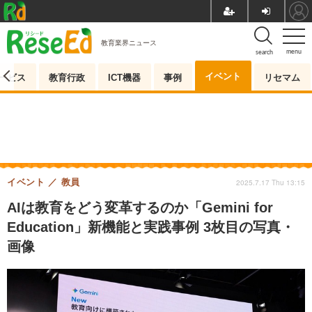
教育業界ニュース
menu
search
イベント
ービス
教育行政
ICT機器
事例
リセマム
イベント
教員
2025.7.17 Thu 13:15
AIは教育をどう変革するのか「Gemini for
Education」新機能と実践事例 3枚目の写真・
画像