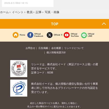
2026.8.5 Wed 18:15
ホーム
›
イベント
›
教員
›
記事
›
写真・画像
TOP
Official
Official
Official
Home
Official X
Facebook
YouTube
LINE
お問合せ
広告掲載
会社概要
リシードについて
個人情報保護方針
リシードは、株式会社イード（東証グロース上場）の運
営するサービスです。
証券コード：6038
株式会社イードは、個人情報の適切な取扱いを行う事業
者に対して付与されるプライバシーマークの付与認定を
受けています。
紹介した商品/サービスを購入、契約した場合に、
売上の一部が弊社サイトに還元されることがあります。