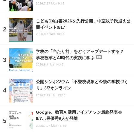
2026.7.27 Mon 9:15
こどもDX白書2026を先行公開、中室牧子氏迎え公
開イベント9/17
2026.8.5 Wed 18:45
学校の「当たり前」をどうアップデートする？
学校改革とAI時代の実践に学ぶ
PR
2026.8.4 Tue 14:45
公開シンポジウム「不登校現象と今後の学校づく
り」3/7オンライン
2026.2.19 Thu 13:15
Google、教育AI活用アイデアソン最終発表会
8/7…最優秀9人が登壇
2026.7.27 Mon 16:15