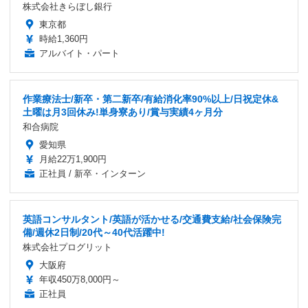
株式会社きらぼし銀行
東京都
時給1,360円
アルバイト・パート
作業療法士/新卒・第二新卒/有給消化率90%以上/日祝定休&
土曜は月3回休み!単身寮あり/賞与実績4ヶ月分
和合病院
愛知県
月給22万1,900円
正社員 / 新卒・インターン
英語コンサルタント/英語が活かせる/交通費支給/社会保険完
備/週休2日制/20代～40代活躍中!
株式会社プログリット
大阪府
年収450万8,000円～
正社員