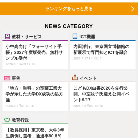
ランキングをもっと見る
NEWS CATEGORY
教材・サービス
ICT機器
小中高向け「フォーサイト手
内田洋行、東京国立博物館の
帳」2027年度版発売、無料サ
新展示で専門知とICTを融合
ンプル受付
2026.7.17 Fri 13:15
2026.8.5 Wed 17:15
事例
イベント
「地方・単科」の室蘭工業大
こどもDX白書2026を先行公
学が示した大学DX成功の処方
開、中室牧子氏迎え公開イベ
箋
ント9/17
2026.8.4 Tue 12:15
2026.8.5 Wed 18:45
教育行政
【教員採用】東京都、大学3年
生前倒し選考…通過率80.8％