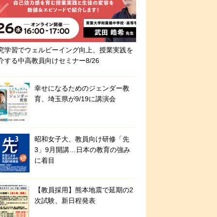
究学習でウェルビーイング向上、授業実践を
介する中高教員向けセミナー8/26
幸せになるためのジェンダー教
育、埼玉県が9/19に講演会
昭和女子大、教員向け研修「先
3」9月開講…日本の教育の強み
に着目
【教員採用】熊本地震で延期の2
次試験、新日程発表