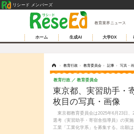
リシード メンバーズ
教育業界ニュース
ホーム
生成AI
大学DX
ホーム
›
教育行政
›
教育委員会
›
記事
›
写真・
教育行政
教育委員会
東京都、実習助手・寄
枚目の写真・画像
東京都教育委員会は2025年6月23日
選考（実習助手・寄宿舎指導員）の実施
工業「工業化学系」を募集する。出願は電