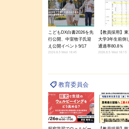
こどもDX白書2026を先
【教員採用】東
行公開、中室牧子氏迎
大学3年生前倒
え公開イベント9/17
通過率80.8％
2026.8.5 Wed 18:45
2026.8.5 Wed 18:15
教育委員会
探究学習でウェルビー
【教員採用】熊