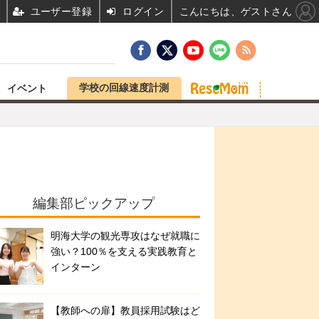
ユーザー登録
ログイン
こんにちは、ゲストさん
学校の回線速度計測
イベント
編集部ピックアップ
明海大学の観光専攻はなぜ就職に
強い？100％を支える実践教育と
インターン
【教師への扉】教員採用試験はど