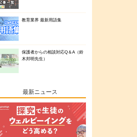
教育業界 最新用語集
保護者からの相談対応Q＆A（鈴
木邦明先生）
最新ニュース