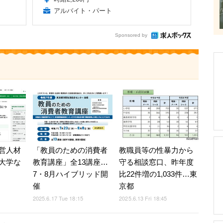
アルバイト・パート
Sponsored by
営人材
「教員のための消費者
教職員等の性暴力から
大学な
教育講座」全13講座…
守る相談窓口、昨年度
7・8月ハイブリッド開
比22件増の1,033件…東
催
京都
2025.6.17 Tue 18:15
2025.6.13 Fri 18:45