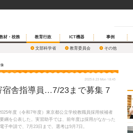
教材・校務
教育行政
ICT機器
事例
文部科学省
教育委員会
その他
画像
2025.6.23 Mon 18:45
宿舎指導員…7/23まで募集 7
、2025年度（令和7年度）東京都公立学校教職員採用候補者
要綱を公表した。実習助手では、前年度は採用がなかった
子申請で、7月23日まで。選考は9月7日。