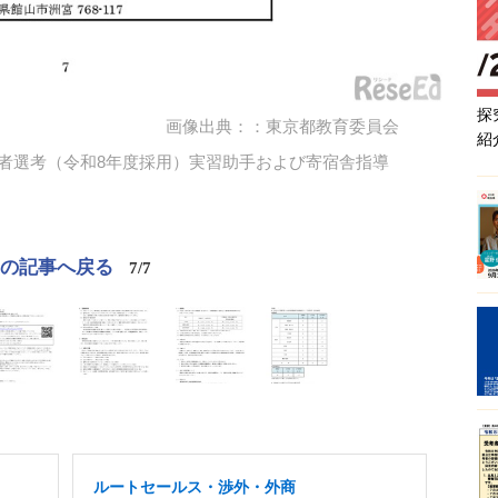
探
画像出典：：東京都教育委員会
紹
者選考（令和8年度採用）実習助手および寄宿舎指導
この記事へ戻る
7/7
ルートセールス・渉外・外商