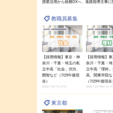
授業活用から校務DXへ、進路指導主事に聞くICT
教職員募集
【採用情報】東京・神
【採用情報】東
奈川・千葉・埼玉の私
奈川・千葉・埼
立中高「社会」渋渋、
立中高「理科」
開智など（7/29午後現
高、関東学院な
在）
（7/29午後現在
2026.7.30 Thu 9:15
2026.7.29 Wed 16:15
東京都