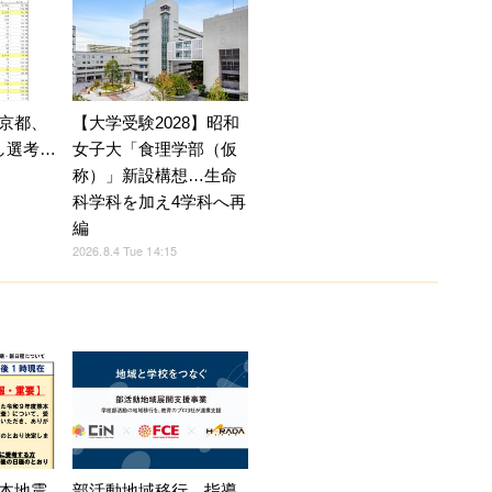
京都、
【大学受験2028】昭和
し選考…
女子大「食理学部（仮
称）」新設構想…生命
科学科を加え4学科へ再
編
2026.8.4 Tue 14:15
部活動地域移行、指導
本地震