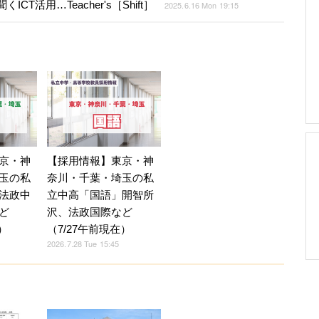
活用…Teacher's［Shift］
2025.6.16 Mon 19:15
京・神
【採用情報】東京・神
玉の私
奈川・千葉・埼玉の私
法政中
立中高「国語」開智所
ど
沢、法政国際など
）
（7/27午前現在）
2026.7.28 Tue 15:45