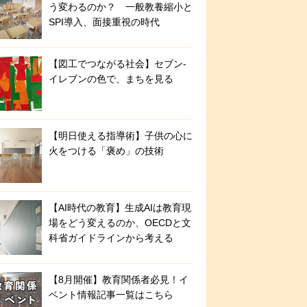
う変わるのか？ 一般教養縮小と
SPI導入、面接重視の時代
【図工でつながる社会】セブン‐
イレブンの色で、まちを見る
【明日使える指導術】子供の心に
火をつける「褒め」の技術
【AI時代の教育】生成AIは教育現
場をどう変えるのか、OECDと文
科省ガイドラインから考える
【8月開催】教育関係者必見！イ
ベント情報記事一覧はこちら