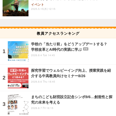
イベント
2025.5.15(木) 12:15
教員アクセスランキング
学校の「当たり前」をどうアップデートする？
学校改革とAI時代の実践に学ぶ
PR
2026.8.4 Tue 14:45
探究学習でウェルビーイング向上、授業実践を紹
介する中高教員向けセミナー8/26
2026.8.6 Thu 18:45
まちのこども財団設立記念シンポ9/6…創造性と探
究の未来を考える
2026.8.7 Fri 16:15