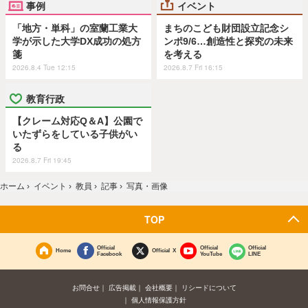
事例
イベント
「地方・単科」の室蘭工業大
まちのこども財団設立記念シ
学が示した大学DX成功の処方
ンポ9/6…創造性と探究の未来
箋
を考える
2026.8.4 Tue 12:15
2026.8.7 Fri 16:15
教育行政
【クレーム対応Q＆A】公園で
いたずらをしている子供がい
る
2026.8.7 Fri 19:45
ホーム
›
イベント
›
教員
›
記事
›
写真・画像
TOP
Official
Official
Official
Home
Official X
Facebook
YouTube
LINE
お問合せ
広告掲載
会社概要
リシードについて
個人情報保護方針