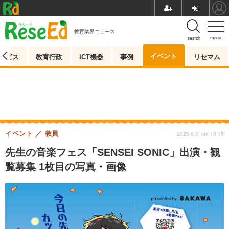
教育業界ニュース
menu
search
イベント
ービス
教育行政
ICT機器
事例
リセマム
イベント
教員
2025.6.3 Tue 18:15
先生の音楽フェス「SENSEI SONIC」出演・観
覧募集 1枚目の写真・画像