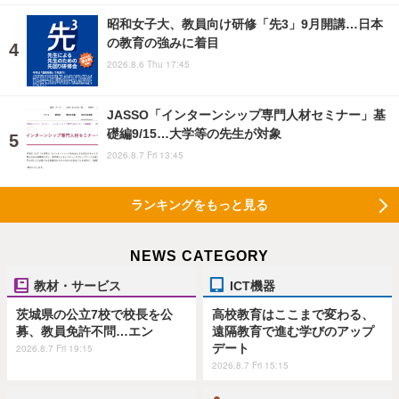
昭和女子大、教員向け研修「先3」9月開講…日本
の教育の強みに着目
2026.8.6 Thu 17:45
JASSO「インターンシップ専門人材セミナー」基
礎編9/15…大学等の先生が対象
2026.8.7 Fri 13:45
ランキングをもっと見る
NEWS CATEGORY
教材・サービス
ICT機器
茨城県の公立7校で校長を公
高校教育はここまで変わる、
募、教員免許不問…エン
遠隔教育で進む学びのアップ
デート
2026.8.7 Fri 19:15
2026.8.7 Fri 15:15