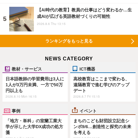
【AI時代の教育】教員の仕事はどう変わるか…生
成AIが広げる英語教材づくりの可能性
2026.8.6 Thu 13:15
ランキングをもっと見る
NEWS CATEGORY
教材・サービス
ICT機器
日本語教師の学習費用は3人に
高校教育はここまで変わる、
1人が3万円未満、一方で50万
遠隔教育で進む学びのアップ
円以上も
デート
2026.8.10 Mon 16:15
2026.8.7 Fri 15:15
事例
イベント
「地方・単科」の室蘭工業大
まちのこども財団設立記念シ
学が示した大学DX成功の処方
ンポ9/6…創造性と探究の未来
箋
を考える