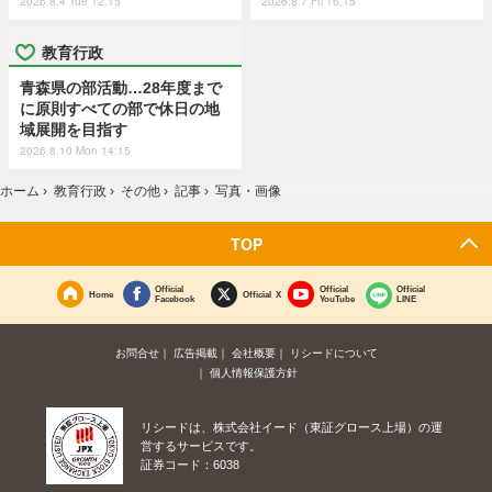
2026.8.4 Tue 12:15
2026.8.7 Fri 16:15
教育行政
青森県の部活動…28年度まで
に原則すべての部で休日の地
域展開を目指す
2026.8.10 Mon 14:15
ホーム
›
教育行政
›
その他
›
記事
›
写真・画像
TOP
Official
Official
Official
Home
Official X
Facebook
YouTube
LINE
お問合せ
広告掲載
会社概要
リシードについて
個人情報保護方針
リシードは、株式会社イード（東証グロース上場）の運
営するサービスです。
証券コード：6038