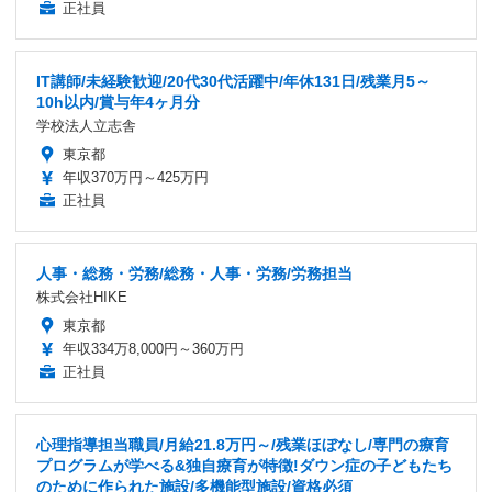
正社員
IT講師/未経験歓迎/20代30代活躍中/年休131日/残業月5～
10h以内/賞与年4ヶ月分
学校法人立志舎
東京都
年収370万円～425万円
正社員
人事・総務・労務/総務・人事・労務/労務担当
株式会社HIKE
東京都
年収334万8,000円～360万円
正社員
心理指導担当職員/月給21.8万円～/残業ほぼなし/専門の療育
プログラムが学べる&独自療育が特徴!ダウン症の子どもたち
のために作られた施設/多機能型施設/資格必須