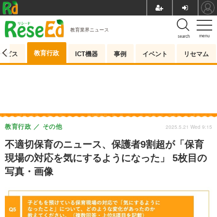
教育業界ニュース
menu
search
教育行政
ービス
ICT機器
事例
イベント
リセマム
教育行政
その他
2025.5.21 Wed 9:15
不適切保育のニュース、保護者9割超が「保育
現場の対応を気にするようになった」 5枚目の
写真・画像