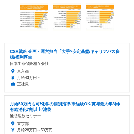
CSR戦略 企画・運営担当「大手×安定基盤/キャリアパス多
様/福利厚生 」
日本生命保険相互会社
東京都
月給43万円～
正社員
月給50万円も可/化学の個別指導/未経験OK/賞与最大年3回/
有給消化7割以上/池袋
池袋理数セミナー
東京都
月給28万円～50万円