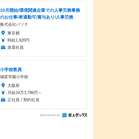
10月開始/環境関連企業での人事労務事務
のお仕事/車通勤可/賞与あり/人事労務
株式会社パソナ
東京都
時給1,920円
派遣社員
小学校教員
城星学園小学校
大阪府
月給24万3,786円～
正社員 / 契約社員
Sponsored by