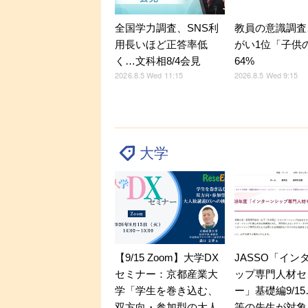
全国学力調査、SNS利
教員の意識調査
用長いほど正答率低
がい1位「子供
く…文科相8/4会見
64%
2026.8.5 Wed 11:15
2026.8.5 Wed 9:15
大学
【9/15 Zoom】大学DX
JASSO「イン
セミナー：京都産業大
ップ専門人材セ
学「学生を巻き込む、
ー」基礎編9/1
双方向・参加型の大人
等の先生が対象