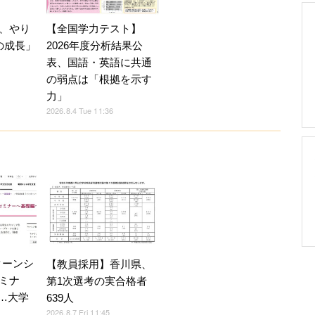
、やり
【全国学力テスト】
の成長」
2026年度分析結果公
表、国語・英語に共通
の弱点は「根拠を示す
力」
2026.8.4 Tue 11:36
ターンシ
【教員採用】香川県、
ミナ
第1次選考の実合格者
5…大学
639人
2026.8.7 Fri 11:45