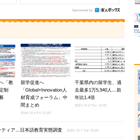
Sponsored by
留学促進へ
千葉県内の留学生、過
へ「教
「Global×Innovation人
去最多1万5,940人…前
定制
材育成フォーラム」中
年比1.4倍
募
間まとめ
2024.10.3 Thu 12:45
2024.10.4 Fri 12:45
ンティア…日本語教育実態調査
2024.10.1 Tue 16:45