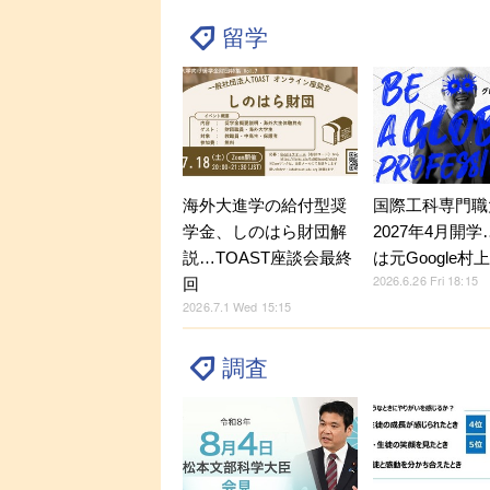
留学
海外大進学の給付型奨
国際工科専門職
学金、しのはら財団解
2027年4月開
説…TOAST座談会最終
は元Google村
2026.6.26 Fri 18:15
回
2026.7.1 Wed 15:15
調査