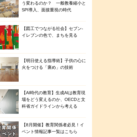
う変わるのか？ 一般教養縮小と
SPI導入、面接重視の時代
【図工でつながる社会】セブン‐
イレブンの色で、まちを見る
【明日使える指導術】子供の心に
火をつける「褒め」の技術
【AI時代の教育】生成AIは教育現
場をどう変えるのか、OECDと文
科省ガイドラインから考える
【8月開催】教育関係者必見！イ
ベント情報記事一覧はこちら