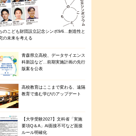
ちのこども財団設立記念シンポ9/6…創造性と
究の未来を考える
青森県立高校、データサイエンス
科新設など…前期実施計画の先行
版案を公表
高校教育はここまで変わる、遠隔
教育で進む学びのアップデート
【大学受験2027】文科省「実施
要項Q＆A」AI面接不可など面接
ルール明確化