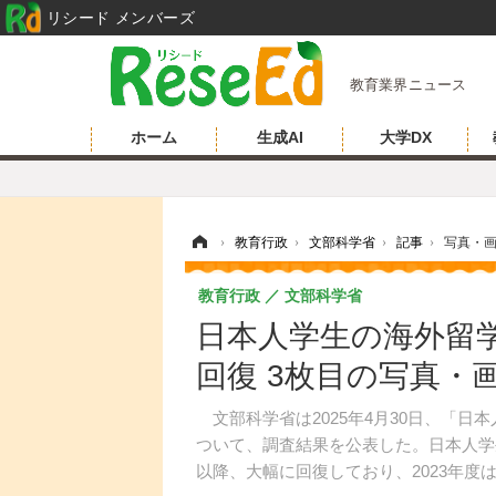
リシード メンバーズ
教育業界ニュース
ホーム
生成AI
大学DX
ホーム
›
教育行政
›
文部科学省
›
記事
›
写真・
教育行政
文部科学省
日本人学生の海外留学
回復 3枚目の写真・
文部科学省は2025年4月30日、「日
ついて、調査結果を公表した。日本人学
以降、大幅に回復しており、2023年度は前