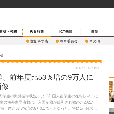
教材・校務
教育行政
ICT機器
事例
文部科学省
教育委員会
その他
画像
2025.5.1 Thu 11:15
、前年度比53％増の9万人に
画像
本人学生の海外留学状況」と「外国人留学生の在籍状況」に
生の海外留学者数は、入国制限が緩和され始めた2021年
年度比53.3％増の8万9,179人となった。特に1か月未満