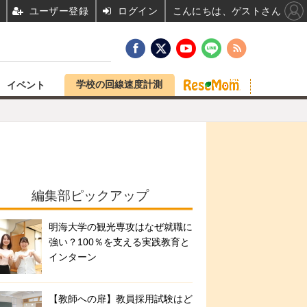
ユーザー登録
ログイン
こんにちは、ゲストさん
学校の回線速度計測
イベント
編集部ピックアップ
明海大学の観光専攻はなぜ就職に
強い？100％を支える実践教育と
インターン
【教師への扉】教員採用試験はど