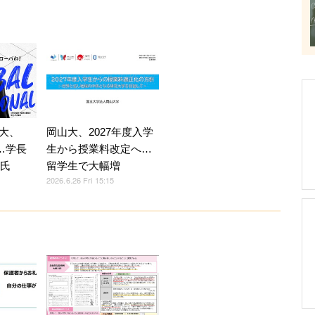
大、
岡山大、2027年度入学
学…学長
生から授業料改定へ…
上氏
留学生で大幅増
2026.6.26 Fri 15:15