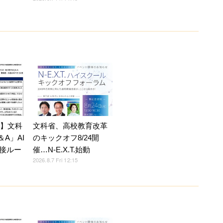
7】文科
文科省、高校教育改革
A」AI
のキックオフ8/24開
接ルー
催…N-E.X.T.始動
2026.8.7 Fri 12:15