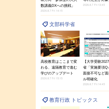
2026.8.7 Fri 13:45
数講義DXへの挑戦」
2026.8.7 Fri 14:15
文部科学省
【大学受験202
高校教育はここまで変
省「実施要項Q＆
わる、遠隔教育で進む
面接不可など面
学びのアップデート
2026.8.7 Fri 15:15
ル明確化
2026.8.7 Fri 14:45
教育行政 トピックス