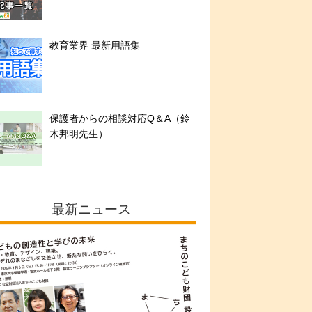
教育業界 最新用語集
保護者からの相談対応Q＆A（鈴
木邦明先生）
最新ニュース