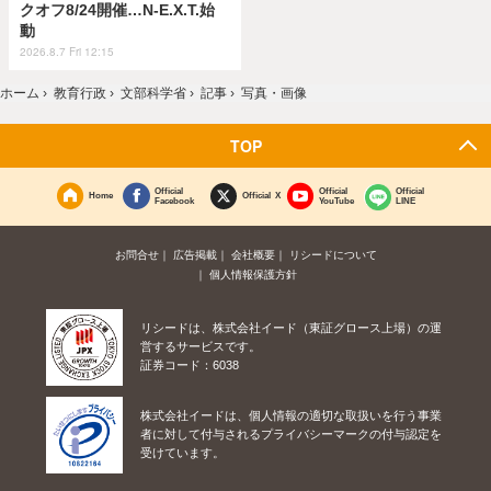
クオフ8/24開催…N-E.X.T.始
動
2026.8.7 Fri 12:15
ホーム
›
教育行政
›
文部科学省
›
記事
›
写真・画像
TOP
Official
Official
Official
Home
Official X
Facebook
YouTube
LINE
お問合せ
広告掲載
会社概要
リシードについて
個人情報保護方針
リシードは、株式会社イード（東証グロース上場）の運
営するサービスです。
証券コード：6038
株式会社イードは、個人情報の適切な取扱いを行う事業
者に対して付与されるプライバシーマークの付与認定を
受けています。