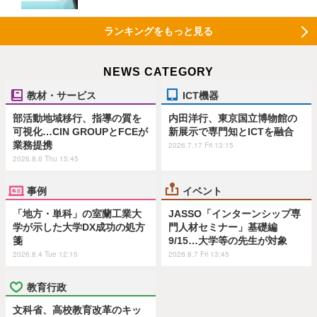
ランキングをもっと見る
NEWS CATEGORY
教材・サービス
ICT機器
部活動地域移行、指導の質を
内田洋行、東京国立博物館の
可視化…CIN GROUPとFCEが
新展示で専門知とICTを融合
業務提携
2026.7.17 Fri 13:15
2026.8.6 Thu 15:45
事例
イベント
「地方・単科」の室蘭工業大
JASSO「インターンシップ専
学が示した大学DX成功の処方
門人材セミナー」基礎編
箋
9/15…大学等の先生が対象
2026.8.4 Tue 12:15
2026.8.7 Fri 13:45
教育行政
文科省、高校教育改革のキッ