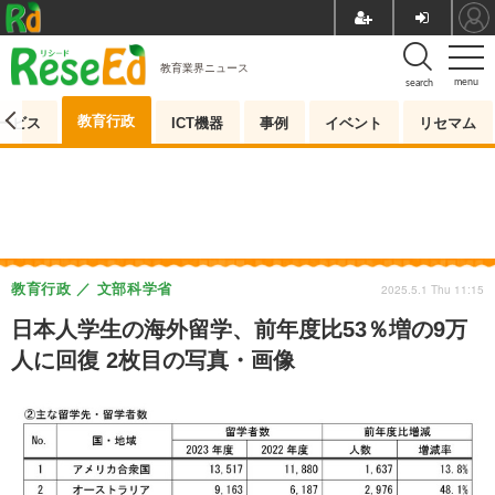
教育業界ニュース
menu
search
教育行政
ービス
ICT機器
事例
イベント
リセマム
教育行政
文部科学省
2025.5.1 Thu 11:15
日本人学生の海外留学、前年度比53％増の9万
人に回復 2枚目の写真・画像