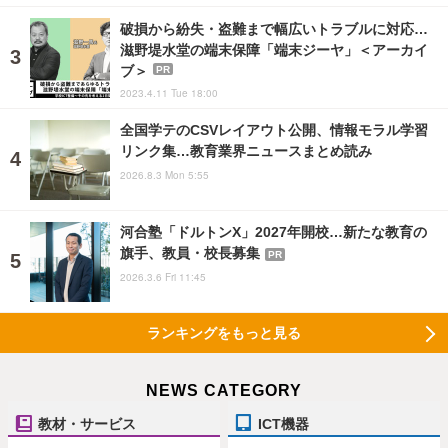
破損から紛失・盗難まで幅広いトラブルに対応…
滋野堤水堂の端末保障「端末ジーヤ」＜アーカイ
ブ＞
PR
2023.4.11 Tue 18:00
全国学テのCSVレイアウト公開、情報モラル学習
リンク集…教育業界ニュースまとめ読み
2026.8.3 Mon 5:55
河合塾「ドルトンX」2027年開校…新たな教育の
旗手、教員・校長募集
PR
2026.3.6 Fri 11:45
ランキングをもっと見る
NEWS CATEGORY
教材・サービス
ICT機器