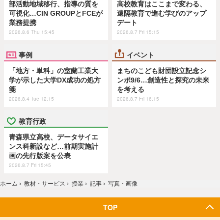
部活動地域移行、指導の質を
高校教育はここまで変わる、
可視化…CIN GROUPとFCEが
遠隔教育で進む学びのアップ
業務提携
デート
2026.8.6 Thu 15:45
2026.8.7 Fri 15:15
事例
イベント
「地方・単科」の室蘭工業大
まちのこども財団設立記念シ
学が示した大学DX成功の処方
ンポ9/6…創造性と探究の未来
箋
を考える
2026.8.4 Tue 12:15
2026.8.7 Fri 16:15
教育行政
青森県立高校、データサイエ
ンス科新設など…前期実施計
画の先行版案を公表
2026.8.7 Fri 15:45
ホーム
›
教材・サービス
›
授業
›
記事
›
写真・画像
TOP