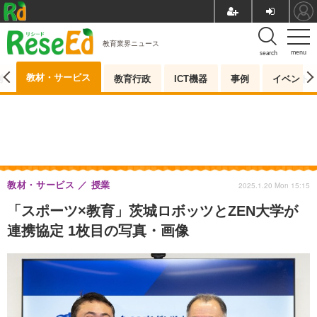
教育業界ニュース
menu
search
教材・サービス
測
教育行政
ICT機器
事例
イベント
教材・サービス
授業
2025.1.20 Mon 15:15
「スポーツ×教育」茨城ロボッツとZEN大学が
連携協定 1枚目の写真・画像