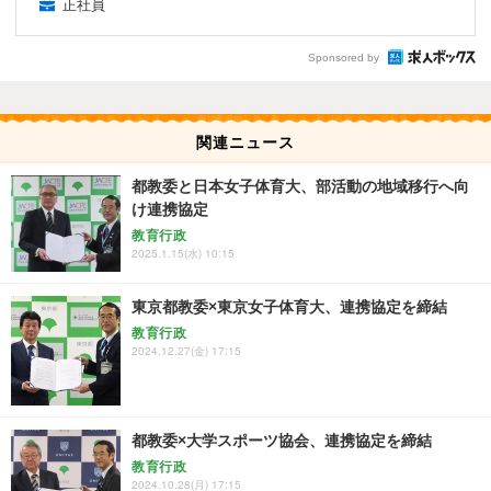
正社員
Sponsored by
関連ニュース
都教委と日本女子体育大、部活動の地域移行へ向
け連携協定
教育行政
2025.1.15(水) 10:15
東京都教委×東京女子体育大、連携協定を締結
教育行政
2024.12.27(金) 17:15
都教委×大学スポーツ協会、連携協定を締結
教育行政
2024.10.28(月) 17:15