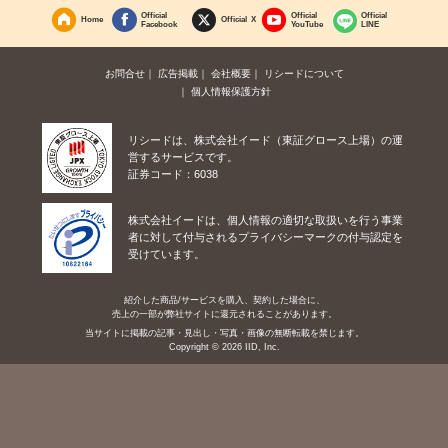
Official
Official
Official
Home
Official X
Facebook
YouTube
LINE
お問合せ
広告掲載
会社概要
リシードについて
個人情報保護方針
リシードは、株式会社イード（東証グロース上場）の運
営するサービスです。
証券コード：6038
株式会社イードは、個人情報の適切な取扱いを行う事業
者に対して付与されるプライバシーマークの付与認定を
受けています。
紹介した商品/サービスを購入、契約した場合に、
売上の一部が弊社サイトに還元されることがあります。
当サイトに掲載の記事・見出し・写真・画像の無断転載を禁じます。
Copyright © 2026 IID, Inc.