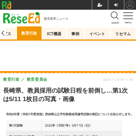
教育業界ニュース
menu
search
教育行政
ービス
ICT機器
事例
イベント
リセマム
教育行政
教育委員会
2024.11.15 Fri 11:45
長崎県、教員採用の試験日程を前倒し…第1次
は5/11 1枚目の写真・画像