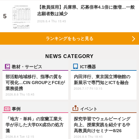
【教員採用】兵庫県、応募倍率4.1倍に微増…一般
志願者数は減少
2026.6.4 Thu 15:45
ランキングをもっと見る
NEWS CATEGORY
教材・サービス
ICT機器
部活動地域移行、指導の質を
内田洋行、東京国立博物館の
可視化…CIN GROUPとFCEが
新展示で専門知とICTを融合
業務提携
2026.7.17 Fri 13:15
2026.8.6 Thu 15:45
事例
イベント
「地方・単科」の室蘭工業大
探究学習でウェルビーイング
学が示した大学DX成功の処方
向上、授業実践を紹介する中
箋
高教員向けセミナー8/26
2026.8.4 Tue 12:15
2026.8.6 Thu 18:45