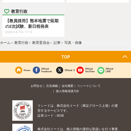
教育行政
【教員採用】熊本地震で延期
の2次試験、新日程発表
2026.8.6 Thu 17:15
ホーム
›
教育行政
›
教育委員会
›
記事
›
写真・画像
TOP
Official
Official
Official
Home
Official X
Facebook
YouTube
LINE
お問合せ
広告掲載
会社概要
リシードについて
個人情報保護方針
リシードは、株式会社イード（東証グロース上場）の運
営するサービスです。
証券コード：6038
株式会社イードは、個人情報の適切な取扱いを行う事業