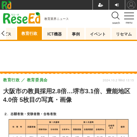
教育業界ニュース
menu
search
教育行政
ービス
ICT機器
事例
イベント
リセマム
教育行政
教育委員会
2024.10.2 Wed 13:15
大阪市の教員採用2.8倍…堺市3.1倍、豊能地区
4.0倍 5枚目の写真・画像