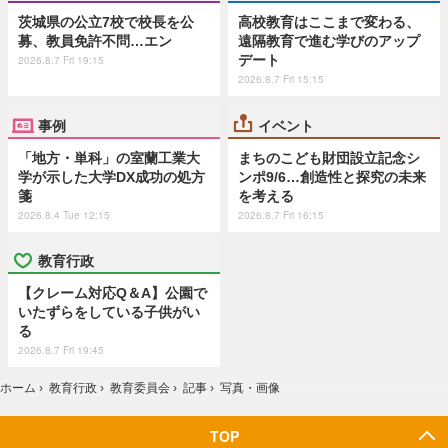
茨城県の公立7校で校長を公
高校教育はここまで変わる、
募、教員免許不問…エン
遠隔教育で進む学びのアップ
デート
2026.8.7 Fri 19:15
2026.8.7 Fri 15:15
事例
イベント
「地方・単科」の室蘭工業大
まちのこども財団設立記念シ
学が示した大学DX成功の処方
ンポ9/6…創造性と探究の未来
箋
を考える
2026.8.4 Tue 12:15
2026.8.7 Fri 16:15
教育行政
【クレーム対応Q＆A】公園で
いたずらをしている子供がい
る
2026.8.7 Fri 19:45
ホーム
›
教育行政
›
教育委員会
›
記事
›
写真・画像
TOP