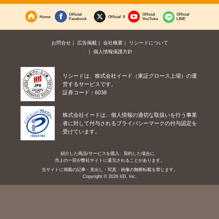
Official
Official
Official
Home
Official X
Facebook
YouTube
LINE
お問合せ
広告掲載
会社概要
リシードについて
個人情報保護方針
リシードは、株式会社イード（東証グロース上場）の運
営するサービスです。
証券コード：6038
株式会社イードは、個人情報の適切な取扱いを行う事業
者に対して付与されるプライバシーマークの付与認定を
受けています。
紹介した商品/サービスを購入、契約した場合に、
売上の一部が弊社サイトに還元されることがあります。
当サイトに掲載の記事・見出し・写真・画像の無断転載を禁じます。
Copyright © 2026 IID, Inc.