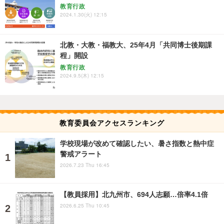
教育行政
2024.1.30(火) 12:15
北教・大教・福教大、25年4月「共同博士後期課
程」開設
教育行政
2024.9.5(木) 12:15
教育委員会アクセスランキング
学校現場が改めて確認したい、暑さ指数と熱中症
警戒アラート
2026.7.23 Thu 16:45
【教員採用】北九州市、694人志願…倍率4.1倍
2026.6.25 Thu 10:45