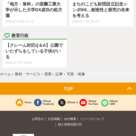
「地方・単科」の室蘭工業大
まちのこども財団設立記念シ
学が示した大学DX成功の処方
ンポ9/6…創造性と探究の未来
箋
を考える
2026.8.4 Tue 12:15
2026.8.7 Fri 16:15
教育行政
【クレーム対応Q＆A】公園で
いたずらをしている子供がい
る
2026.8.7 Fri 19:45
ホーム
›
教材・サービス
›
授業
›
記事
›
写真・画像
TOP
Official
Official
Official
Home
Official X
Facebook
YouTube
LINE
お問合せ
広告掲載
会社概要
リシードについて
個人情報保護方針