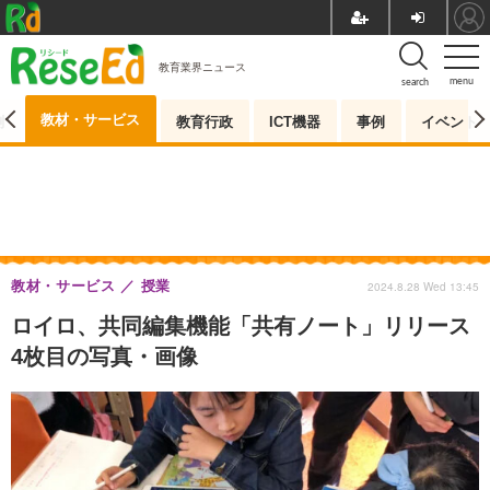
教育業界ニュース
menu
search
教材・サービス
測
教育行政
ICT機器
事例
イベント
教材・サービス
授業
2024.8.28 Wed 13:45
ロイロ、共同編集機能「共有ノート」リリース
4枚目の写真・画像