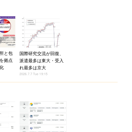
所と包
国際研究交流が回復、
を拠点
派遣最多は東大・受入
化
れ最多は京大
2026.7.7 Tue 19:15