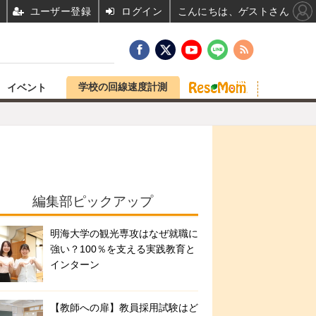
ユーザー登録
ログイン
こんにちは、ゲストさん
学校の回線速度計測
イベント
編集部ピックアップ
明海大学の観光専攻はなぜ就職に
強い？100％を支える実践教育と
インターン
【教師への扉】教員採用試験はど