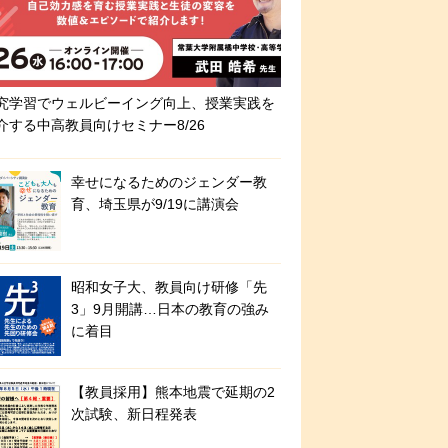
究学習でウェルビーイング向上、授業実践を
介する中高教員向けセミナー8/26
幸せになるためのジェンダー教
育、埼玉県が9/19に講演会
昭和女子大、教員向け研修「先
3」9月開講…日本の教育の強み
に着目
【教員採用】熊本地震で延期の2
次試験、新日程発表