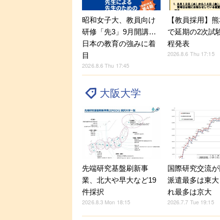
昭和女子大、教員向け
【教員採用】熊
研修「先3」9月開講…
で延期の2次試
日本の教育の強みに着
程発表
2026.8.6 Thu 17:15
目
2026.8.6 Thu 17:45
大阪大学
先端研究基盤刷新事
国際研究交流が
業、北大や早大など19
派遣最多は東大
件採択
れ最多は京大
2026.8.3 Mon 18:15
2026.7.7 Tue 19:15