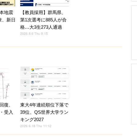
【教員採用】群馬県、
本地震
第1次選考に885人が合
験、新日
格…大3生273人通過
2026.8.6 Thu 9:15
東大4年連続順位下落で
回復、
39位、QS世界大学ラン
・受入
キング2027
2026.6.18 Thu 11:12