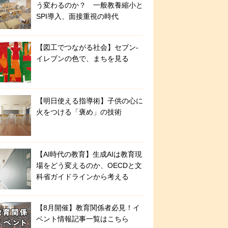
う変わるのか？ 一般教養縮小と
SPI導入、面接重視の時代
【図工でつながる社会】セブン‐
イレブンの色で、まちを見る
【明日使える指導術】子供の心に
火をつける「褒め」の技術
【AI時代の教育】生成AIは教育現
場をどう変えるのか、OECDと文
科省ガイドラインから考える
【8月開催】教育関係者必見！イ
ベント情報記事一覧はこちら