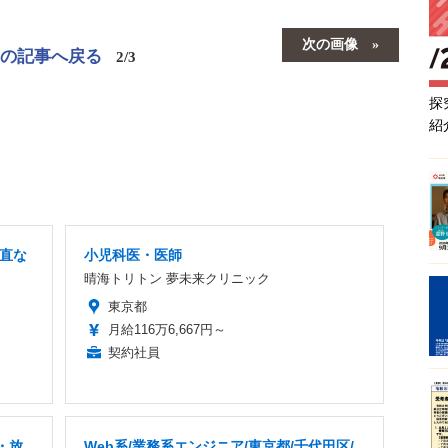
次の画像
この記事へ戻る
2/3
探
紹
当直な
小児科医・医師
晴海トリトン 夢未来クリニック
東京都
月給116万6,667円～
契約社員
・放
Web系/業務系エンジニア/東京都/千代田区/