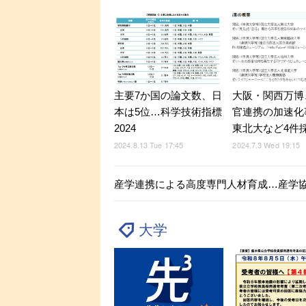
主要7か国の論文数、日
大阪・関西万博
本は5位…科学技術指標
官連携の加速化
2024
東北大など4件
2024.8.13 Tue 17:45
2024.7.3 Wed 19:15
産学連携による高度専門人材育成…産学
大学