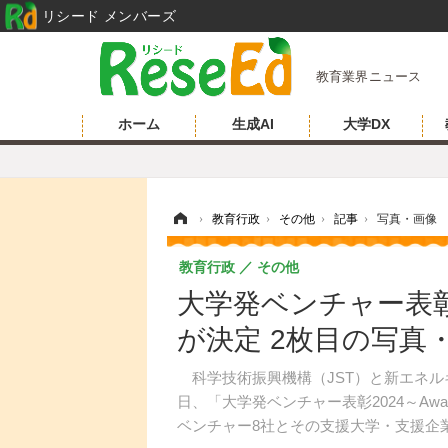
リシード メンバーズ
教育業界ニュース
ホーム
生成AI
大学DX
ホーム
›
教育行政
›
その他
›
記事
›
写真・画像
教育行政
その他
大学発ベンチャー表彰
が決定 2枚目の写真
科学技術振興機構（JST）と新エネルギ
日、「大学発ベンチャー表彰2024～Award 
ベンチャー8社とその支援大学・支援企