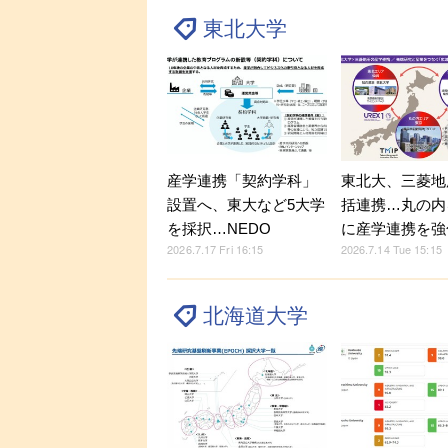
東北大学
産学連携「契約学科」
東北大、三菱地
設置へ、東大など5大学
括連携…丸の内
を採択…NEDO
に産学連携を強
2026.7.17 Fri 16:15
2026.7.14 Tue 15:15
北海道大学