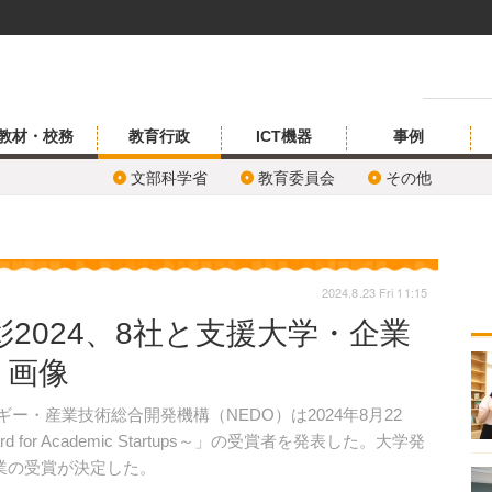
教材・校務
教育行政
ICT機器
事例
文部科学省
教育委員会
その他
2024.8.23 Fri 11:15
2024、8社と支援大学・企業
・画像
ー・産業技術総合開発機構（NEDO）は2024年8月22
for Academic Startups～」の受賞者を発表した。大学発
業の受賞が決定した。