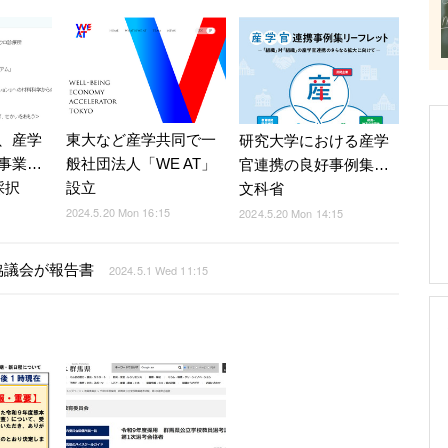
、産学
東大など産学共同で一
研究大学における産学
事業…
般社団法人「WE AT」
官連携の良好事例集…
採択
設立
文科省
2024.5.20 Mon 16:15
2024.5.20 Mon 14:15
協議会が報告書
2024.5.1 Wed 11:15