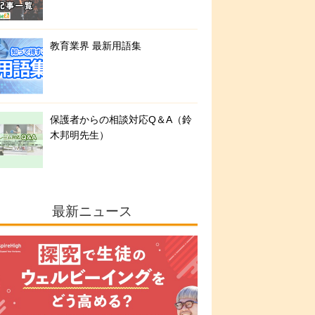
教育業界 最新用語集
保護者からの相談対応Q＆A（鈴
木邦明先生）
最新ニュース