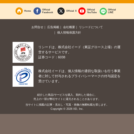
Official
Official
Official
Home
Official X
Facebook
YouTube
LINE
お問合せ
広告掲載
会社概要
リシードについて
個人情報保護方針
リシードは、株式会社イード（東証グロース上場）の運
営するサービスです。
証券コード：6038
株式会社イードは、個人情報の適切な取扱いを行う事業
者に対して付与されるプライバシーマークの付与認定を
受けています。
紹介した商品/サービスを購入、契約した場合に、
売上の一部が弊社サイトに還元されることがあります。
当サイトに掲載の記事・見出し・写真・画像の無断転載を禁じます。
Copyright © 2026 IID, Inc.