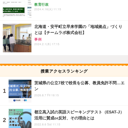
教育行政
2024.4.16(火) 11:15
北海道・安平町立早来学園の「地域拠点」づくり
とは【チームラボ株式会社】
事例
2024.2.1(木) 17:15
授業アクセスランキング
茨城県の公立7校で校長を公募、教員免許不問…エ
ン
2026.8.7 Fri 19:15
都立高入試の英語スピーキングテスト（ESAT-J）
活用に賛成or反対、その理由とは
2022.8.6 Sat 11:15