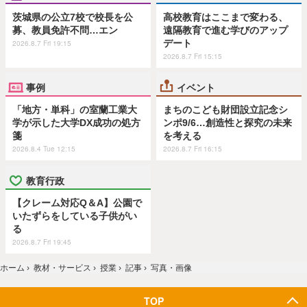
茨城県の公立7校で校長を公
高校教育はここまで変わる、
募、教員免許不問…エン
遠隔教育で進む学びのアップ
デート
2026.8.7 Fri 19:15
2026.8.7 Fri 15:15
事例
イベント
「地方・単科」の室蘭工業大
まちのこども財団設立記念シ
学が示した大学DX成功の処方
ンポ9/6…創造性と探究の未来
箋
を考える
2026.8.4 Tue 12:15
2026.8.7 Fri 16:15
教育行政
【クレーム対応Q＆A】公園で
いたずらをしている子供がい
る
2026.8.7 Fri 19:45
ホーム
›
教材・サービス
›
授業
›
記事
›
写真・画像
TOP