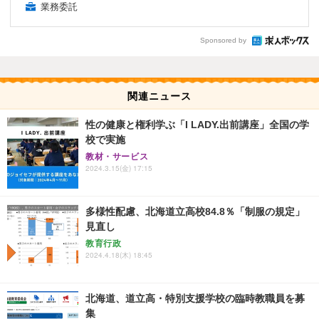
業務委託
Sponsored by
関連ニュース
性の健康と権利学ぶ「I LADY.出前講座」全国の学
校で実施
教材・サービス
2024.3.15(金) 17:15
多様性配慮、北海道立高校84.8％「制服の規定」
見直し
教育行政
2024.4.18(木) 18:45
北海道、道立高・特別支援学校の臨時教職員を募
集