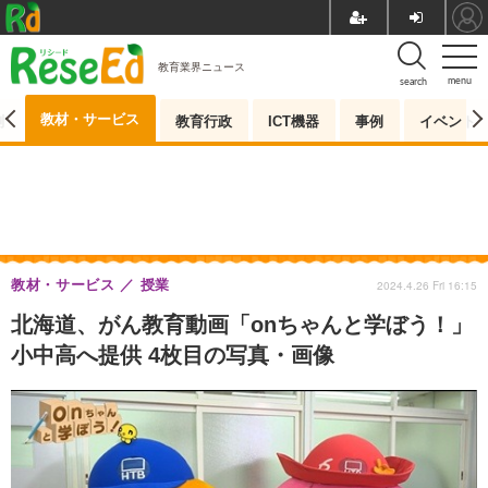
教育業界ニュース
menu
search
教材・サービス
測
教育行政
ICT機器
事例
イベント
教材・サービス
授業
2024.4.26 Fri 16:15
北海道、がん教育動画「onちゃんと学ぼう！」
小中高へ提供 4枚目の写真・画像