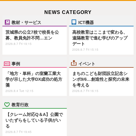
NEWS CATEGORY
教材・サービス
ICT機器
茨城県の公立7校で校長を公
高校教育はここまで変わる、
募、教員免許不問…エン
遠隔教育で進む学びのアップ
デート
2026.8.7 Fri 19:15
2026.8.7 Fri 15:15
事例
イベント
「地方・単科」の室蘭工業大
まちのこども財団設立記念シ
学が示した大学DX成功の処方
ンポ9/6…創造性と探究の未来
箋
を考える
2026.8.4 Tue 12:15
2026.8.7 Fri 16:15
教育行政
【クレーム対応Q＆A】公園で
いたずらをしている子供がい
る
2026.8.7 Fri 19:45