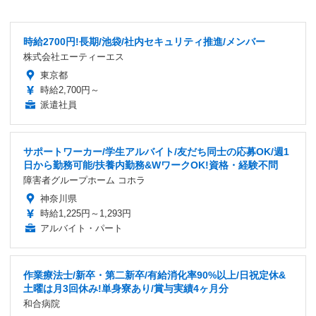
時給2700円!長期/池袋/社内セキュリティ推進/メンバー
株式会社エーティーエス
東京都
時給2,700円～
派遣社員
サポートワーカー/学生アルバイト/友だち同士の応募OK/週1
日から勤務可能/扶養内勤務&WワークOK!資格・経験不問
障害者グループホーム コホラ
神奈川県
時給1,225円～1,293円
アルバイト・パート
作業療法士/新卒・第二新卒/有給消化率90%以上/日祝定休&
土曜は月3回休み!単身寮あり/賞与実績4ヶ月分
和合病院