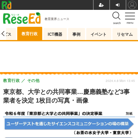
教育業界ニュース
menu
search
教育行政
ービス
ICT機器
事例
イベント
リセマム
教育行政
その他
2024.4.8 Mon 13:45
東京都、大学との共同事業…慶應義塾など3事
業者を決定 1枚目の写真・画像