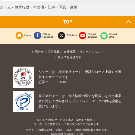
ホーム
›
教育行政
›
その他
›
記事
›
写真・画像
TOP
Official
Official
Official
Home
Official X
Facebook
YouTube
LINE
お問合せ
広告掲載
会社概要
リシードについて
個人情報保護方針
リシードは、株式会社イード（東証グロース上場）の運
営するサービスです。
証券コード：6038
株式会社イードは、個人情報の適切な取扱いを行う事業
者に対して付与されるプライバシーマークの付与認定を
受けています。
紹介した商品/サービスを購入、契約した場合に、
売上の一部が弊社サイトに還元されることがあります。
当サイトに掲載の記事・見出し・写真・画像の無断転載を禁じます。
Copyright © 2026 IID, Inc.