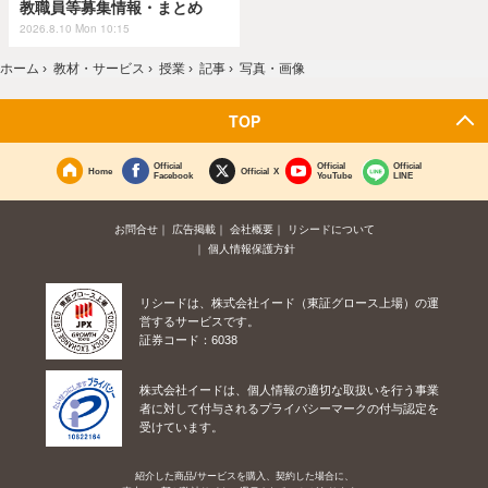
教職員等募集情報・まとめ
2026.8.10 Mon 10:15
ホーム
›
教材・サービス
›
授業
›
記事
›
写真・画像
TOP
Official
Official
Official
Home
Official X
Facebook
YouTube
LINE
お問合せ
広告掲載
会社概要
リシードについて
個人情報保護方針
リシードは、株式会社イード（東証グロース上場）の運
営するサービスです。
証券コード：6038
株式会社イードは、個人情報の適切な取扱いを行う事業
者に対して付与されるプライバシーマークの付与認定を
受けています。
紹介した商品/サービスを購入、契約した場合に、