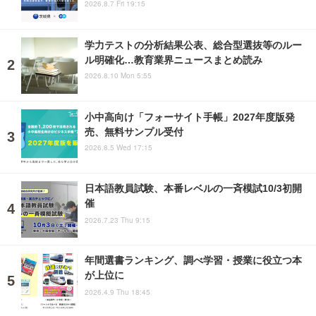
2026.8.7 Fri 19:15
学力テストの分析結果公表、総合型選抜等のルー
ル明確化…教育業界ニュースまとめ読み
2026.8.10 Mon 5:55
小中高向け「フォーサイト手帳」2027年度版発
売、無料サンプル受付
2026.8.5 Wed 17:15
日本語教員試験、本番レベルの一斉模試10/3初開
催
2026.7.23 Thu 9:15
年間選書ランキング、調べ学習・授業に役立つ本
が上位に
2026.4.9 Thu 18:45