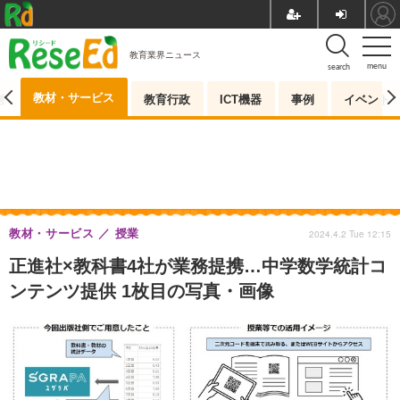
教育業界ニュース
menu
search
教材・サービス
測
教育行政
ICT機器
事例
イベント
教材・サービス
授業
2024.4.2 Tue 12:15
正進社×教科書4社が業務提携…中学数学統計コ
ンテンツ提供 1枚目の写真・画像