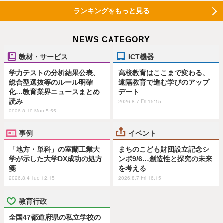
ランキングをもっと見る
NEWS CATEGORY
教材・サービス
ICT機器
学力テストの分析結果公表、
高校教育はここまで変わる、
総合型選抜等のルール明確
遠隔教育で進む学びのアップ
化…教育業界ニュースまとめ
デート
読み
2026.8.7 Fri 15:15
2026.8.10 Mon 5:55
事例
イベント
「地方・単科」の室蘭工業大
まちのこども財団設立記念シ
学が示した大学DX成功の処方
ンポ9/6…創造性と探究の未来
箋
を考える
2026.8.4 Tue 12:15
2026.8.7 Fri 16:15
教育行政
全国47都道府県の私立学校の