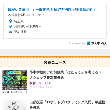
障がい者雇用「」一般事務/月給17万円以上/主要駅の近く
株式会社URコミュニティ
埼玉県
月給20万4,100円～
契約社員
Sponsored by
関連ニュース
小中学校向け出前授業「はたらく」を考えるワー
クショップ参加校募集
教材・サービス
2024.3.29(金) 19:30
出張授業「ロボットプログラミング入門」希望校
を募集