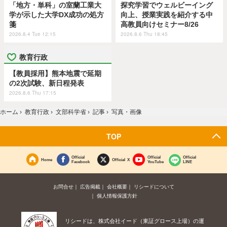
「地方・単科」の室蘭工業大
探究学習でウェルビーイング
学が示した大学DX成功の処方
向上、授業実践を紹介する中
箋
高教員向けセミナー8/26
2026.8.4 Tue 12:15
2026.8.6 Thu 18:45
教育行政
【教員採用】熊本地震で延期
の2次試験、新日程発表
2026.8.6 Thu 17:15
ホーム
›
教育行政
›
文部科学省
›
記事
›
写真・画像
TOP
Official
Official
Official
Home
Official X
Facebook
YouTube
LINE
お問合せ
広告掲載
会社概要
リシードについて
個人情報保護方針
リシードは、株式会社イード（東証グロース上場）の運