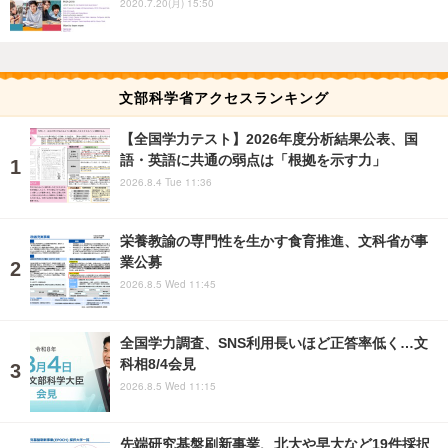
2020.7.20(月) 15:50
文部科学省アクセスランキング
【全国学力テスト】2026年度分析結果公表、国
語・英語に共通の弱点は「根拠を示す力」
2026.8.4 Tue 11:36
栄養教諭の専門性を生かす食育推進、文科省が事
業公募
2026.8.5 Wed 11:45
全国学力調査、SNS利用長いほど正答率低く…文
科相8/4会見
2026.8.5 Wed 11:15
先端研究基盤刷新事業、北大や早大など19件採択