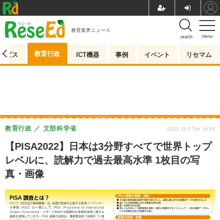
教育業界ニュース
menu
search
教育行政
ービス
ICT機器
事例
イベント
リセマム
教育行政
文部科学省
2023.12.5 Tue 19:58
【PISA2022】日本は3分野すべてで世界トップ
レベルに、読解力で過去最高水準 1枚目の写
真・画像