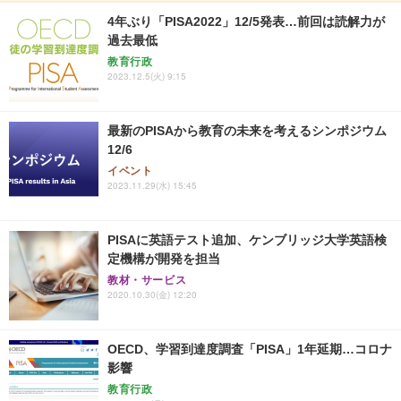
4年ぶり「PISA2022」12/5発表…前回は読解力が
過去最低
教育行政
2023.12.5(火) 9:15
最新のPISAから教育の未来を考えるシンポジウム
12/6
イベント
2023.11.29(水) 15:45
PISAに英語テスト追加、ケンブリッジ大学英語検
定機構が開発を担当
教材・サービス
2020.10.30(金) 12:20
OECD、学習到達度調査「PISA」1年延期…コロナ
影響
教育行政