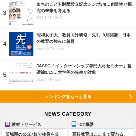
まちのこども財団設立記念シンポ9/6…創造性と探
究の未来を考える
2026.8.7 Fri 16:15
昭和女子大、教員向け研修「先3」9月開講…日本
の教育の強みに着目
2026.8.6 Thu 17:45
JASSO「インターンシップ専門人材セミナー」基
礎編9/15…大学等の先生が対象
2026.8.7 Fri 13:45
ランキングをもっと見る
NEWS CATEGORY
教材・サービス
ICT機器
茨城県の公立7校で校長を公
高校教育はここまで変わる、