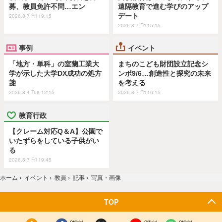
募、教員免許不問…エン
遠隔教育で進む学びのアップ
デート
2026.8.7 Fri 19:15
2026.8.7 Fri 15:15
事例
イベント
「地方・単科」の室蘭工業大
まちのこども財団設立記念シ
学が示した大学DX成功の処方
ンポ9/6…創造性と探究の未来
箋
を考える
2026.8.4 Tue 12:15
2026.8.7 Fri 16:15
教育行政
【クレーム対応Q＆A】公園で
いたずらをしている子供がい
る
2026.8.7 Fri 19:45
ホーム
›
イベント
›
教員
›
記事
›
写真・画像
TOP
Official
Official
Official