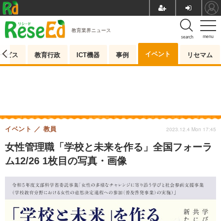
教育業界ニュース
menu
search
イベント
ービス
教育行政
ICT機器
事例
リセマム
イベント
教員
2023.12.4 Mon 17:45
女性管理職「学校と未来を作る」全国フォーラ
ム12/26 1枚目の写真・画像