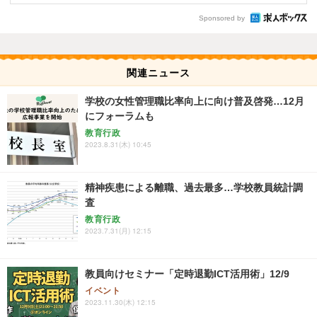
Sponsored by
関連ニュース
学校の女性管理職比率向上に向け普及啓発…12月
にフォーラムも
教育行政
2023.8.31(木) 10:45
精神疾患による離職、過去最多…学校教員統計調
査
教育行政
2023.7.31(月) 12:15
教員向けセミナー「定時退勤ICT活用術」12/9
イベント
2023.11.30(木) 12:15