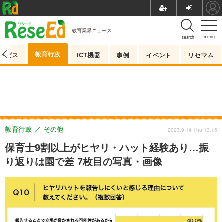
教育業界ニュース
menu
search
教育行政
ービス
ICT機器
事例
イベント
リセマム
教育行政
その他
2023.9.14 Thu 13:15
保育士9割以上がヒヤリ・ハット経験あり…振
り返りは園で差 7枚目の写真・画像