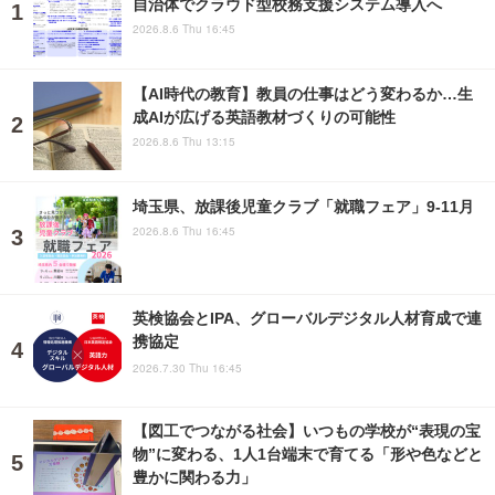
自治体でクラウド型校務支援システム導入へ
2026.8.6 Thu 16:45
【AI時代の教育】教員の仕事はどう変わるか…生
成AIが広げる英語教材づくりの可能性
2026.8.6 Thu 13:15
埼玉県、放課後児童クラブ「就職フェア」9-11月
2026.8.6 Thu 16:45
英検協会とIPA、グローバルデジタル人材育成で連
携協定
2026.7.30 Thu 16:45
【図工でつながる社会】いつもの学校が“表現の宝
物”に変わる、1人1台端末で育てる「形や色などと
豊かに関わる力」