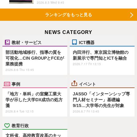
2026.8.5 Wed 9:45
ランキングをもっと見る
NEWS CATEGORY
教材・サービス
ICT機器
部活動地域移行、指導の質を
内田洋行、東京国立博物館の
可視化…CIN GROUPとFCEが
新展示で専門知とICTを融合
業務提携
2026.7.17 Fri 13:15
2026.8.6 Thu 15:45
事例
イベント
「地方・単科」の室蘭工業大
JASSO「インターンシップ専
学が示した大学DX成功の処方
門人材セミナー」基礎編
箋
9/15…大学等の先生が対象
2026.8.4 Tue 12:15
2026.8.7 Fri 13:45
教育行政
文科省、高校教育改革のキッ