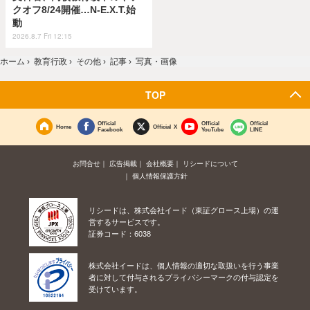
クオフ8/24開催…N-E.X.T.始
動
2026.8.7 Fri 12:15
ホーム
›
教育行政
›
その他
›
記事
›
写真・画像
TOP
Official
Official
Official
Home
Official X
Facebook
YouTube
LINE
お問合せ
広告掲載
会社概要
リシードについて
個人情報保護方針
リシードは、株式会社イード（東証グロース上場）の運
営するサービスです。
証券コード：6038
株式会社イードは、個人情報の適切な取扱いを行う事業
者に対して付与されるプライバシーマークの付与認定を
受けています。